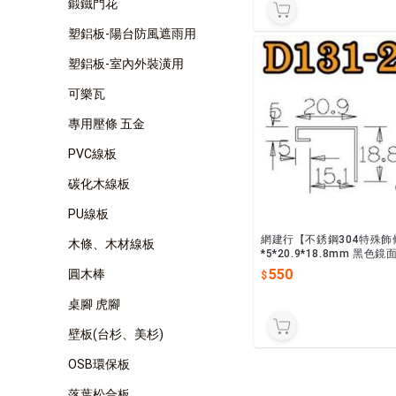
鍛鐵門花
塑鋁板-陽台防風遮雨用
塑鋁板-室內外裝潢用
可樂瓦
專用壓條 五金
PVC線板
碳化木線板
PU線板
網建行【不銹鋼304特殊飾條
木條、木材線板
*5*20.9*18.8mm 黑色鏡
長2440mm 收邊條 封邊條
550
圓木棒
貨供應
桌腳 虎腳
壁板(台杉、美杉)
OSB環保板
落葉松合板