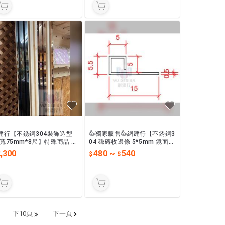
建行【不銹鋼304裝飾造型
👍獨家販售👍網建行【不銹鋼3
 寬75mm*8尺】特殊商品 一
04 磁磚收邊條 5*5mm 鏡面
2300元 可與木板造型板相結
拉絲面 4種顏色】 進口薄型馬
,300
480
~
540
 少量現貨 購買前請詢問
賽克磁磚可用 現貨
下10頁
下一頁