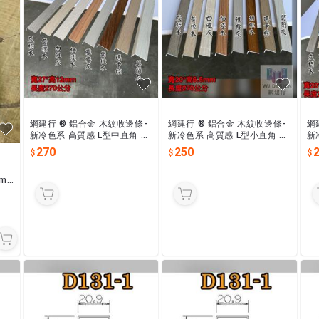
網建行 ® 鋁合金 木紋收邊條-
網建行 ® 鋁合金 木紋收邊條-
網
新冷色系 高質感 L型中直角 27
新冷色系 高質感 L型小直角 20
新
X12mm 現貨供應中 新北新莊
X6.5mm 現貨供應中 新北新莊
m
270
250
區可自取
區可自取
取
cm
紅