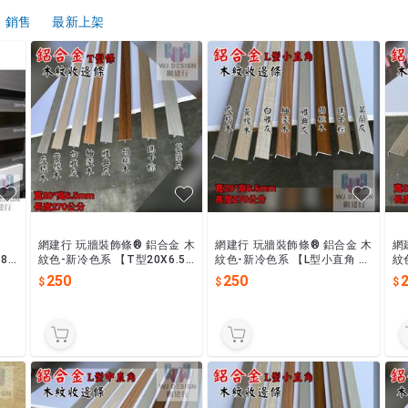
銷售
最新上架
網建行 玩牆裝飾條® 鋁合金 木
網建行 玩牆裝飾條® 鋁合金 木
網
8
紋色-新冷色系 【T型20X6.5
紋色-新冷色系 【L型小直角 2
紋
 壓
mmX長240cm~每支250元】
0X6.5mmX長240cm~每支25
7
250
250
現貨供應中
0元】 現貨供應中
0