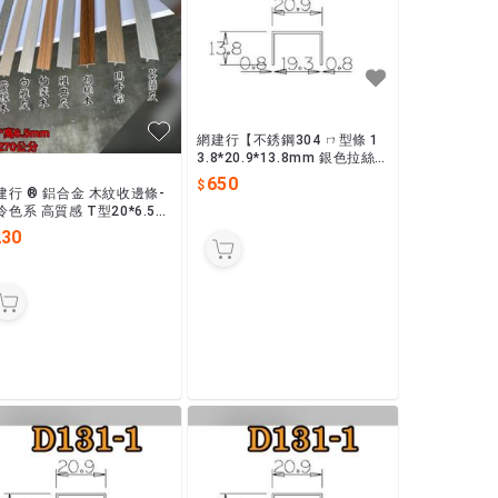
網建行【不銹鋼304 ㄇ型條 1
3.8*20.9*13.8mm 銀色拉絲】
長2440mm 收邊條 封邊條 現
650
貨供應
建行 ® 鋁合金 木紋收邊條-
冷色系 高質感 T型20*6.5m
 現貨供應中 新北新莊區可自
230