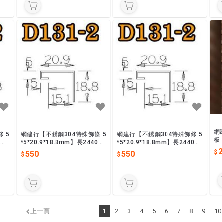
網
 5
網建行【不銹鋼304特殊飾條 5
網建行【不銹鋼304特殊飾條 5
板
面】
*5*20.9*18.8mm】長2440m
*5*20.9*18.8mm】長2440m
支
2
 現
m 鏡面 拉絲面 收邊條 封邊條
m 鏡面 拉絲面 收邊條 封邊條
550
550
合
現貨供應
現貨供應
上一頁
1
2
3
4
5
6
7
8
9
10