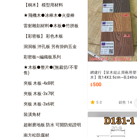
【桐木】 模型用材料
★飛機木●冰棒木●火柴棒
雷射雕刻材料●木板●竹拼板
【彩密板】 彩色木板
洞洞板 沖孔板 另有掛鉤五金
彩密板~編織板系列
★木板●整片●(無裁切/不零
售)
網建行【深木紋止滑兩用塑
木】寬14X2.5cm~長240
☆每支500元 【胡桃 柚木 
夾板 木板-4x8呎
500
木】3種顏色可供選擇
夾板 木板-3x7呎
5.0
銷售
14
夾板 木板-3x6呎
裝潢角材
超耐磨地板 防水 可開防焰證明
南方松防腐材