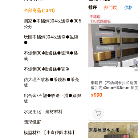
排序
熱門度
價格
全部商品 (1341)
獨家●不鏽鋼304收邊條●305
公分
玩牆不鏽鋼304收邊條●磁磚
●
不鏽鋼304收邊條●玻璃●裝
潢
不鏽鋼304收邊條●實例
仿大理石紋板●采鏡板●采亮
網建行【不銹鋼卡扣式踢腳
板
板】高40mm*厚8mm 長度
尺 表面拉絲面處理~踢腳板
990
鋁合金/石塑●收邊止滑●踢腳
線槽 新北新莊可自取
板
水泥用化工建材材料
隱形鐵窗
模型材料 【小直徑圓木棒】