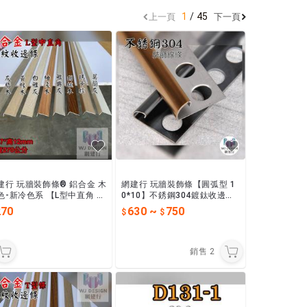
1
45
上一頁
下一頁
建行 玩牆裝飾條® 鋁合金 木
網建行 玩牆裝飾條【圓弧型 1
色-新冷色系 【L型中直角 2
0*10】不銹鋼304鍍鈦收邊條
X12mmX長240cm~每支27
磁磚收邊條 收邊條 (K-1)現貨
270
630
~
750
元】 現貨供應中
供應
銷售
2