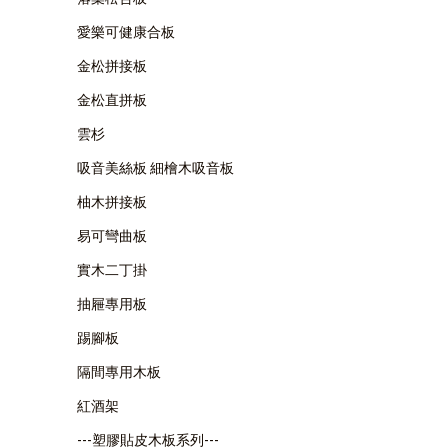
愛樂可健康合板
金松拼接板
金松直拼板
雲杉
吸音美絲板 細檜木吸音板
柚木拼接板
易可彎曲板
實木二丁掛
抽屜專用板
踢腳板
隔間專用木板
紅酒架
---塑膠貼皮木板系列---