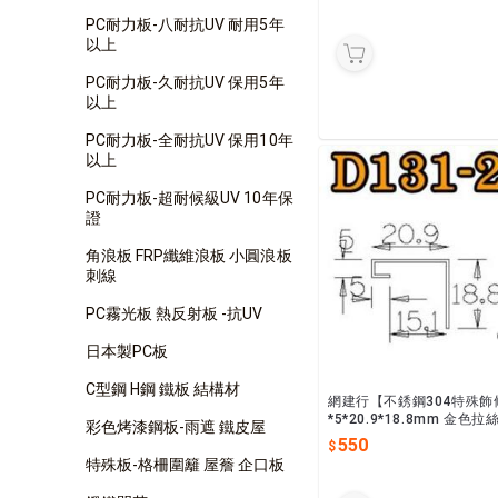
PC耐力板-八耐抗UV 耐用5年
以上
PC耐力板-久耐抗UV 保用5年
以上
PC耐力板-全耐抗UV 保用10年
以上
PC耐力板-超耐候級UV 10年保
證
角浪板 FRP纖維浪板 小圓浪板
刺線
PC霧光板 熱反射板 -抗UV
日本製PC板
C型鋼 H鋼 鐵板 結構材
網建行【不銹鋼304特殊飾條
*5*20.9*18.8mm 金色拉
彩色烤漆鋼板-雨遮 鐵皮屋
長2440mm 收邊條 封邊條 現
550
貨供應
特殊板-格柵圍籬 屋簷 企口板