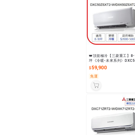
👑頂規極冷【三菱重工】8-
坪《冷暖-未來系列》DXC5
SXT2-W/DXK50ZSTX2-
59,900
頻一級最省電
免運