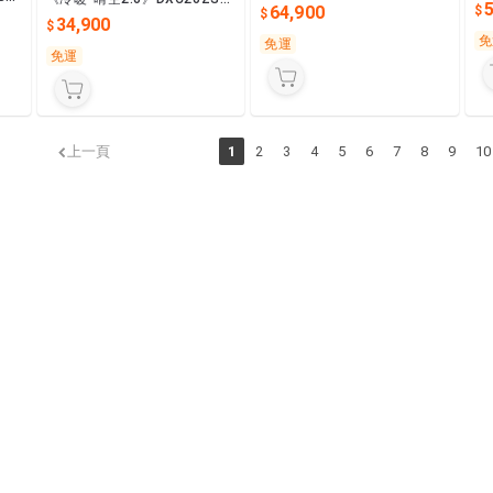
LT
LT2-W/DXK71ZTLT2-W變頻
64,900
頻一級
2-W/DXK20ZST2-W變頻一級
離
分離式
34,900
最省電
免
免運
免運
上一頁
1
2
3
4
5
6
7
8
9
10