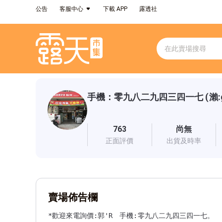
公告
客服中心
下載 APP
露透社
手機：零九八二九四三四一七 (瀨:guo
763
尚無
正面評價
出貨及時率
賣場佈告欄
*歡迎來電詢價:郭'R　手機:零九八二九四三四一七。
