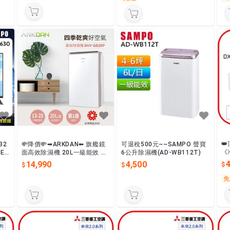

32
💸降價💸➡︎ARKDAN⬅︎ 旗艦鏡
可退稅500元~~SAMPO 聲寶
《
EM
面高效除濕機 20L一級能效 DH
6公升除濕機(AD-WB112T)
XT
Y-GB20P 可退稅1200元
14,990
4,500
頻
免