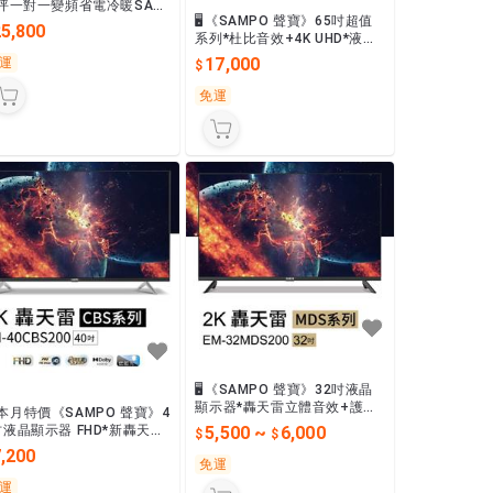
7坪一對一變頻省電冷暖SAC-
🖥️《SAMPO 聲寶》65吋超值
6HJ/SAE-V36HJ
25,800
系列*杜比音效+4K UHD*液晶
顯示器➔EM-65GF610
17,000
運
免運
🖥️《SAMPO 聲寶》32吋液晶
顯示器*轟天雷立體音效+護眼
本月特價《SAMPO 聲寶》4
低藍光*➔EM-32MDS200/EM
5,500
~
6,000
吋液晶顯示器 FHD*新轟天雷
-32MDT200
比音效*➔EM-40CBS200
,200
免運
運