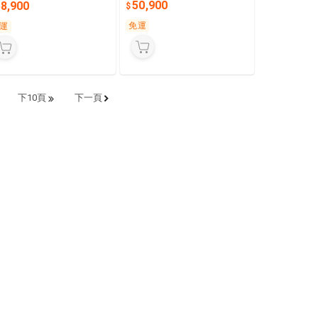
-W/DXK63ZTLT-W變頻分
50,900
58,900
分離式
式
免運
運
下10頁
下一頁