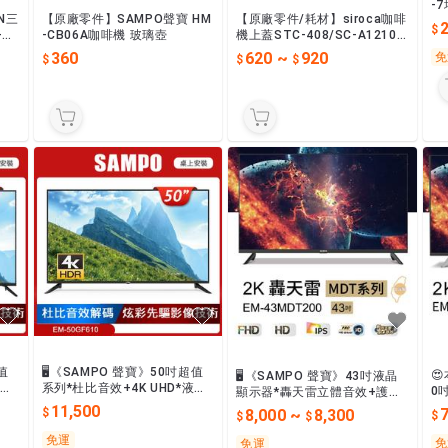
-
N三
【原廠零件】SAMPO聲寶 HM
【原廠零件/耗材】siroca咖啡
V3
-CB06A咖啡機 玻璃壺
機上蓋STC-408/SC-A1210C
B/SC-A1210TB..
360
620
~
920
免
值
🖥️《SAMPO 聲寶》50吋超值

🖥️《SAMPO 聲寶》43吋液晶
液晶
系列*杜比音效+4K UHD*液晶
0
顯示器*轟天雷立體音效+護眼
顯示器➔EM-50GF610
杜
低藍光*➔EM-43MDS200/EM
11,500
7
8,000
~
8,300
-43MDT200
免運
免
免運