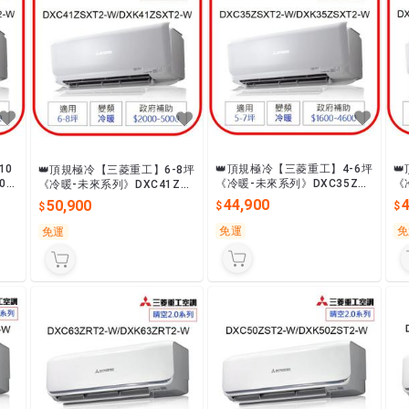

10
👑頂規極冷【三菱重工】4-6坪
👑頂規極冷【三菱重工】6-8坪
《
0Z
《冷暖-未來系列》DXC35ZS
《冷暖-未來系列》DXC41ZS
XT
W變
XT2-W/DXK35ZSXT2-W變
XT2-W/DXK41ZSXT2-W變
44,900
50,900
頻
頻一級最省電
頻一級最省電
免
免運
免運