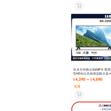
😍本月特價㊙️SAMPO 聲寶
型HD杜比音效液晶顯示器➔
-32FD630
4,390
~
4,690
免運