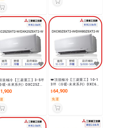
👑頂規極冷【三菱重工】10-1
頂規極冷【三菱重工】3-5坪
3坪《冷暖-未來系列》DXC60
冷暖-未來系列》DXC25ZS
ZSXT2-W/DXK60ZSXT2-W
2-W/DXK25ZSXT2-W變
64,900
41,900
變頻一級最省電
一級最省電
免運
運