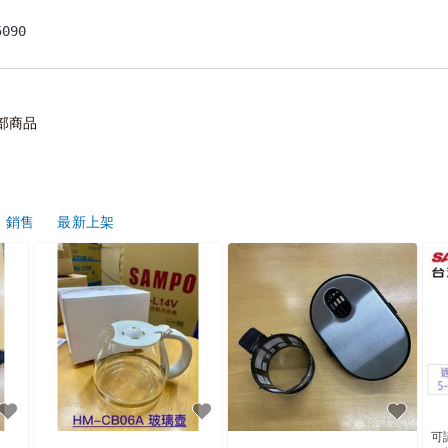
90

47

一趟，無提供車馬費。

部商品
銷售
最新上架
可