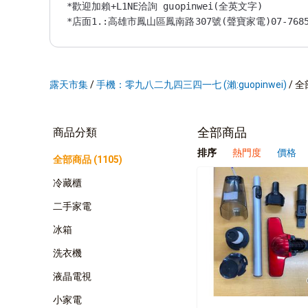
*歡迎加賴+L1NE洽詢 guopinwei(全英文字)

*店面1.:高雄市鳳山區鳳南路307號(聲寶家電)07-76850
*店面2.:高雄市前鎮區瑞西街62號(三洋家電) 07-75155
*營業時間:AM 10:00~PM 20:00 周日固定休息 

*下標訂單／自取前，請務必先詢問是否有現貨，若您白跑
*直購價皆為現金價，刷卡＋２.５％

露天市集
/
手機：零九八二九四三四一七 (瀨:guopinwei)
/
全
營業人名稱:來成電器行

統一編號:08782347

消費者服務專線:

全部商品
商品分類
0800-00-5438(我是聲寶)

排序
熱門度
價格
全部商品 (1105)
冷藏櫃
二手家電
冰箱
洗衣機
液晶電視
小家電