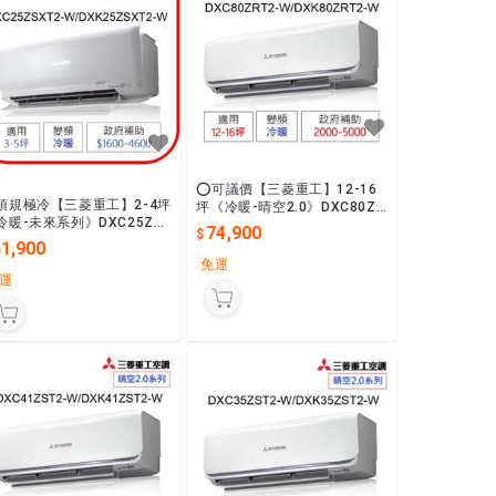
⭕可議價【三菱重工】12-16
頂規極冷【三菱重工】2-4坪
坪《冷暖-晴空2.0》DXC80ZR
冷暖-未來系列》DXC25ZS
T2-W/DXK80ZRT2-W變頻一
74,900
2-W/DXK25ZSXT2-W變
級最省電
41,900
一級最省電
免運
運