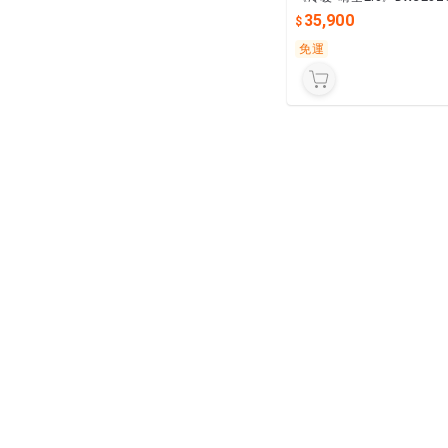
2-W/DXK25ZST2-W變
35,900
最省電
免運