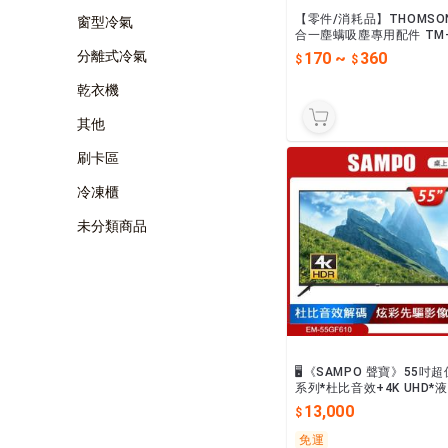
【零件/消耗品】THOMSO
窗型冷氣
合一塵螨吸塵專用配件 TM-SA
V25M/TM-SAV24M
分離式冷氣
170
~
360
乾衣機
其他
刷卡區
冷凍櫃
未分類商品
🖥️《SAMPO 聲寶》55吋超
系列*杜比音效+4K UHD*
顯示器➔EM-55GF610
13,000
免運