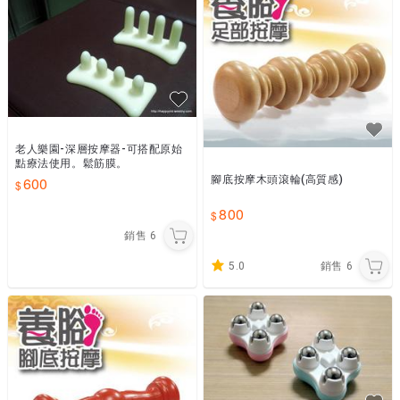
老人樂園-深層按摩器-可搭配原始
點療法使用。鬆筋膜。
腳底按摩木頭滾輪(高質感)
600
800
銷售
6
5.0
銷售
6