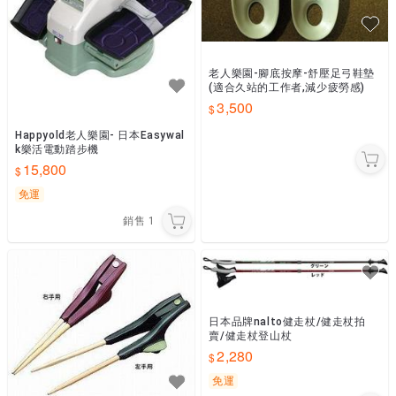
老人樂園-腳底按摩-舒壓足弓鞋墊
(適合久站的工作者,減少疲勞感)
3,500
Happyold老人樂園- 日本Easywal
k樂活電動踏步機
15,800
免運
銷售
1
日本品牌nalto健走杖/健走杖拍
賣/健走杖登山杖
2,280
免運