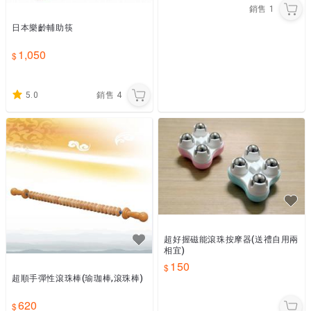
銷售
1
日本樂齡輔助筷
1,050
5.0
銷售
4
超好握磁能滾珠按摩器(送禮自用兩
相宜)
150
超順手彈性滾珠棒(瑜珈棒,滾珠棒)
620