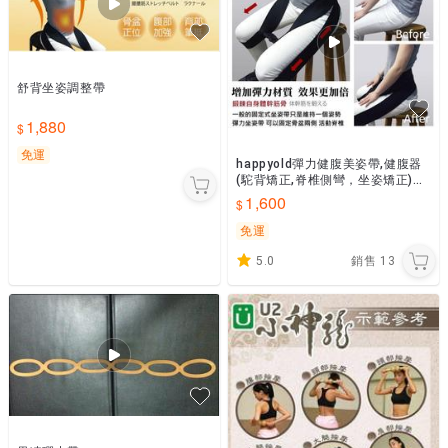
舒背坐姿調整帶
1,880
免運
happyold彈力健腹美姿帶,健腹器
(駝背矯正,脊椎側彎，坐姿矯正)骨
盆帶,骨盆調整帶,護腰好幫手 舒背
1,600
坐姿調整帶
免運
5.0
銷售
13