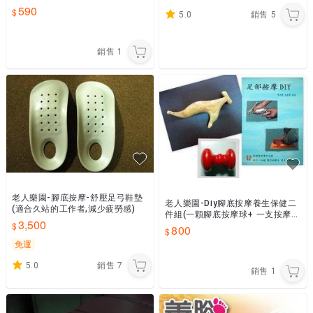
摩 居家 隨身必備健康良棒
590
5.0
銷售
5
銷售
1
老人樂園-腳底按摩-舒壓足弓鞋墊
老人樂園-Diy腳底按摩養生保健二
(適合久站的工作者,減少疲勞感)
件組(一顆腳底按摩球+ 一支按摩棒
3,500
+教材) 限時特價
800
免運
5.0
銷售
7
銷售
1