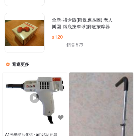
全新-禮盒版(附反應區圖) 老人
樂園-腳底按摩球(腳底按摩器)
5顆550含運優惠方案~數量填1
120
修改金額550
銷售 579
逛逛更多
A1光動能活化槍 -amct活化器