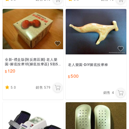
全新-禮盒版(附反應區圖) 老人樂
園-腳底按摩球(腳底按摩器) 5顆55
老人樂園-DIY腳底按摩棒
0含運優惠方案~數量填1 修改金額
120
550
500
5.0
銷售
579
銷售
4