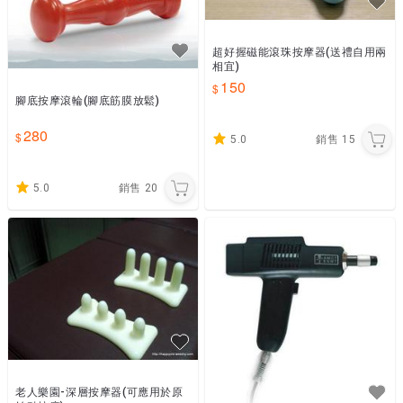
超好握磁能滾珠按摩器(送禮自用兩
相宜)
150
腳底按摩滾輪(腳底筋膜放鬆)
280
5.0
銷售
15
5.0
銷售
20
老人樂園-深層按摩器(可應用於原