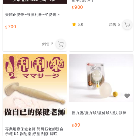
900
美體正姿帶~護腰利器~坐姿矯正
5.0
銷售
5
700
銷售
2
握力蛋/握力球/復健球/握力訓練
89
專業足療保健名師 簡绣鈺老師親自
示範 U2 刮刮樂 紓壓 刮痧 腳底按