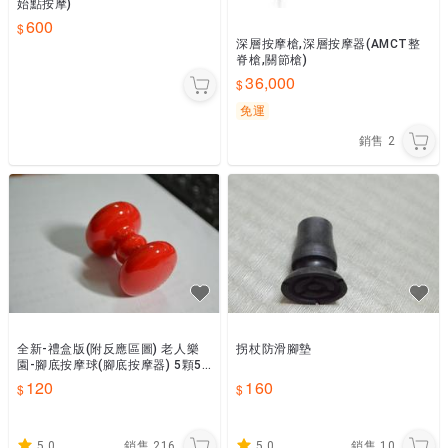
始點按摩)
600
深層按摩槍,深層按摩器(AMCT整
脊槍,關節槍)
36,000
免運
銷售
2
全新-禮盒版(附反應區圖) 老人樂
拐杖防滑腳墊
園-腳底按摩球(腳底按摩器) 5顆55
0含運優惠方案~數量填1 修改金額
120
160
550
5.0
銷售
216
5.0
銷售
10