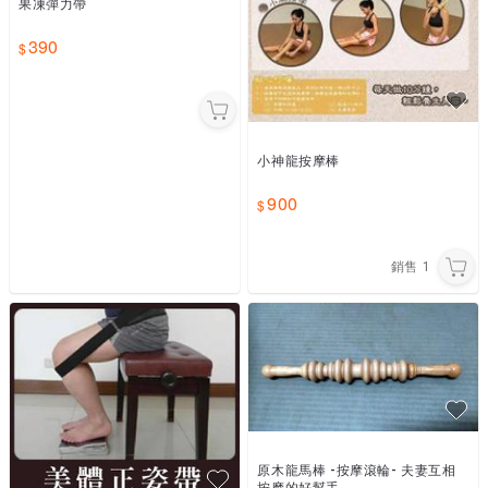
果凍彈力帶
390
小神龍按摩棒
900
銷售
1
原木龍馬棒 -按摩滾輪- 夫妻互相
按摩的好幫手