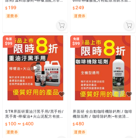
除劑/溫和除膠劑~檸檬油配方非石
0ml/檸檬酸配方輕鬆除浴廁水垢、
油溶劑~清香不刺鼻~安全不傷表面
皂垢、黃垢、鏽斑/不鏽鋼、五
199
249
｜去除貼紙標籤車貼
金、玻璃、瓷器、磁磚
運費券
運費券
STR界面研重油汙黑手用/黑手粉/
界面研 全自動咖啡機除鈣劑 / 咖啡
黑手膏-檸檬油+火山泥配方有效去
機除垢劑 / 咖啡除鈣劑~有效清除
油好沖洗/顆粒恆定懸浮不發霉不
咖啡機水垢/鈣垢 五次用量 生技公
100
400
480
~
發臭 溶解油汙/溫和潔淨
司出品原價488
運費券
運費券