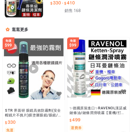
330
410
-
不傷油封★輕鬆乳化髒油汙
銷售 168
逛逛更多
✨德國原裝進口✨RAVENOL漢諾威
STR 界面研 眼鏡高效防霧劑(安全
鏈條油/鏈條潤滑噴霧【重機/打檔
帽鏡片不挑片)膜塗層眼鏡/眼鏡/光
車/Gogoro電動車/自行車/公路越
499
學鏡片/全視線/抗藍光抗油污鏡片/
330
野車鍊條油】
護目鏡
運費券
免運