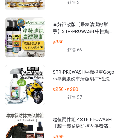
銷售 3
呵護
🔥好評改版【居家清潔好幫
手】STR-PROWASH 中性織品
萬用沙發清潔劑＆慕斯＊布沙
330
發地毯去污除異味＊寵物嬰幼
銷售 66
兒環境
STR-PROWASH重機檔車Gogo
ro專業級洗車清潔劑/中性洗車
劑▶極強去汙力▶有效防鏽▶
250
280
-
消光/亮光/碳纖維材質OK
銷售 57
超值兩件組↗STR PROWASH
【騎士專業級防摔衣保養清潔
+防護★真皮/皮革/合成皮★
599