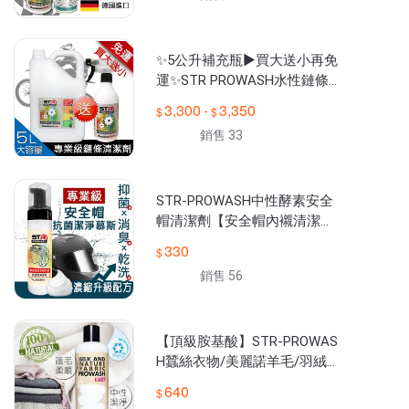
✨5公升補充瓶►買大送小再免
運✨STR PROWASH水性鏈條
清潔劑5L【重機/檔車/電動
3,300
3,350
-
車】輕鬆去除油膩髒汙★不傷
銷售 33
油封
STR-PROWASH中性酵素安全
帽清潔劑【安全帽內襯清潔
劑】精油抗菌清潔慕斯｜安全
330
帽鏡片清潔＊乾濕兩用＊去除
銷售 56
油垢異味
【頂級胺基酸】STR-PROWAS
H蠶絲衣物/美麗諾羊毛/羽絨/
喀什米爾羊毛/羊絨織品專業
640
中性洗衣精＊柔軟蓬鬆~細緻