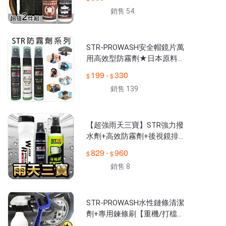
人身部品|皮衣|皮夾克|皮外套
銷售 54
STR-PROWASH安全帽鏡片萬
用高效型防霧劑★日本原料台
灣製造★視線清晰更安全★泳
199
330
-
鏡蛙鏡/眼鏡/擋風玻璃/後照鏡
銷售 139
【超強雨天三寶】STR強力撥
水劑+高效防霧劑+後視鏡排水
劑✨適用汽機車後照鏡、安全
829
960
-
帽鏡片、擋風玻璃行車紀錄器
銷售 8
／倒車鏡頭
STR-PROWASH水性鏈條清潔
劑+專用鍊條刷【重機/打檔
車/Gogoro電動車】去污防鏽