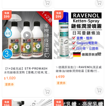
✨德國原裝進口✨RAVENOL漢諾威
【1+2補充組】STR-PROWASH
鏈條油/鏈條潤滑噴霧【重機/打檔
水性鏈條清潔劑【重機;打檔車;電
車/Gogoro電動車/自行車/公路越
499
動車】超強溶解力★不傷鍊條油封
1,020
野車鍊條油】
~車有一致好評推薦
運費券
運費券