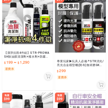
【潔淨抗雨4件組】STR-PROWA
SH除油膜清潔劑+撥水劑+防霧劑/
6倍高效防霧劑+後視鏡排水劑＊安
199
1,290
專業玩家►玩具人必備↗STR消光/
~
全帽鏡片｜擋風玻璃
亮光合金模型蠟(附布)無研磨GK、
運費券
PVC塑膠模型清潔防護/防曬抗UV/
299
增豔/去汙
運費券