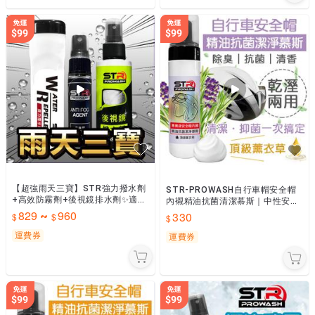
【超強雨天三寶】STR強力撥水劑
STR-PROWASH自行車帽安全帽
+高效防霧劑+後視鏡排水劑✨適用
內襯精油抗菌清潔慕斯｜中性安全
汽機車後照鏡、安全帽鏡片、擋風
帽清潔劑｜風鏡鏡片清潔【頂級薰
829
960
330
~
玻璃行車紀錄器／倒車鏡頭
衣草】小帽去污除味
運費券
運費券