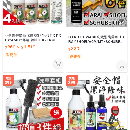
✨專業鏈條清潔保養3+1✨STR PR
STR-PROWASH高效型防霧劑★A
OWASH鏈條清潔劑+RAVENOL鏈
RAI/SHOEI/AGV/MT/SCHUBER
條油/鏈條潤滑噴霧-可用重機檔車
360
1,519
~
TH 抗油汙 安全帽鏡片防霧★
330
電動車自行車
運費券
運費券