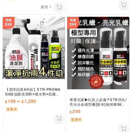
銷售
1
【潔淨抗雨4件組】STR-PROWA
SH除油膜清潔劑+撥水劑+防霧劑/
6倍高效防霧劑+後視鏡排水劑＊安
199
1,290
專業玩家►玩具人必備↗STR消光/
~
全帽鏡片｜擋風玻璃
亮光合金模型蠟(附布)無研磨GK、
運費券
PVC塑膠模型清潔防護/防曬抗UV/
299
增豔/去汙
運費券