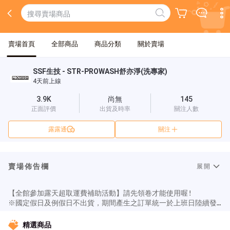
賣場首頁
全部商品
商品分類
關於賣場
SSF生技 - STR-PROWASH舒亦淨(洗專家)
4天前上線
3.9K
尚無
145
正面評價
出貨及時率
關注人數
露露通
關注
賣場佈告欄
展開
【全館參加露天超取運費補助活動】請先領卷才能使用喔!

※國定假日及例假日不出貨，期間產生之訂單統一於上班日陸續發
貨。

※公司自取請來電告知並自備零錢:新北市淡水區沙崙路131巷7弄3
精選商品