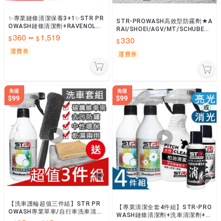
✨專業鏈條清潔保養3+1✨STR PR
STR-PROWASH高效型防霧劑★A
OWASH鏈條清潔劑+RAVENOL鏈
RAI/SHOEI/AGV/MT/SCHUBER
條油/鏈條潤滑噴霧-可用重機檔車
360
1,519
~
TH 抗油汙 安全帽鏡片防霧★
330
電動車自行車
運費券
運費券
【洗車護輪超值三件組】STR PR
【專業清潔全套4件組】STR-PRO
OWASH專業單車/自行車洗車清潔
WASH鏈條清潔劑+洗車清潔劑+柏
劑+雙層輪框刷『送』抗靜電布▶