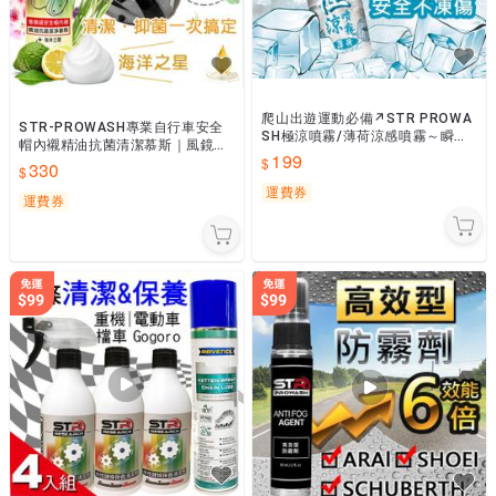
爬山出遊運動必備↗STR PROWA
STR-PROWASH專業自行車安全
SH極涼噴霧/薄荷涼感噴霧～瞬間
帽內襯精油抗菌清潔慕斯｜風鏡鏡
消暑~持續冰涼不凍傷~騎車登山露
199
片清潔【海洋之星】中性安全帽清
330
營攜帶方便~隨時解熱
潔劑★扣帶去汙除味
運費券
運費券