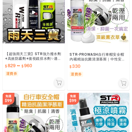
【超強雨天三寶】STR強力撥水劑
STR-PROWASH自行車帽安全帽
+高效防霧劑+後視鏡排水劑✨適用
內襯精油抗菌清潔慕斯｜中性安全
汽機車後照鏡、安全帽鏡片、擋風
帽清潔劑｜風鏡鏡片清潔【頂級薰
829
960
330
~
玻璃行車紀錄器&#65295;倒車鏡
衣草】小帽去污除味
頭
運費券
運費券