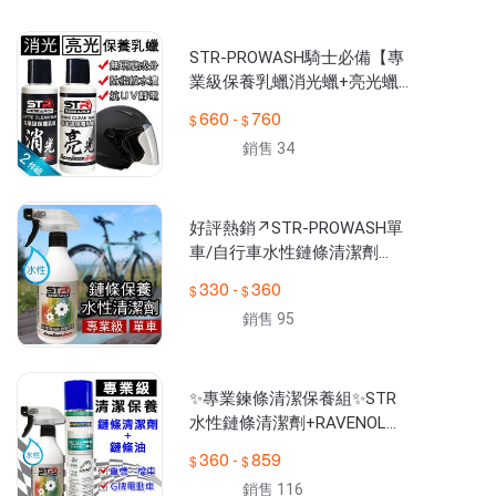
號(周一~周五9:00~18:00避開12~13:30午休時間)

※如需全台實體販售據點請電洽(０２)２８０５-３０２８或可上臉
STR-PROWASH騎士必備【專
業級保養乳蠟消光蠟+亮光蠟
兩件組】無研磨|棕櫚蠟|封體
660
760
-
蠟↗打蠟封體一次OK
銷售 34
好評熱銷↗STR-PROWASH單
車/自行車水性鏈條清潔劑
【腳踏車/重機/檔車鍊條】去
330
360
-
污防鏽保養三合一★髒油汙不
銷售 95
殘留地面
✨專業鍊條清潔保養組✨STR
水性鏈條清潔劑+RAVENOL鏈
條油/鏈條潤滑噴霧【可適用
360
859
-
重機/打檔車/Gogoro電動車】
銷售 116