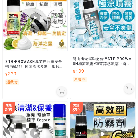
爬山出遊運動必備↗STR PROWA
STR-PROWASH專業自行車安全
SH極涼噴霧/薄荷涼感噴霧～瞬間
帽內襯精油抗菌清潔慕斯｜風鏡鏡
消暑~持續冰涼不凍傷~騎車登山露
199
片清潔【海洋之星】中性安全帽清
330
營攜帶方便~隨時解熱
潔劑★扣帶去汙除味
運費券
運費券