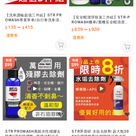
【洗車護輪超值三件組】STR PR
【安全帽潔淨除臭三件組】STR-P
OWASH專業單車/自行車洗車清潔
ROWASH機車/重機安全帽清潔劑
劑+雙層輪框刷『送』抗靜電布▶
135
415
~
+精油抑菌芳香噴霧／銀離子光觸
839
939
~
乾濕兩用▶碳纖維輪組可
媒抗菌噴霧+殘膠去除劑
運費券
運費券
STR PROWASH萬能水性殘膠去
STR界面研 水垢去除劑 超大瓶50