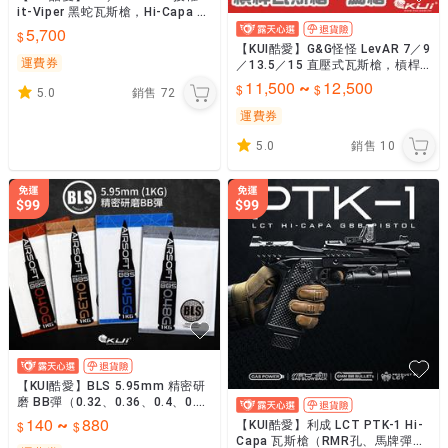
it-Viper 黑蛇瓦斯槍，Hi-Capa G
BB手槍，JW4~KUI777
5,700
【KUI酷愛】G&G怪怪 LevAR 7／9
運費券
／13.5／15 直壓式瓦斯槍，槓桿
步槍，GBB現代馬槍、Mlok~GLA
11,500
12,500
~
5.0
銷售
72
R
運費券
5.0
銷售
10
【KUI酷愛】BLS 5.95mm 精密研
磨 BB彈（0.32、0.36、0.4、0.4
3、0.45、0.48）BLS2
140
880
~
【KUI酷愛】利成 LCT PTK-1 Hi-
Capa 瓦斯槍（RMR孔、馬牌彈