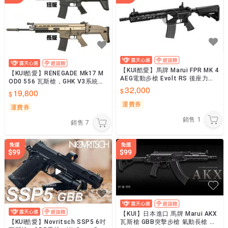
【KUI酷愛】馬牌 Marui FPR MK 4
【KUI酷愛】RENEGADE Mk17 M
AEG電動步槍 Evolt RS 後座力，
OD0 556 瓦斯槍，GHK V3系統，
M4 AR 美軍~55257
32,000
SCAR GBB~KUI738
19,800
運費券
運費券
銷售
1
銷售
7
【KUI】日本進口 馬牌 Marui AKX
【KUI酷愛】Novritsch SSP5 6吋
瓦斯槍 GBB突擊步槍 氣動長槍 折