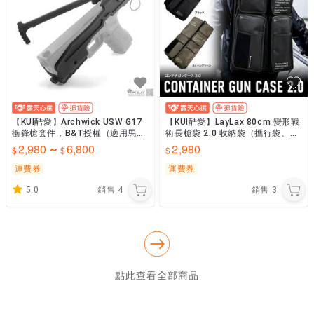
【KUI酷愛】Archwick USW G17
【KUI酷愛】LayLax 80cm 變形戰
衝鋒槍套件，B&T授權（適用馬
術長槍袋 2.0 收納袋（攜行袋、BB
牌、WE、KJ、GHK）AUS2
槍袋、裝備防護袋）KUI736
2,980
6,800
2,980
~
運費券
運費券
5.0
銷售
4
銷售
3
點此查看全部商品