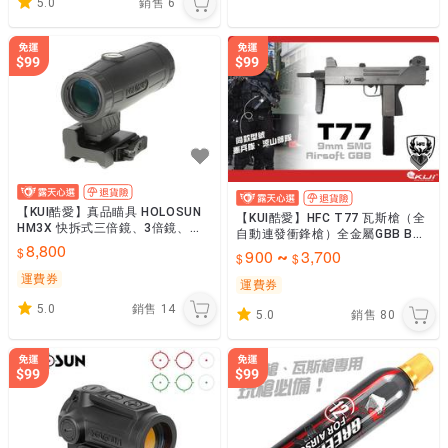
5.0
銷售
6
【KUI酷愛】真品瞄具 HOLOSUN
【KUI酷愛】HFC T77 瓦斯槍（全
HM3X 快拆式三倍鏡、3倍鏡、瞄
自動連發衝鋒槍）全金屬GBB BB
準鏡~32720
8,800
槍，CQB室內，涼山特勤隊聯勤國
900
3,700
~
造~32975
運費券
運費券
5.0
銷售
14
5.0
銷售
80