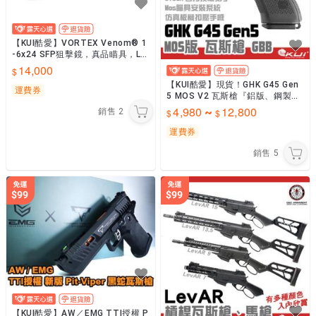
【KUI酷愛】VORTEX Venom® 1
-6x24 SFP狙擊鏡，真品瞄具，LP
VO步槍瞄準鏡~52357
14,000
【KUI酷愛】現貨！GHK G45 Gen
運費券
5 MOS V2 瓦斯槍『鋁版、鋼製
版』Glock GBB 手槍~KUI742
4,980
12,800
~
銷售
2
運費券
銷售
5
【KUI酷愛】AW／EMG TTI授權 P