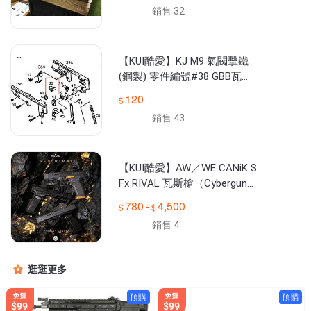
生存收納露營釣魚維修裝備~N
銷售 32
BH010
【KUI酷愛】KJ M9 氣閥擊鐵
(鋼製) 零件編號#38 GBB瓦斯
槍零件~54964
120
銷售 43
【KUI酷愛】AW／WE CANiK S
Fx RIVAL 瓦斯槍（Cybergun
授權）GBB 手槍~CGCA020
780
4,500
-
銷售 4
逛逛更多
預購
預購