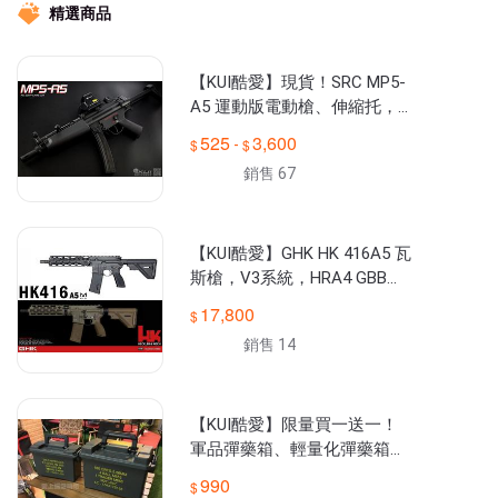
➌未成年請勿自行下單，需成人同意

精選商品
全台大型連鎖生存遊戲專賣店！

販售各種電動槍、瓦斯槍、空氣槍、瞄具狙擊鏡、頭盔背心、人身
裝備、升級改裝

【KUI酷愛】現貨！SRC MP5-
全台門市位置請詳閱『關於我』

A5 運動版電動槍、伸縮托，A
⏺︎網路賣場LINE：@kui.com.tw

EG 衝鋒槍、電槍，生存遊戲
⏺︎FB：KUI 酷愛生存遊戲專賣 Airsoft

525
3,600
-
『多連彈匣版』33278
⏺︎IG：kui_airsoft

銷售 67
【KUI酷愛】GHK HK 416A5 瓦
斯槍，V3系統，HRA4 GBB步
槍『黑色、沙色』德國HK~KU
17,800
I832
銷售 14
【KUI酷愛】限量買一送一！
軍品彈藥箱、輕量化彈藥箱民
用版，大+小組合版工具箱，
990