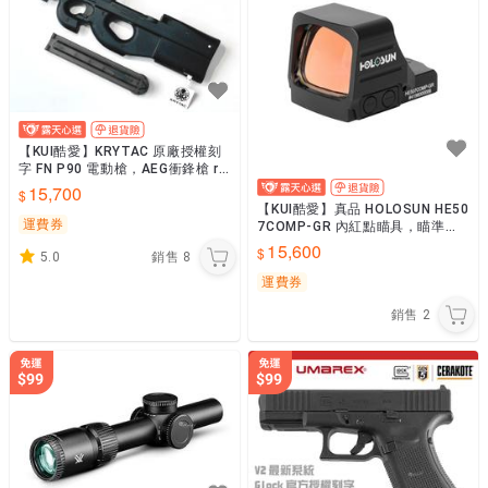
【KUI酷愛】KRYTAC 原廠授權刻
字 FN P90 電動槍，AEG衝鋒槍 ru
sh B~42784
15,700
【KUI酷愛】真品 HOLOSUN HE50
運費券
7COMP-GR 內紅點瞄具，瞄準
器、快瞄鏡~48952
15,600
5.0
銷售
8
運費券
銷售
2