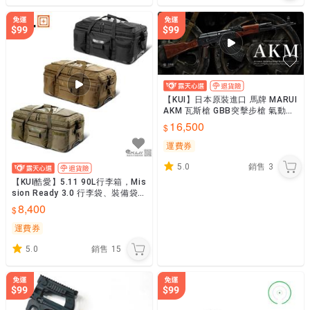
【KUI】日本原裝進口 馬牌 MARUI
AKM 瓦斯槍 GBB突擊步槍 氣動長
槍 俄羅斯~42358
16,500
運費券
5.0
銷售
3
【KUI酷愛】5.11 90L行李箱，Mis
sion Ready 3.0 行李袋、裝備袋
『黑色、沙色、綠色』56477-
8,400
運費券
5.0
銷售
15