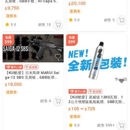
瓦斯槍，GBB手槍，Hi-Capa SQB
疊槍托 M-lok護木~47909
20,100
鋼扳機內紅點瞄具~47752
9,750
運費券
運費券
5.0
銷售
5
5.0
銷售
10
【KUI酷愛】日本馬牌 MARUI Sai
ga-12 SBS 瓦斯槍，GBB散彈
槍、霰彈槍，短版俄羅斯噴子~50
19,000
573
運費券
【KUI酷愛】新威猛 12KG瓦斯、1
銷售
4
2公斤增壓版氣瓶氣體、GBB瓦斯
槍玩具槍生存遊戲，超高CP值、瓦
105
725
~
斯罐灰瓶~440
運費券
5.0
銷售
999+