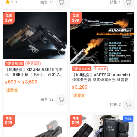
5.0
銷售
25
銷售
1
【KUI酷愛】KIZUNA BSK43 瓦斯
槍，GBB手槍（後座力、通G17彈
【KUI酷愛】ACETECH Auramist
匣）仿Hi-capa~KW-BSK
煙霧發光器 擬真煙霧火光 滅音管
600
3,500
~
抑制器 防火帽，月光、夜戰~5528
3,260
7
運費券
運費券
銷售
32
銷售
2
預購