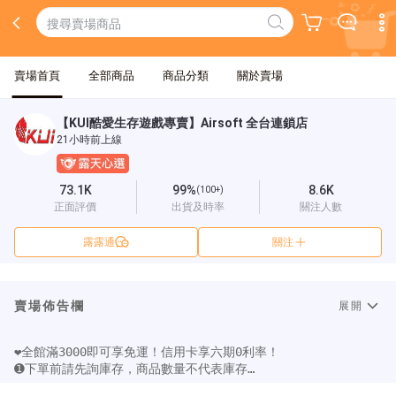
賣場首頁
全部商品
商品分類
關於賣場
【KUI酷愛生存遊戲專賣】Airsoft 全台連鎖店
21小時前上線
73.1K
99%
8.6K
(100+)
正面評價
出貨及時率
關注人數
露露通
關注
賣場佈告欄
展開
❤︎全館滿3000即可享免運！信用卡享六期0利率！

➊下單前請先詢庫存，商品數量不代表庫存

➋預購商品，需要『先付款』和『等候較久』的時間
