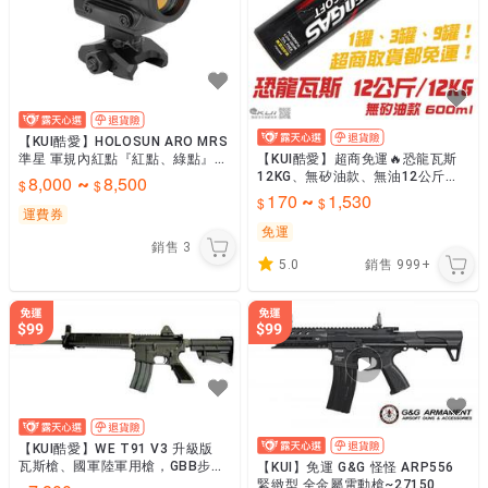
【KUI酷愛】HOLOSUN ARO MRS
準星 軍規內紅點『紅點、綠點』鋁
【KUI酷愛】超商免運🔥恐龍瓦斯
鑄造 瞄具 快速瞄準器，快瞄鏡~A
12KG、無矽油款、無油12公斤瓦
8,000
8,500
~
ROMRS
斯600ml，玩具槍、GBB瓦斯槍氣
170
1,530
~
瓶~PDGG6
運費券
免運
銷售
3
5.0
銷售
999+
【KUI酷愛】WE T91 V3 升級版
瓦斯槍、國軍陸軍用槍，GBB步
【KUI】免運 G&G 怪怪 ARP556
槍、長槍（可動槍機、後座力、會
緊緻型 全金屬電動槍~27150