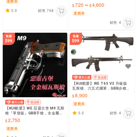
運費券
匣、分離式滑套、14mm逆牙）55
720
4,600
~
321
5.0
銷售
768
運費券
銷售
4
【KUI酷愛】WE T65 V3 升級版
瓦斯槍、六五式國軍，GBB步槍、
長槍（仿真可動槍機、後座力、會
8,900
後定）54334
運費券
【KUI酷愛】WE 惡靈古堡 M9 瓦斯
槍『單發版』GBB手槍，全金屬BB
5.0
銷售
4
槍，Biohazard、生化危機~1246
2,750
2
運費券