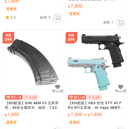
7,800
後定）54346
7,800
運費券
運費券
5.0
銷售
9
銷售
1
【KUI酷愛】GHK AKM V3 瓦斯彈
【KUI酷愛】G&G 怪怪 STP 45 P
匣，40發金屬彈夾、鐵匣，7.62款
RO 8吋瓦斯槍，Hi-Capa GBB手
（AK47S、AIMS、105）12545
槍，BB槍短槍~STP451
1,550
7,500
7,800
~
運費券
運費券