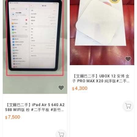
【艾爾巴二手】UBOX 12 安博 盒
子 PRO MAX X20 純淨版#二手電
視盒#保固中#彰化店00590
4,300
【艾爾巴二手】iPad Air 5 64G A2
588 WIFI版 粉 #二手平板 #新竹
店XDXPM
7,500