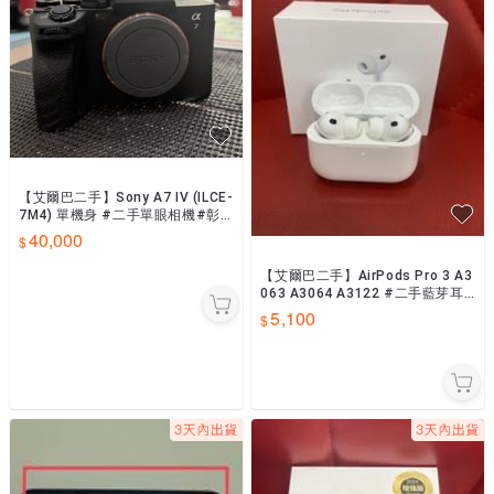
【艾爾巴二手】Sony A7 IV (ILCE-
7M4) 單機身 #二手單眼相機#彰
化店59884
40,000
【艾爾巴二手】AirPods Pro 3 A3
063 A3064 A3122 #二手藍芽耳
機 #板橋店 4R7XW
5,100