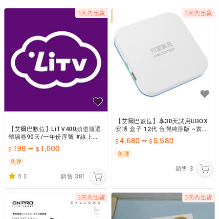
台北錦州店

新北板橋店

桃園店

中壢店

新竹店

台中漢口店

台中大里店

彰化店

嘉義店

台南勝利店

高雄岡山店

高雄新興店

屏東店

【艾爾巴數位】享30天試用UBOX
各店詳細地址請Google搜尋''艾爾巴數位通訊''或私訊詢問

【艾爾巴數位】LiTV400頻道隨選
安博 盒子 12代 台灣純淨版 ~實體
超商取貨當天19:30前下單當天出貨

體驗卷90天/一年份序號 #線上影
店面
4,680
5,580
~
視 #全台多家實體門市
199
1,600
~
免運
免運
銷售
3
5.0
銷售
381