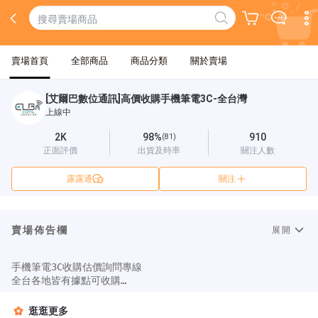
賣場首頁
全部商品
商品分類
關於賣場
[艾爾巴數位通訊]高價收購手機筆電3C-全台灣
上線中
2K
98%
910
(81)
正面評價
出貨及時率
關注人數
露露通
關注
賣場佈告欄
展開
手機筆電3C收購估價詢問專線

全台各地皆有據點可收購

0 9 6 6 - 9 7 5 1 7 0

營業時間11:00~20:30

逛逛更多