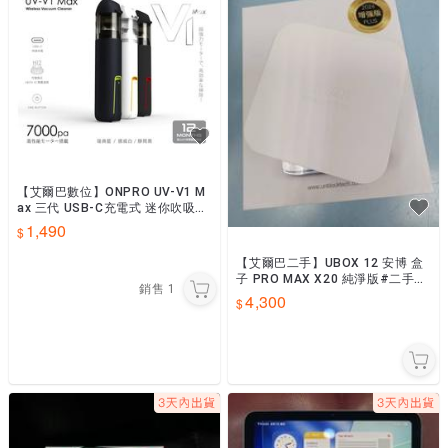
【艾爾巴數位】ONPRO UV-V1 M
ax 三代 USB-C充電式 迷你吹吸兩
用手持無線吸塵器 #配件
1,490
【艾爾巴二手】UBOX 12 安博 盒
子 PRO MAX X20 純淨版#二手電
銷售
1
視盒#保固中#漢口店 98144
4,300