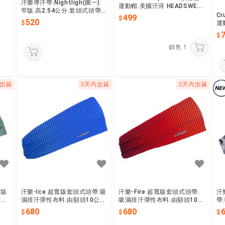
汗樂導汗帶.Nightligh(圖一).
運動帽.美國汗淂 HEADSWEA
窄版.高2.54公分.套頭式頭帶.
TS.透氣,輕盈,舒適.隨身收納,
Cr
499
髮箍.不移位.美國專利製造.避
520
運
免汗水流入眼睛.
T
銷售
1
寬版
汗樂-Ice 超寬版套頭式頭帶.吸
汗樂-Fire 超寬版套頭式頭帶.
汗
料.
濕排汗彈性布料.由額頭10公分
吸濕排汗彈性布料.由額頭10公
帶
漸
(可寬可窄)逐漸往後窄至4公分.
分(可寬可窄)逐漸往後窄至4公
0
680
680
包覆頭部.髮箍.造型.
分.包覆頭部.髮箍.造型.
4