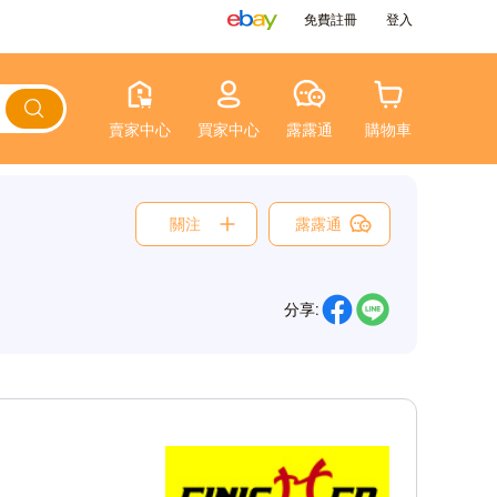
免費註冊
登入
賣家中心
買家中心
露露通
購物車
關注
露露通
分享: