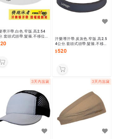
樂導汗帶.白色.窄版.高2.54
分.套頭式頭帶.髮箍.不移位.
汗樂導汗帶.炭灰色.窄版.高2.5
國專利製造.避免汗水流入眼
520
4公分.套頭式頭帶.髮箍.不移
位.美國專利製造.避免汗水流入
520
眼睛.