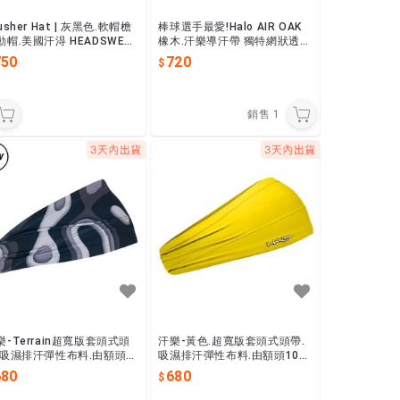
usher Hat | 灰黑色.軟帽檐
棒球選手最愛!Halo AIR OAK
動帽.美國汗淂 HEADSWEA
橡木.汗樂導汗帶 獨特網狀透氣
S.透氣,輕盈,舒適.隨身收納,
織布 超寬版.10公分逐漸往後
750
720
窄至4公分, 套頭式
銷售
1
樂-Terrain超寬版套頭式頭
汗樂-黃色.超寬版套頭式頭帶.
.吸濕排汗彈性布料.由額頭1
吸濕排汗彈性布料.由額頭10公
公分(可寬可窄)逐漸往後窄至
分(可寬可窄)逐漸往後窄至4公.
680
680
公分.包覆頭部.髮箍造型
包覆頭部.髮箍.多種造型.