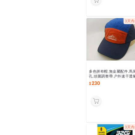
多色拼布帽.無金屬配件.馬
孔.頭圍調整帶.户外速干透氣
休閒風,簡約.時尚.輕薄.防曬
230
山.遮陽帽.運動帽.鸭舌帽