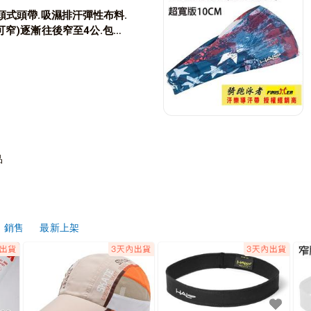
頭式頭帶.吸濕排汗彈性布料.
可窄)逐漸往後窄至4公.包覆
品
銷售
最新上架