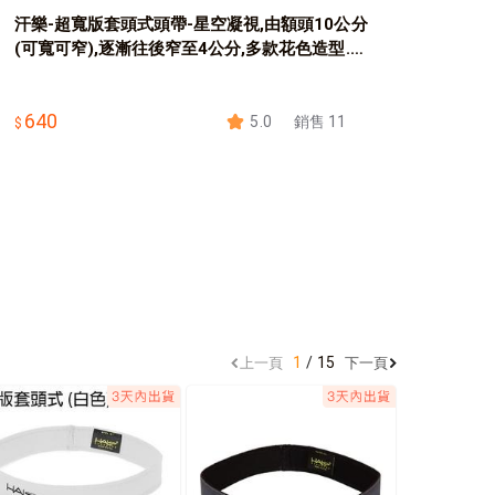
汗樂-超寬版套頭式頭帶-星空凝視,由額頭10公分
(可寬可窄),逐漸往後窄至4公分,多款花色造型.Cr
ossfit!
640
5.0
銷售 11
1
15
上一頁
下一頁