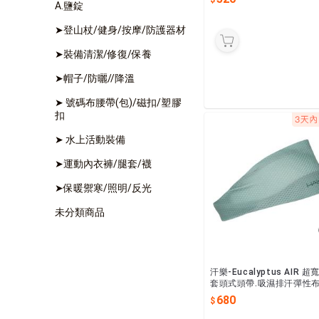
A.鹽錠
睛.
➤登山杖/健身/按摩/防護器材
➤裝備清潔/修復/保養
➤帽子/防曬//降溫
➤ 號碼布腰帶(包)/磁扣/塑膠
扣
➤ 水上活動裝備
➤運動內衣褲/腿套/襪
➤保暖禦寒/照明/反光
未分類商品
汗樂-Eucalyptus AIR 超
套頭式頭帶.吸濕排汗彈性布
由額頭10公分(可寬可窄)逐
680
往後窄至4公分.