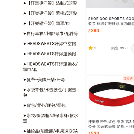
➤【汗樂導汗帶】沾黏式頭帶
➤【汗樂導汗帶】繫帶式頭帶
SHOE GOO SPORTS GO
➤【汗樂導汗帶】頭罩/巾
發票.棒球釘鞋鞋頭.多功能
劑 耐磨.鞋底修補 鞋固膠 
380
➤自行車衣/小帽/頭巾/配件等
防磨 鞋底鞋根
➤ HEADSWEATS汗淂中空帽
5.0
銷售
999+
➤ HEADSWEATS汗淂運動帽
➤ HEADSWEATS汗淂運動衣/
頭巾/套
➤髮帶~美國汗樂/汗淂
➤水袋背包/水壺腰包/手握壺
包
➤背包/背心/腰包/臂包
➤水袋/保溫瓶/環保水杯/軟水
壺
汗樂導汗帶.紅色.窄版.高2.
公分.套頭式頭帶.髮箍.不移
➤補給品(能量膠/棒.果凍.BCA
美國專利製造.避免汗水流
520