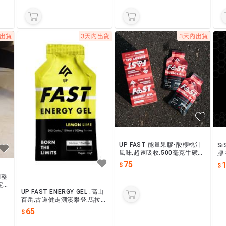
UP FAST 能量果膠-酸櫻桃汁
Si
風味,超速吸收.500毫克牛磺酸
膠
增強運動時體力,讓狀態持續延
過
75
續.20260607.
的
調整
定不
UP FAST ENERGY GEL .高山
中太
百岳,古道健走溯溪攀登.馬拉
松,,鐵人三項,自行車.
65