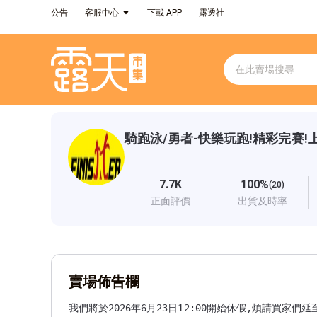
公告
客服中心
下載 APP
露透社
騎跑泳/勇者-快樂玩跑!精彩完賽!
7.7K
100%
(20)
正面評價
出貨及時率
賣場佈告欄
我們將於2026年6月23日12:00開始休假,煩請買家們延