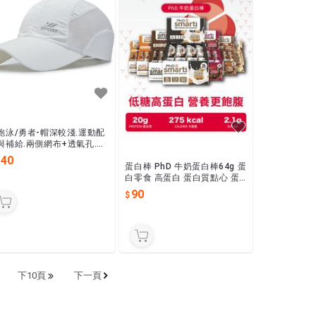
跑泳/勇者-帽深較淺.運動配
與補給.兩側網布+透氣孔.速
運動帽,塑膠調整扣.跑步,健
140
蛋白棒 PhD 牛奶蛋白棒64g 蛋
,登山,旅遊,戶外防曬.時尚
白零食 高蛋白 蛋白質點心 蛋
白餅乾 健身零食
90
下10頁
下一頁