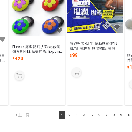
騎跑泳者-紅牛 聰勁鹽霸錠15
Flower 德國製.磁力強大.釹磁
顆/包 電解質 鹽礦物錠 電解錠
鐵強度N42.精美烤漆.fixpoint
海鹽錠 鹽糖 運動補給 咀嚼口
99
騎
能量
s號碼布磁扣四顆,不讓別針勾
含錠2027/05/26.
420
件
.
壞衣服.
乾
.預
行
上一頁
1
2
3
4
5
6
7
8
9
10