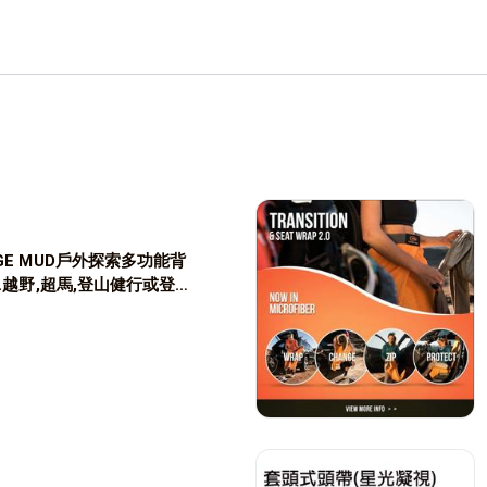
環保紗).

吸嘴,越野背包.

GE MUD戶外探索多功能背
袋.越野,超馬,登山健行或登山