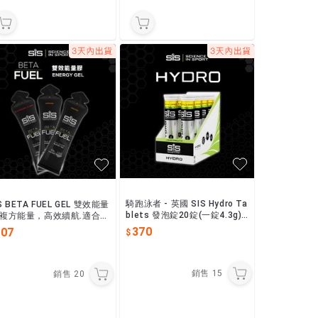
騎跑泳者 - 英國 SIS Hydro Ta
S BETA FUEL GEL 雙效能量
blets 發泡錠20錠(一錠4.3g),
.複方能量，高效續航.適合超
促進平衡電解質,低熱量,素食者
2小時的耐力運動補充，優化
370
107
可.
碳水化合物比例.
銷售
15
銷售
20