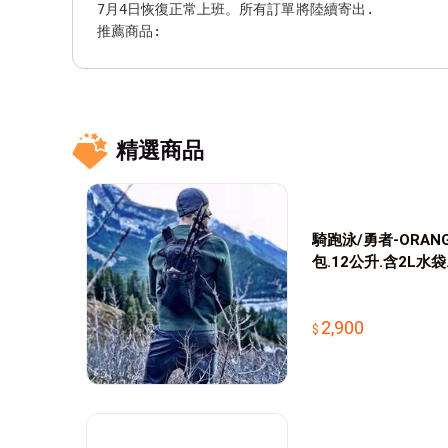
7月4日恢復正常上班。所有訂單將陸續寄出.

推薦商品:

美國汗樂導汗帶(HALO HEADBAND),防止汗水流入眼睛.

美國汗淂(HEADSWEATS)運動帽,自行車小帽/衣,頭巾,(
美國ORANGE MUD 1,1.5,2,3L水袋,水袋更換用水管/
德國Fixpoints強力磁鐵扣固定號碼布,不傷布料.

曰本SHOE GOO修固膠,修補鞋子.居家戶外用品D.I.Y.

精選商品
騎跑泳/勇者-ORAN
包.12公升.含2L水
越野車適用!
2,900