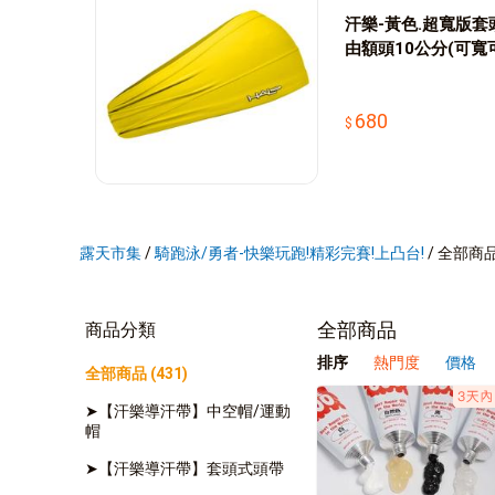
汗樂-黃色.超寬版套
由額頭10公分(可寬
頭部.髮箍.多種造型.
680
露天市集
/
騎跑泳/勇者-快樂玩跑!精彩完賽!上凸台!
/
全部商
全部商品
商品分類
排序
熱門度
價格
全部商品 (431)
➤【汗樂導汗帶】中空帽/運動
帽
➤【汗樂導汗帶】套頭式頭帶