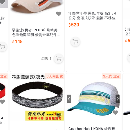
汗樂導汗帶.黑色.窄版.高2.54
公分.套頭式頭帶.髮箍.不移位.
O.附
美國專利製造.避免汗水流入眼
接著
520
睛.
修鞋
汗
騎跑泳/勇者-PLUS印刷精美,
公
色澤飽滿鮮明.優質金屬配件.多
美
色繽紛運動帽,跑步,健行,登山,
145
睛.
旅遊,戶外防曬.時尚遮陽帽
銷售
1
54
位.
入眼
Crusher Hat | KONA.軟帽檐