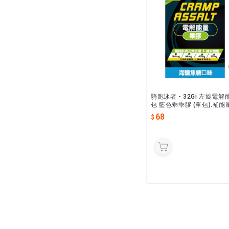
騎跑泳者 - 32Gi 左旋電解
包 藍色乖乖膠 (單包).補能量
維持肌肉正常生理兩腳乖乖
68
防肌肉不適.