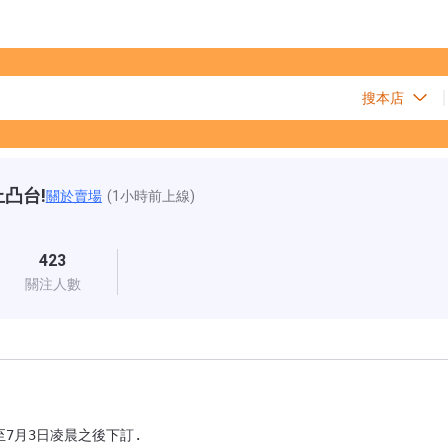
上凸台!
關於賣場
(1小時前上線)
423
關注人數
至7月3日凌晨之後下訂.
