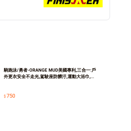
騎跑泳/勇者-ORANGE MUD美國專利,三合一:戶
外更衣安全不走光,駕駛座防髒汙,運動大浴巾,保
暖,男女皆適用.
750