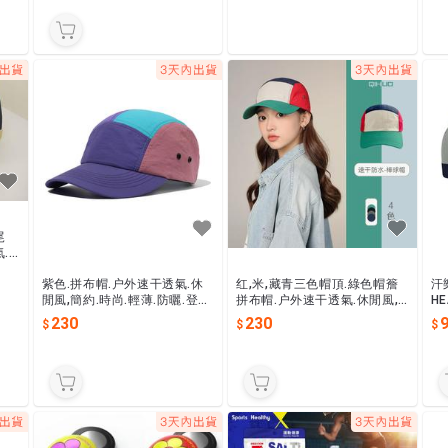
尾
.
.登
紫色.拼布帽.户外速干透氣.休
红,米,藏青三色帽頂.綠色帽簷
汗
閒風,簡約.時尚.輕薄.防曬.登
拼布帽.户外速干透氣.休閒風,
HE
山.遮陽帽.運動帽.鸭舌帽.清洗
簡約.時尚.輕薄.防曬.登山.遮陽
5
230
230
方式:局部擦拭.勿整頂下水
帽.運動帽.鸭舌帽