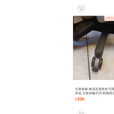
兒童座椅.椅背及座墊皆可
高低.五個滾輪式(可鎖緊固
滑動)椅腳.承重100公斤台
500
平面交自取.