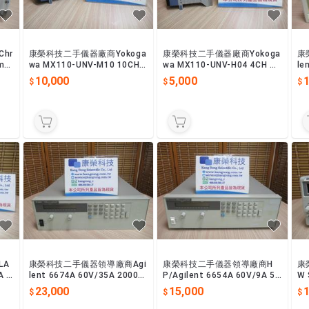
hr
康榮科技二手儀器廠商Yokoga
康榮科技二手儀器廠商Yokoga
康
amm
wa MX110-UNV-M10 10CH
wa MX110-UNV-H04 4CH DA
le
DAQMASTER INPUT MODUL
QMASTER INPUT MODULE
z-
10,000
5,000
E
LA
康榮科技二手儀器領導廠商Agi
康榮科技二手儀器領導廠商H
康
A D
lent 6674A 60V/35A 2000W
P/Agilent 6654A 60V/9A 50
W 
源供
DC Power Supply,220V
0W System Power Supply
品 
23,000
15,000
1
y