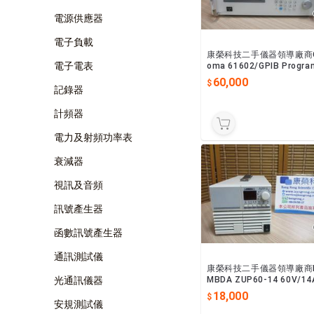
電源供應器
電子負載
康榮科技二手儀器領導廠商C
電子電表
oma 61602/GPIB Progr
able AC Source 1KVA
60,000
記錄器
計頻器
電力及射頻功率表
衰減器
視訊及音頻
訊號產生器
函數訊號產生器
通訊測試儀
康榮科技二手儀器領導廠商
光通訊儀器
MBDA ZUP60-14 60V/14
C Power Supply (直流電
18,000
應)
安規測試儀