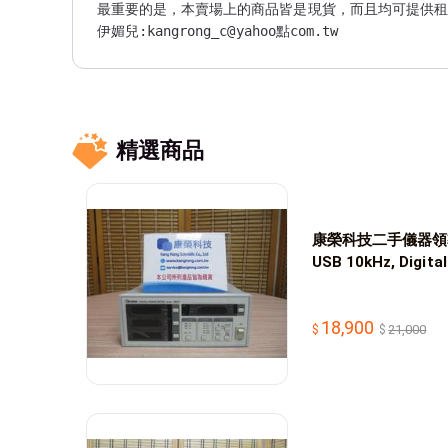
最重要的是，本賣場上的商品皆是現貨，而且均可提供租
伊媚兒:kangrong_c@yahoo點com.tw

聯絡地址：新北市三重區正義北路33巷16號1樓(捷運台北
聯絡電話：02-89820802(LI-NE:kangrong_c)

精選商品
康榮科技二手儀器領導商C
USB 10kHz, Digita
18,900
21,000