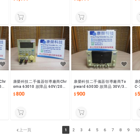
R
產
hr
康榮科技二手儀器領導廠商Chr
康榮科技二手儀器領導廠商To
康
0A/
oma 63010 故障品 60V/20A/
pward 6303D 故障品 30V/3A
C-
d
100W DC Electronic Load
DC Power Supply 電源供應器
30
800
900
上一頁
1
2
3
4
5
6
7
8
9
10