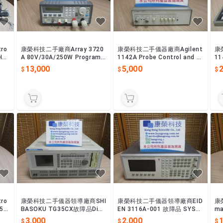
ro
康榮科技二手廠商Array 3720
康榮科技二手儀器廠商Agilent
康
Hz
A 80V/30A/250W Program
1142A Probe Control and P
11
儀
mable DC Load
ower Module
Pr
13,000
5,000
ro
康榮科技二手儀器領導廠商SHI
康榮科技二手儀器領導廠商EID
康
.5G
BASOKU TG35CX故障品Digi
EN 3116A-001 故障品 SYST
ma
探棒
tal Test Signal Generator
EM ANALOG TV MODULATO
NT
3,000
2,000
1