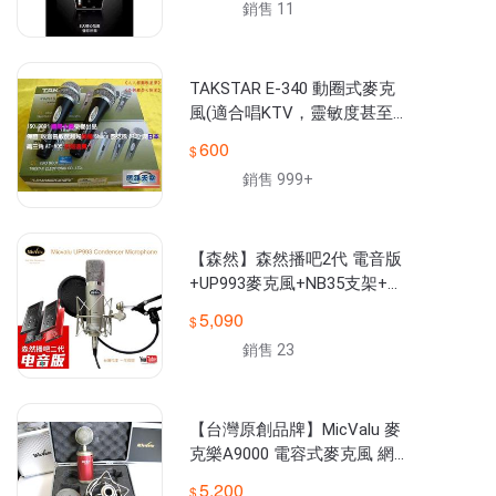
銷售 11
TAKSTAR E-340 動圈式麥克
風(適合唱KTV，靈敏度甚至超
越美國Shure 8700！) 網路天
600
空
銷售 999+
【森然】森然播吧2代 電音版
+UP993麥克風+NB35支架+防
噴網 套餐 網路天空
5,090
銷售 23
【台灣原創品牌】MicValu 麥
克樂A9000 電容式麥克風 網路
天空
5,200