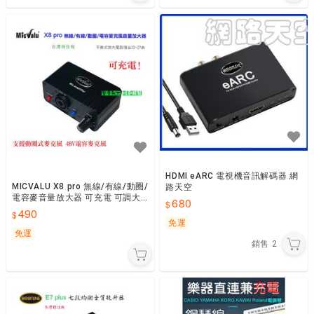
HDMI eARC 電視機音訊解碼器 網
MICVALU X8 pro 無線/有線/動圈/
路天空
電容麥音量放大器 可充電 可調大
680
小 48V幻象電源 網路天空
490
免運
免運
銷售
2