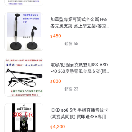
加重型專業可調式全金屬 Hv8
麥克風支架 桌上型立架/麥克
風架...經濟耐用+免費送"166種
450
音效補件"
銷售 55
電容/動圈麥克風雙用ISK ASD
-40 360度懸臂風金屬支架(贈
線材) ASD40勝nb37 nb39送16
830
6種音效
銷售 23
ICKB so8 5代 手機直播音效卡
(馮提莫同款) 買即送48V專用
線【ICKB】最多3平台同時帶
4,200
貨直播 網路天空