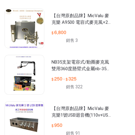
時繳納課稅稅款.提供網紅手機直播設備/APP電腦錄音/麥克風/汽
車KTV/迴音機/本賣場產品屬DIY性質3C產品,請自行負擔DIY所產
【台灣原創品牌】MicValu 麥
克樂 A9500 電容式麥克風+2
條卡農線+48v電源 網路天空
6,800
銷售 3
NB35支架電容式/動圈麥克風
雙用360度懸臂式金屬nb-35
(小型.贈麥克風夾)可加購U型
250
325
-
網送166種音效
銷售 322
【台灣原創品牌】MicValu 麥
克樂1號USB迴音機(110v+USB
電源雙用) 真正的準發燒級卡
950
拉OK機！ 網路天空
銷售 91