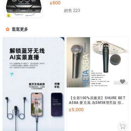
600
銷售 223
逛逛更多
【全新100%原廠貨】SHURE BET
A58A 麥克風 為SM58增亮版 假1
賠10 KTV/直播/表演/錄音 專用
5,000