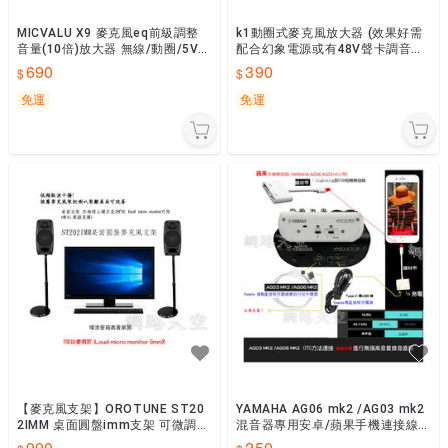
MICVALU X9 麥克風eq前級調整
k1動圈式麥克風放大器 (效果好需
音量(10倍)放大器 無線/動圈/5V電
配合幻象電源或有48V聲卡調音台)
容麥克風適用 可充電美音 網路天
麥克風前級動圈麥克風功率增益 網
690
390
空
路天空
免運
免運
【麥克風支架】OROTUNE ST20
YAMAHA AG06 mk2 /AG03 mk2
2IMM 桌面圓盤imm支架 可微調版
混音器專用安卓/蘋果手機連接線
(可負荷3kg) 網路天空
網路天空
990
250