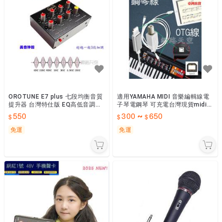
OROTUNE E7 plus 七段均衡音質
適用YAMAHA MIDI 音樂編輯線電
提升器 台灣特仕版 EQ高低音調整/
子琴電鋼琴 可充電台灣現貨midi線
前級音量放大/強化遊戲聽聲辨位
安卓平果15USB手機平板iPAD 網
550
300
650
~
網路天空
路天空
免運
免運