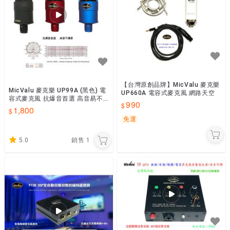
【台灣原創品牌】MicValu 麥克樂
MicValu 麥克樂 UP99A (黑色) 電
UP660A 電容式麥克風 網路天空
容式麥克風 抗爆音首選 高音易不
990
爆麥 5V與 48V通用 網路天空
1,800
免運
5.0
銷售
1