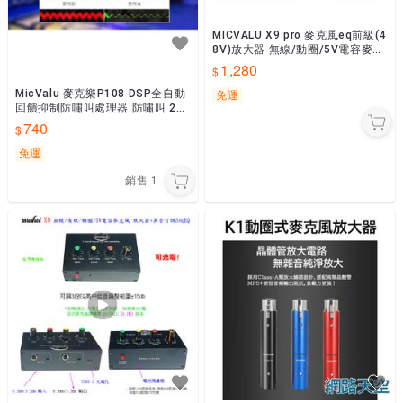
MICVALU X9 pro 麥克風eq前級(4
8V)放大器 無線/動圈/5V電容麥克
風適用美音3段EQ 網路天空
1,280
MicValu 麥克樂P108 DSP全自動
免運
回饋抑制防嘯叫處理器 防嘯叫 2進
2出 KTV家用卡拉OK舞台麥克風網
740
路天空
免運
銷售
1