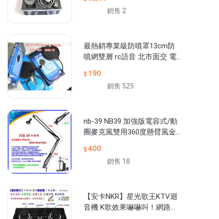
銷售 2
最熱銷專業級防噴罩13cm防
噴網雙層 rc語音 北市面交 電
容式麥克風KMIC POP ISK SPS
190
016可參考
銷售 525
nb-39 NB39 加強版電容式/動
圈麥克風雙用360度懸臂風金
屬支架(怪手架.贈麥克風夾)送
400
166種音效軟體
銷售 18
【安卡NKR】星光歌王KTV迴
音機 K歌效果嚇嚇叫！網路天
空