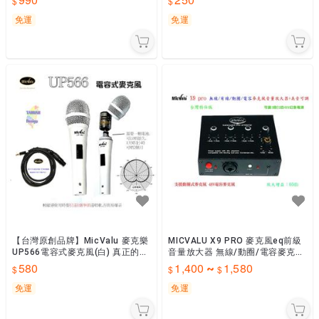
免運
免運
【台灣原創品牌】MicValu 麥克樂
MICVALU X9 PRO 麥克風eq前級
UP566電容式麥克風(白) 真正的心
音量放大器 無線/動圈/電容麥克風
型指向 網路天空
適用 提供穩定48V 幻象電源台灣
580
1,400
1,580
~
特仕版
免運
免運