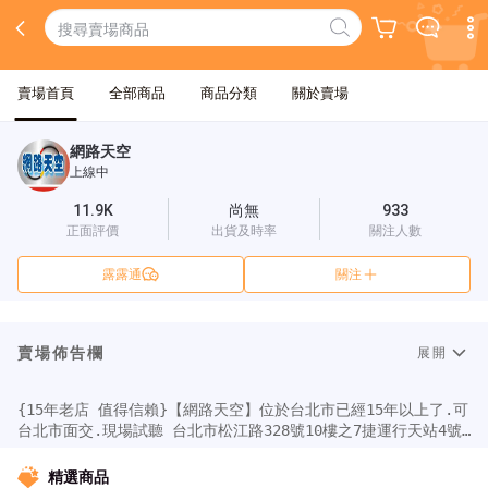
賣場首頁
全部商品
商品分類
關於賣場
網路天空
上線中
11.9K
尚無
933
正面評價
出貨及時率
關注人數
露露通
關注
賣場佈告欄
展開
{15年老店 值得信賴}【網路天空】位於台北市已經15年以上了.可
台北市面交.現場試聽 台北市松江路328號10樓之7捷運行天站4號
錦州街出口左側 國泰世華銀行 樓上( 需要先賴或電話
0935260808預約).✪統編93103311網路天空依法規稅籍登記並按
精選商品