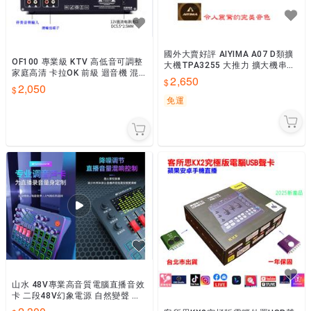
國外大賣好評 AIYIMA A07 D類擴
OF100 專業級 KTV 高低音可調整
大機TPA3255 大推力 擴大機串接
家庭高清 卡拉OK 前級 迴音機 混
OP可換送36V 6A電源 網路天空
2,650
音機 防嘯叫 網路天空
2,050
免運
山水 48V專業高音質電腦直播音效
卡 二段48V幻象電源 自然變聲 每
一種電音可3段細調 網路天空