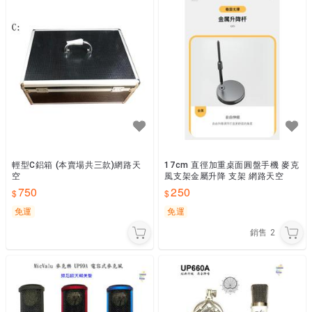
輕型C鋁箱 (本賣場共三款)網路天
17cm 直徑加重桌面圓盤手機 麥克
空
風支架金屬升降 支架 網路天空
750
250
免運
免運
銷售
2