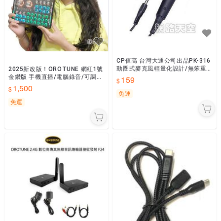
CP值高 台灣大通公司出品PK-316
動圈式麥克風輕量化設計/無笨重
2025新改版！OROTUNE 網紅1號
感/高感度振動音頭 單一指向性收
金鑽版 手機直播/電腦錄音/可調高
159
音型 網路天空
中低音掌聲音量消原唱 網路天空
1,500
免運
免運