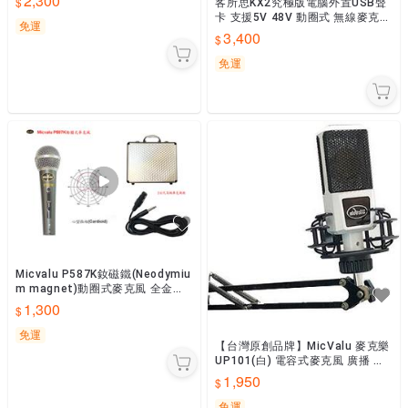
2,300
客所思KX2究極版電腦外置USB聲
卡 支援5V 48V 動圈式 無線麥克風
免運
蘋果安卓手機直播 APP唱歌專用網
3,400
路天空
免運
Micvalu P587K釹磁鐵(Neodymiu
m magnet)動圈式麥克風 全金屬
心型指向 網路天空
1,300
免運
【台灣原創品牌】MicValu 麥克樂
UP101(白) 電容式麥克風 廣播 錄
音 震動音頭 網路天空
1,950
免運