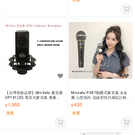
【台灣原創品牌】MicValu 麥克樂
Micvalu P587動圈式麥克風 全金
UP101(黑) 電容式麥克風 廣播 錄
屬 心型指向 流線型現代感設計精
音 震動音頭 網路天空
緻高雅堅固耐用 網路天空
1,950
420
免運
免運