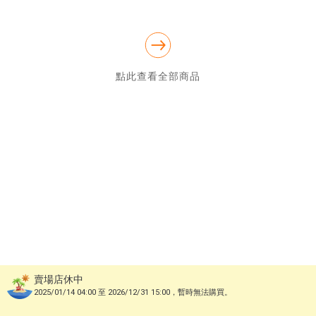
本賣場開放超商貨到付款和宅配。超商2~4天到，宅配1~2天

出貨前會檢查書籍外觀並妥善保護包裝，書籍受損機率極低，但運
送途中碰撞有時難免，還請體諒，收到商品後、如有問題，請以露
點此查看全部商品
賣場店休中
2025/01/14 04:00 至 2026/12/31 15:00，暫時無法購買。