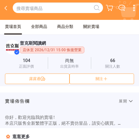
賣場首頁
全部商品
商品分類
關於賣場
普克斯閱讀網
店休至 2026/12/31 15:00 恢復營業
104
尚無
66
正面評價
出貨及時率
關注人數
露露通
關注
賣場佈告欄
展開
你好，歡迎光臨我的賣場!

本店只販售全新繁體字正版，絕不賣仿冒品，請安心購買。

賣場七成書都有現貨，如遇剛好缺書的狀況會立刻向出版社進貨 ，
大約5-7工作天補進出貨(不含假日周末)。

逛逛更多