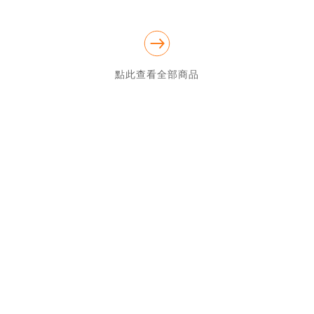
果能等到貨也會儘素為各位買家寄出,如果不能等也可同意取消,買
賣就是一個緣分信任,為各位買家把關品質一直是館長的堅持.謝謝
點此查看全部商品