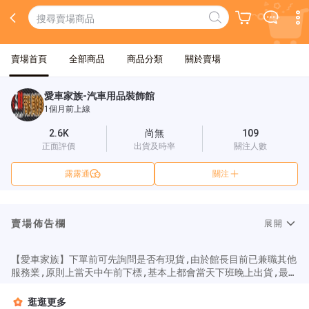
賣場首頁
全部商品
商品分類
關於賣場
愛車家族-汽車用品裝飾館
1個月前上線
2.6K
尚無
109
正面評價
出貨及時率
關注人數
露露通
關注
賣場佈告欄
展開
【愛車家族】下單前可先詢問是否有現貨,由於館長目前已兼職其他
服務業,原則上當天中午前下標,基本上都會當天下班晚上出貨,最晚
隔天也會出貨,只限超商取貨付款,郵寄郵局每兩天交寄一次,如果數
量不足沒管制到數量,也會對下標的買家回覆悄悄話告知補貨中,如
逛逛更多