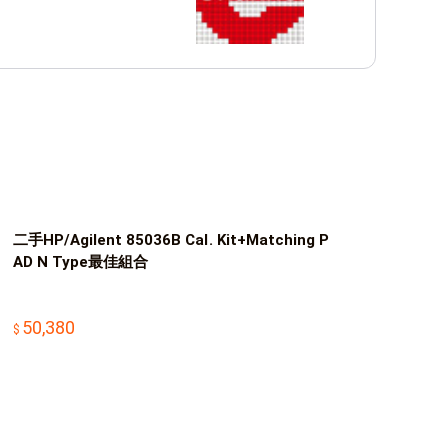
二手HP/Agilent 85036B Cal. Kit+Matching P
AD N Type最佳組合
50,380