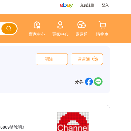
免費註冊
登入
賣家中心
買家中心
露露通
購物車
關注
露露通
分享: