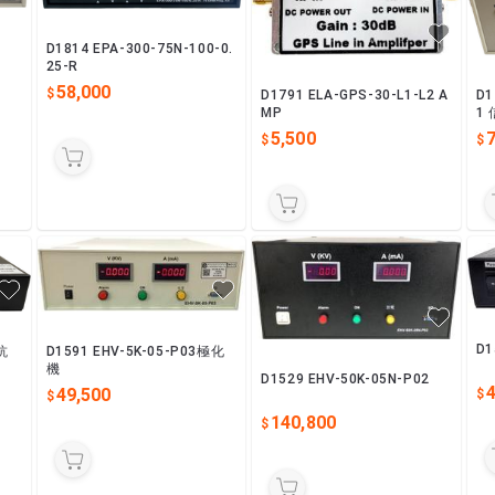
D1814 EPA-300-75N-100-0.
25-R
58,000
D1791 ELA-GPS-30-L1-L2 A
D1
MP
1
5,500
D1
抗
D1591 EHV-5K-05-P03極化
機
D1529 EHV-50K-05N-P02
49,500
140,800