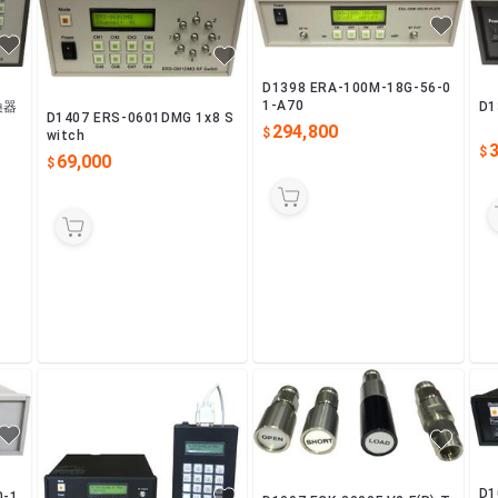
D1398 ERA-100M-18G-56-0
1-A70
換器
D1
D1407 ERS-0601DMG 1x8 S
294,800
witch
69,000
D1
0-1