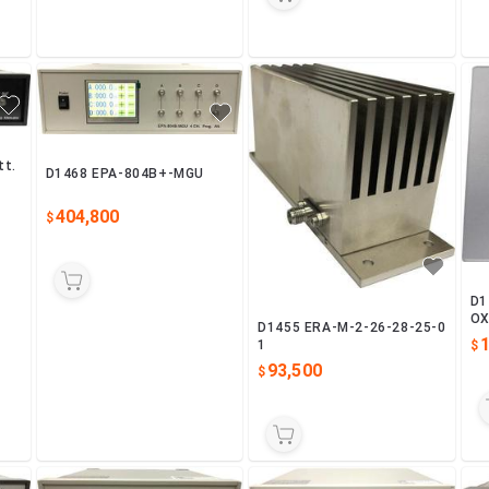
tt.
D1468 EPA-804B+-MGU
404,800
D1
O
D1455 ERA-M-2-26-28-25-0
1
93,500