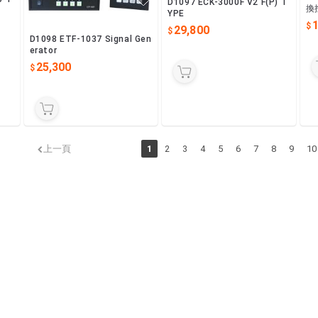
D1097 ECK-3000F V2 F(P) T
換
YPE
29,800
D1098 ETF-1037 Signal Gen
erator
25,300
上一頁
1
2
3
4
5
6
7
8
9
10