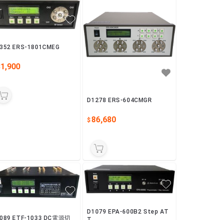
352 ERS-1801CMEG
31,900
D1278 ERS-604CMGR
86,680
D1079 EPA-600B2 Step AT
089 ETF-1033 DC電源切
T