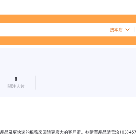
8
關注人數