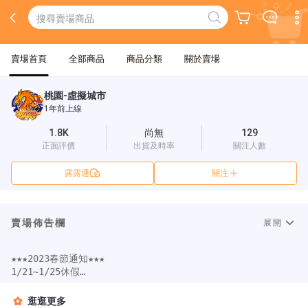
賣場首頁
全部商品
商品分類
關於賣場
桃園-虛擬城市
1年前上線
1.8K
尚無
129
正面評價
出貨及時率
關注人數
露露通
關注
賣場佈告欄
展開
★★★2023春節通知★★★

1/21~1/25休假

1/26正常營業喔

★虛擬城市LINE@上線，掃描QRcod，商品問題立即回覆，各種優惠
逛逛更多