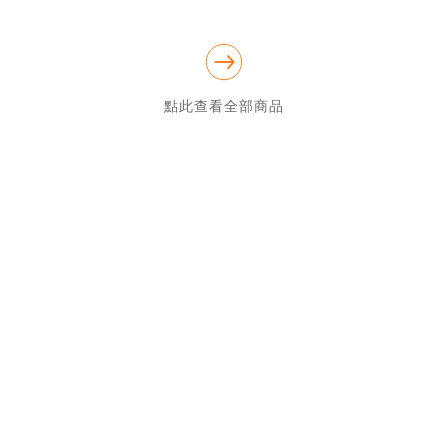
資訊都在LINE上通知您!

★採超商取件/付款，單筆訂單購買兩件以上商品，運費僅算一次!最
後總計金額，可手動更改，如金額有誤，會影響至您的出貨時間，
請買家注意★

★假日訂單一律順延至平日出貨★

★本店為實體門市，商品流動較大，不收急件!★

點此查看全部商品
★產品上有任何問題，歡迎多利用露露通聊聊確認★
