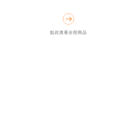
website為主 [ www. fuchia. tw] 歡迎參觀選購，若有問題歡
迎直接電洽! 小家電宅配約2~3日可送達!

點此查看全部商品