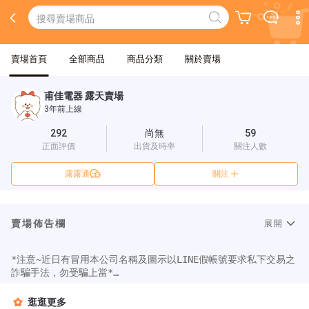
賣場首頁
全部商品
商品分類
關於賣場
甫佳電器 露天賣場
3年前上線
292
尚無
59
正面評價
出貨及時率
關注人數
露露通
關注
賣場佈告欄
展開
*注意~近日有冒用本公司名稱及圖示以LINE假帳號要求私下交易之
詐騙手法，勿受騙上當*

甫佳電器為一實體店面商家，位於台北市大安區經營近三十年的老
店，給您優惠的價格，實在的產品。本賣場所有商品，以本公司 
逛逛更多