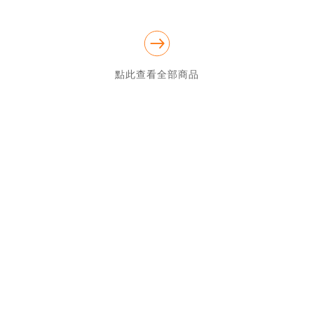
歡迎光臨 Froging-蛙不停 的賣場!

我們提供：

★台灣SURLY BIKES代理商—鋼管旅行車專家

★各式單車用品｜鋼管旅行車用品｜鋼管自行車｜自有品牌

☆實體店面：116台北市文山區羅斯福路6段320號1樓(近景美捷運站
1、3號出口，滬江高中旁)

點此查看全部商品
☆營業時間：週二~日 13:00~21:00 週一公休

☆電話：(02)2932-9313
