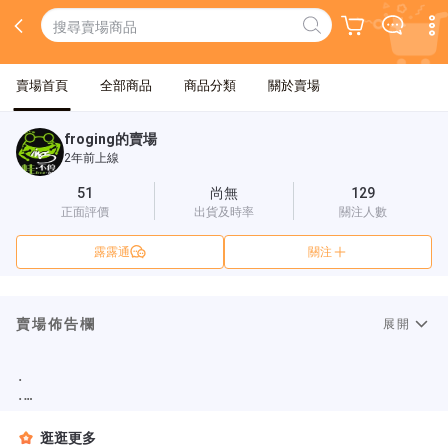
賣場首頁
全部商品
商品分類
關於賣場
froging的賣場
2年前上線
51
尚無
129
正面評價
出貨及時率
關注人數
露露通
關注
賣場佈告欄
展開
.

.

.

.

逛逛更多