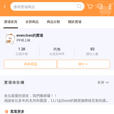
賣場首頁
全部商品
商品分類
關於賣場
evenchen的賣場
2年前上線
1.2K
尚無
83
正面評價
出貨及時率
關注人數
露露通
關注
賣場佈告欄
展開
各位親愛的朋友，我們搬家囉！！

感謝各位多年的支持與愛護，11/1起Duoe的雜貨舖將移至新的露天
賣場繼續提供服務（請露天搜尋DuoE的雜貨舖）

此賣場將營業至10/31，期間訂單會繼續出貨，歡迎舊雨新知至我
逛逛更多