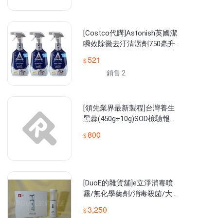
[Costco代購]Astonish英國潔
瞬效除黴去汙清潔劑750毫升3
入
521
銷售 2
[領先業界最新製程]台灣養生
黑蒜(450g±10g)SOD檢驗報告
無添加剝開即食 天然發酵低溫
800
熟成
[DuoE的雜貨舖]e立淨消毒噴
霧/無化學藥劑/消毒殺菌/大
人、小孩、寵物可用
3,250