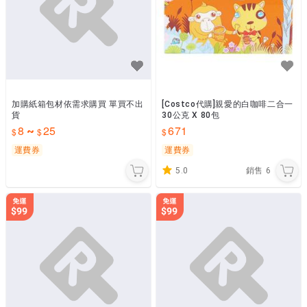
加購紙箱包材依需求購買 單買不出
[Costco代購]親愛的白咖啡二合一
貨
30公克 X 80包
8
25
671
~
運費券
運費券
5.0
銷售
6