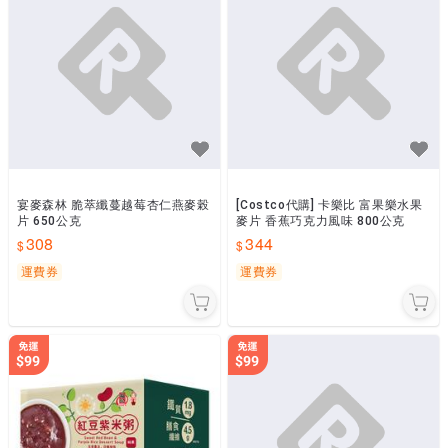
宴麥森林 脆萃纖蔓越莓杏仁燕麥榖
[Costco代購] 卡樂比 富果樂水果
片 650公克
麥片 香蕉巧克力風味 800公克
308
344
運費券
運費券