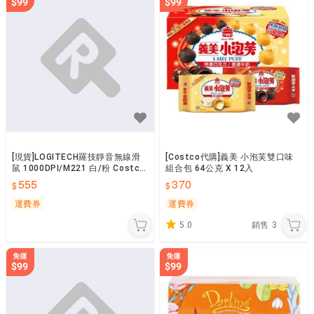
[現貨]LOGITECH羅技靜音無線滑
[Costco代購]義美 小泡芙雙口味
鼠 1000DPI/M221 白/粉 Costco
組合包 64公克 X 12入
賣場獨家
555
370
運費券
運費券
5.0
銷售
3