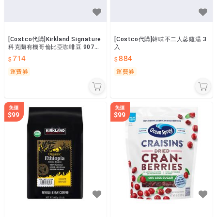
[Costco代購]Kirkland Signature
[Costco代購]韓味不二人蔘雞湯 3
科克蘭有機哥倫比亞咖啡豆 907公
入
克
714
884
運費券
運費券