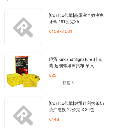
[Costco代購]高露潔全效潔白
牙膏 181公克X5
139
581
-
現貨 Kirkland Signature 科克
蘭 超細纖維擦拭布 單入
23
銷售 5
[Costco代購]健司辻利抹茶奶
茶沖泡飲 22公克 X 30包
448