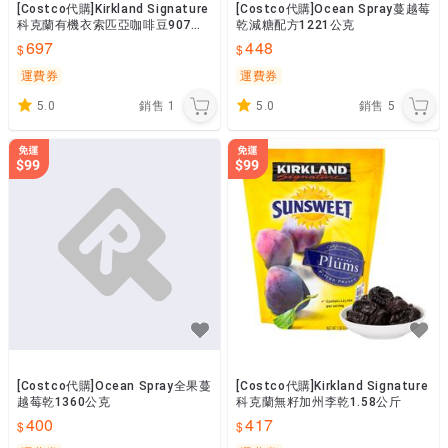
[Costco代購]Kirkland Signature
[Costco代購]Ocean Spray蔓越莓
科克蘭有機衣索匹亞咖啡豆907公
乾減糖配方1221公克
克
697
448
運費券
運費券
5.0
銷售
1
5.0
銷售
5
[Costco代購]Ocean Spray全果蔓
[Costco代購]Kirkland Signature
越莓乾1360公克
科克蘭無籽加州李乾1.58公斤
400
417