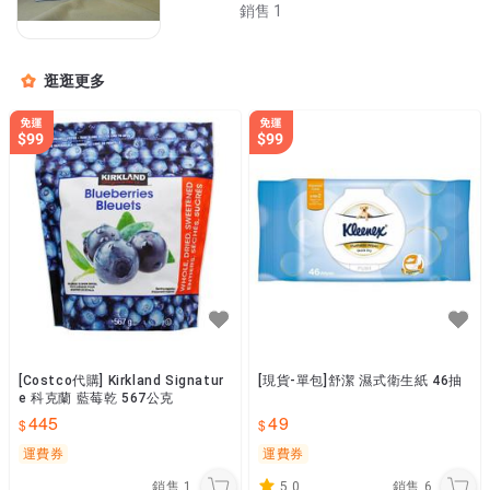
銷售 1
逛逛更多
[Costco代購] Kirkland Signatur
[現貨-單包]舒潔 濕式衛生紙 46抽
e 科克蘭 藍莓乾 567公克
445
49
運費券
運費券
銷售
1
5.0
銷售
6