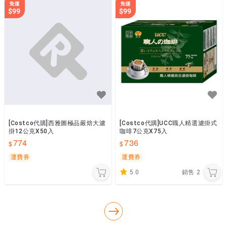
[Costco代購]西雅圖極品嚴焙大濾
[Costco代購]UCC職人精選濾掛式
掛12公克X50入
咖啡7公克X75入
774
736
運費券
運費券
5.0
銷售
2