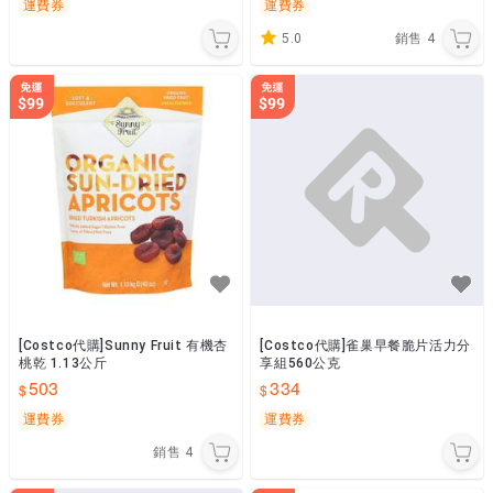
運費券
運費券
5.0
銷售
4
[Costco代購]Sunny Fruit 有機杏
[Costco代購]雀巢早餐脆片活力分
桃乾 1.13公斤
享組560公克
503
334
運費券
運費券
銷售
4