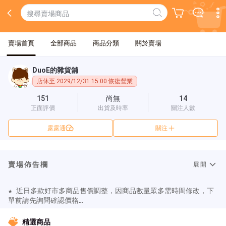
賣場首頁
全部商品
商品分類
關於賣場
DuoE的雜貨舖
店休至 2029/12/31 15:00 恢復營業
151
尚無
14
正面評價
出貨及時率
關注人數
露露通
關注
賣場佈告欄
展開
★ 近日多款好市多商品售價調整，因商品數量眾多需時間修改，下
單前請先詢問確認價格

★ 好市多商品代購價格皆依好市多公告售價浮動調整，如遇商品調
精選商品