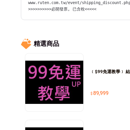
www.ruten.com.tw/event/shipping_discount.php
>>>>>>>>>>必開發票, 已含稅<<<<<

光世代電子有限公司, 統編：53557028

如要報帳，訂單內留[統編]

滿500元免運！無低消！無低消！

電子發票可存載具,留言[手機條碼]

1. 下標後備貨３－４天，約６－８天送抵門市

精選商品
   訂單量多等假期節日以外會晚些，謝謝您的諒解

2. 請盡量選7-11發貨時間會快很多

3. 無店面，無面交

4. (X個一拍)=下標數量１，會出X個

﹝$99免運教學﹞
89,999