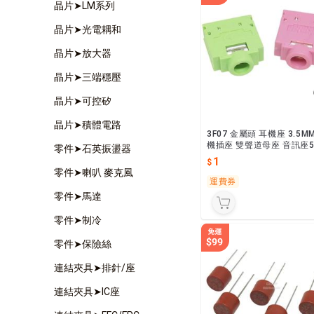
晶片➤LM系列
晶片➤光電耦和
晶片➤放大器
晶片➤三端穩壓
晶片➤可控矽
晶片➤積體電路
3F07 金屬頭 耳機座 3.5M
機插座 雙聲道母座 音訊座
零件➤石英振盪器
粉綠黑
1
零件➤喇叭 麥克風
運費券
零件➤馬達
零件➤制冷
零件➤保險絲
連結夾具➤排針/座
連結夾具➤IC座