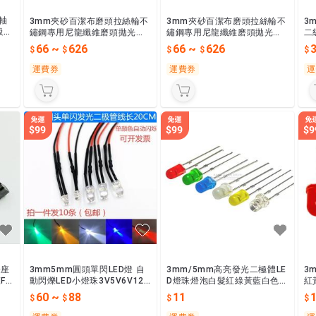
輪軸
3mm夾砂百潔布磨頭拉絲輪不
3mm夾砂百潔布磨頭拉絲輪不
3
級件
鏽鋼專用尼龍纖維磨頭拋光輪
鏽鋼專用尼龍纖維磨頭拋光輪
二
夾砂
夾砂
珠
66
~
626
66
~
626
運費券
運費券
運
燈座
3mm5mm圓頭單閃LED燈 自
3mm/5mm高亮發光二極體LE
3
F3
動閃爍LED小燈珠3V5V6V12V
D燈珠燈泡白髮紅綠黃藍白色直
紅
24V指示燈
插實驗燈泡
體 
60
~
88
11