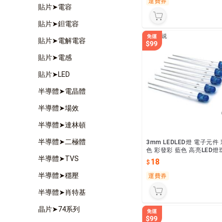
運費券
貼片➤電容
貼片➤鉭電容
貼片➤電解電容
貼片➤電感
貼片➤LED
半導體➤電晶體
半導體➤場效
半導體➤達林頓
半導體➤二極體
3mm LEDLED燈 電子元件
色 彩發彩 藍色 高亮LE
半導體➤TVS
18
半導體➤穩壓
運費券
半導體➤肖特基
晶片➤74系列