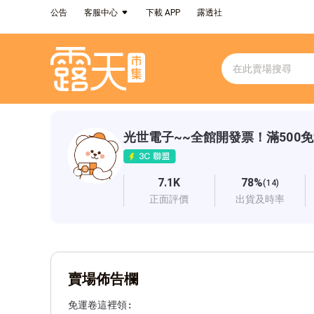
公告
客服中心
下載 APP
露透社
光世電子~~全館開發票！滿500
7.1K
78%
(14)
正面評價
出貨及時率
賣場佈告欄
免運卷這裡領:
