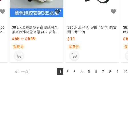
00
385水泵長壽型耐高溫隔膜泵
385水泵 茶具 矽膠固定套 防震
3
 25
抽水機小微型水泵功夫茶澆花
圈 1元一個
m
抽水配件
輪
55
~
549
11
運費券
運費券
運
上一頁
1
2
3
4
5
6
7
8
9
10