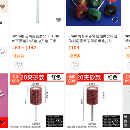
0
3mm柄活柄百葉磨頭 8-13m
3mm柄百潔布電磨頭拋光輪迷
3
m百葉輪砂紙輪拋光輪 工業用
你刷尼龍磨頭帶柄纖維拉絲磨
槽
砂紙輪
頭
鎢
60
~
142
109
運費券
運費券
運