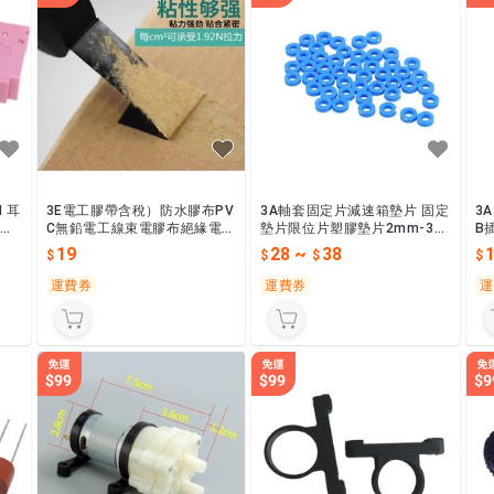
M 耳
3E電工膠帶含稅）防水膠布PV
3A軸套固定片減速箱墊片 固定
3
5腳
C無鉛電工線束電膠布絕緣電線
墊片限位片塑膠墊片2mm-3m
B
20捲
m
色
19
28
~
38
運費券
運費券
運