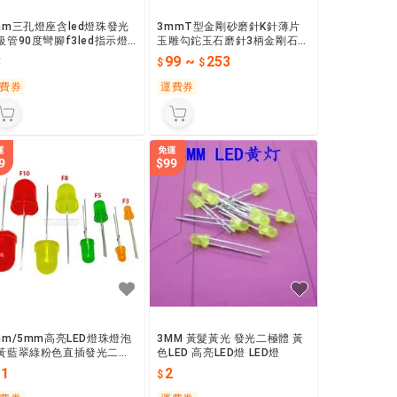
mm三孔燈座含led燈珠發光
3mmT型金剛砂磨針K針薄片
級管90度彎腳f3led指示燈
玉雕勾鉈玉石磨針3柄金剛石磨
pcb固定座
頭
3
99
~
253
費券
運費券
mm/5mm高亮LED燈珠燈泡
3MM 黃髮黃光 發光二極體 黃
黃藍翠綠粉色直插發光二極
色LED 高亮LED燈 LED燈
F3F5F8F10
11
2