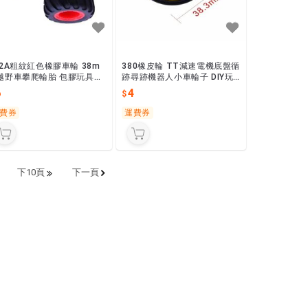
82A粗紋紅色橡膠車輪 38m
380橡皮輪 TT減速電機底盤循
越野車攀爬輪胎 包膠玩具車
跡尋跡機器人小車輪子 DIY玩
 耐用型
具製作
6
4
費券
運費券
下10頁
下一頁