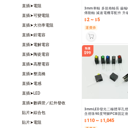
直插➤電阻
3mm車軸 多規格軸長 齒
傳動軸 減速電機零配件 升
直插➤可變電阻
車軸
2
~
5
直插➤大功率電阻
運費券
直插➤鉭電容
直插➤電解電容
直插➤陶瓷電容
直插➤高壓電容
直插➤整流橋
直插➤電感
直插➤LED
直插➤數碼管／紅外發收
3mmLED發光二極體單孔
貼片➤綜合包
含燈珠90度彎腳PCB固定座
指示燈紅綠
110
~
1,045
貼片➤電阻