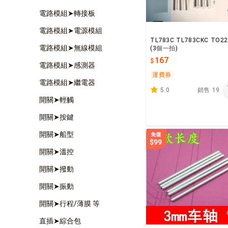
電路模組➤轉接板
電路模組➤電源模組
TL783C TL783CKC TO22
電路模組➤無線模組
(3個一拍)
167
電路模組➤感測器
運費券
電路模組➤繼電器
5.0
銷售
19
開關➤輕觸
開關➤按鍵
開關➤船型
開關➤溫控
開關➤撥動
開關➤振動
開關➤行程/薄膜 等
直插➤綜合包