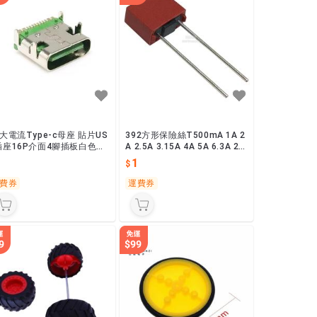
A大電流Type-c母座 貼片US
392方形保險絲T500mA 1A 2
插座16P介面4腳插板白色橙
A 2.5A 3.15A 4A 5A 6.3A 25
藍色綠色
0V電源保險
1
1
費券
運費券