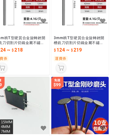
mm柄T型硬質合金旋轉銼開
3mm柄T型硬質合金旋轉銼開
銑刀切割片切鐵金屬不鏽鋼
槽銑刀切割片切鐵金屬不鏽鋼
鋼磨頭
鎢鋼磨頭
124
~
218
124
~
219
費券
運費券