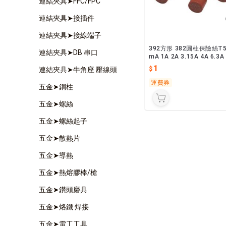
連結夾具➤FFC/FPC
連結夾具➤接插件
連結夾具➤接線端子
392方形 382圓柱保險絲T5
連結夾具➤DB 串口
mA 1A 2A 3.15A 4A 6.3A
0V電源保險
1
連結夾具➤牛角座 壓線頭
運費券
五金➤銅柱
五金➤螺絲
五金➤螺絲起子
五金➤散熱片
五金➤導熱
五金➤熱熔膠棒/槍
五金➤鑽頭磨具
五金➤烙鐵 焊接
五金➤電工工具