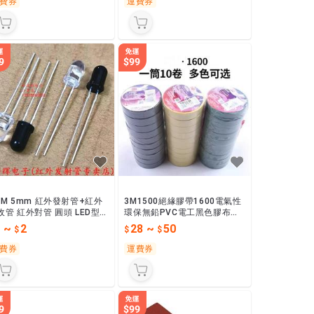
費券
運費券
MM 5mm 紅外發射管+紅外
3M1500絕緣膠帶1600電氣性
收管 紅外對管 圓頭 LED型 9
環保無鉛PVC電工黑色膠布電
0nm 直徑
線維修防水
1
~
2
28
~
50
費券
運費券