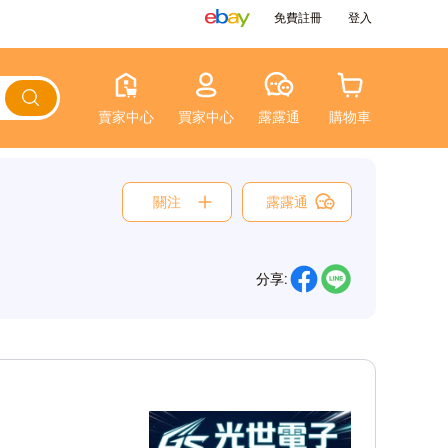
免費註冊
登入
賣家中心
買家中心
露露通
購物車
關注
露露通
分享: