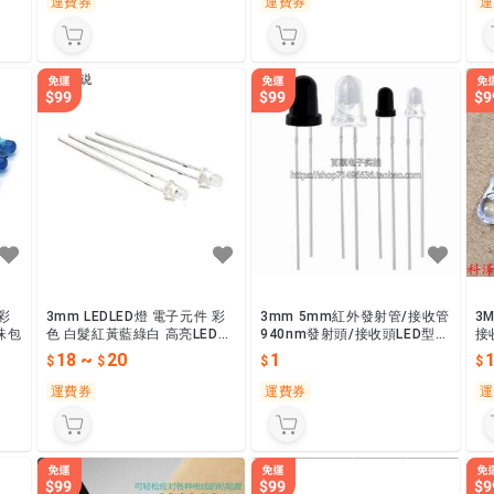
運費券
運費券
運
 彩
3mm LEDLED燈 電子元件 彩
3mm 5mm紅外發射管/接收管
3
D燈珠包
色 白髮紅黃藍綠白 高亮LED燈
940nm發射頭/接收頭LED型圓
接
珠包
頭對管
4
18
~
20
1
運費券
運費券
運