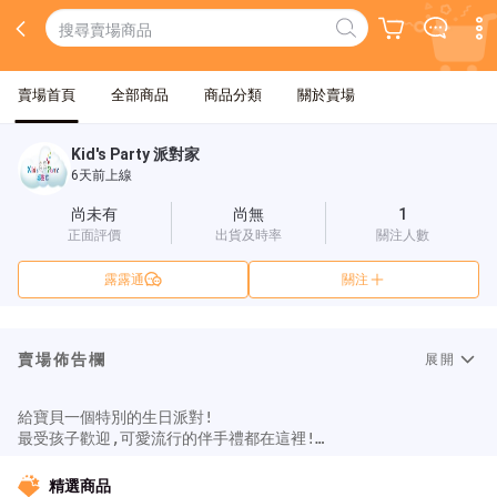
賣場首頁
全部商品
商品分類
關於賣場
Kid's Party 派對家
6天前上線
尚未有
尚無
1
正面評價
出貨及時率
關注人數
露露通
關注
賣場佈告欄
展開
給寶貝一個特別的生日派對!

最受孩子歡迎,可愛流行的伴手禮都在這裡!

訂作生日就找派對家  

精選商品