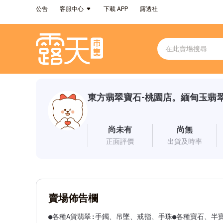
公告
客服中心
下載 APP
露透社
東方翡翠寶石-桃園店。緬甸玉翡
尚未有
尚無
正面評價
出貨及時率
賣場佈告欄
●各種A貨翡翠:手鐲、吊墜、戒指、手珠●各種寶石、半