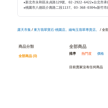
★新北市永和區永貞路129號。02-2922-6422★台北市承德
★桃園市八德區介壽路二段1137。03-368-0304★新竹市經
露天市集
/
東方翡翠寶石-桃園店。緬甸玉翡翠專賣店。
/
全
全部商品
商品分類
排序
熱門度
價格
全部商品 (0)
目前賣家沒有任何商品