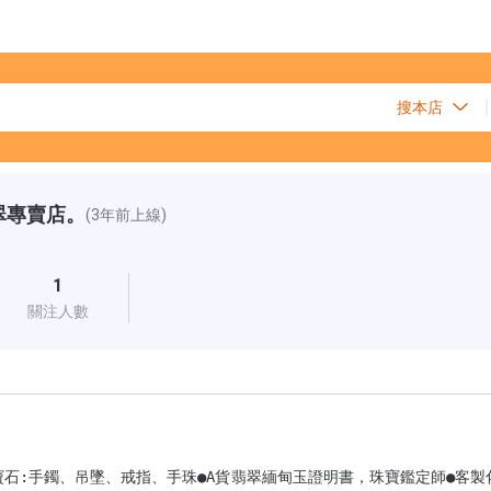
翠專賣店。
(3年前上線)
1
關注人數
寶石:手鐲、吊墜、戒指、手珠●A貨翡翠緬甸玉證明書，珠寶鑑定師●客製