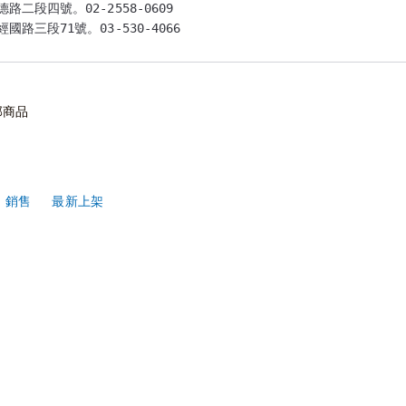
路二段四號。02-2558-0609

國路三段71號。03-530-4066

部商品
銷售
最新上架