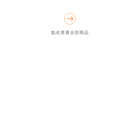
諾”商店的資格。我們承諾不會出售任何假冒產品!請放心選購!

點此查看全部商品