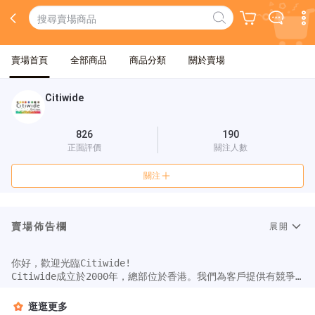
賣場首頁
全部商品
商品分類
關於賣場
Citiwide
826
190
正面評價
關注人數
關注
賣場佈告欄
展開
你好，歡迎光臨Citiwide!

Citiwide成立於2000年，總部位於香港。我們為客戶提供有競爭
力的價格與服務。

自2016年以來，Citiwide已獲得香港知識產權署的“正版正貨承
逛逛更多