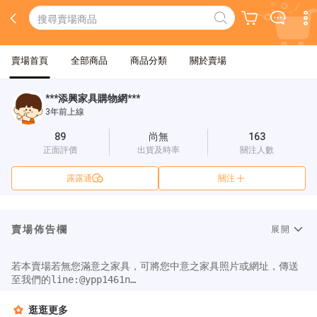
賣場首頁
全部商品
商品分類
關於賣場
***添興家具購物網***
3年前上線
89
尚無
163
正面評價
出貨及時率
關注人數
露露通
關注
賣場佈告欄
展開
若本賣場若無您滿意之家具，可將您中意之家具照片或網址，傳送
至我們的line:@ypp1461n

我們會儘速與您連絡及報價。讓我們買家買到物超所值的家具，讓
您用最低的價格來佈置您溫馨的家。若有任何商品疑問請來電或來
逛逛更多