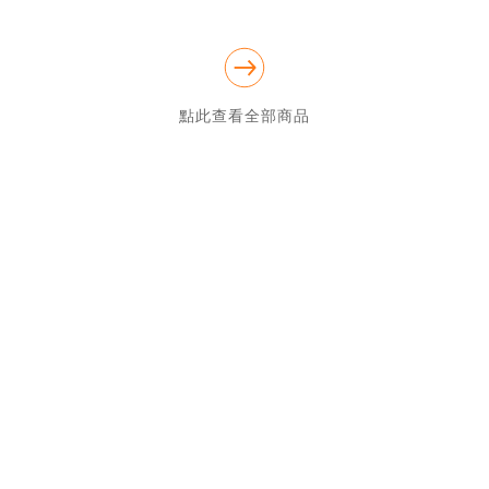
訊詢問~

中和店官方LINE : @ypp1461n 

中和店電話 : 02-2249-6093 

中和店地址 : 新北市中和區中山路二段75號 

中和店fb : 添興家具 

官網有更多商品可以看
點此查看全部商品
唷!https://tanxin1979.com/index.php
