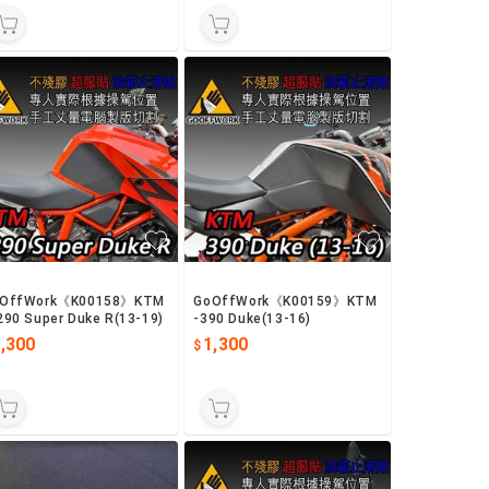
OffWork《K00158》KTM
GoOffWork《K00159》KTM
290 Super Duke R(13-19)
-390 Duke(13-16)
,300
1,300