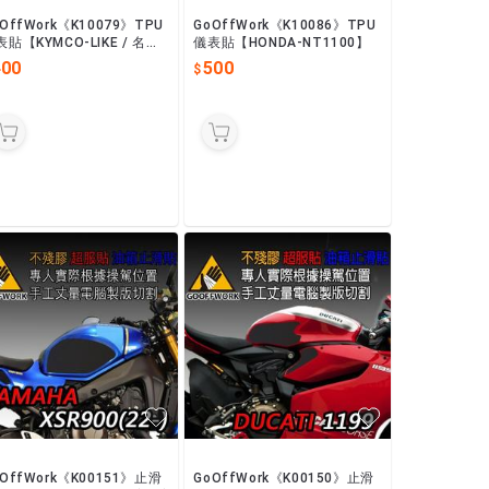
OffWork《K10079》TPU
GoOffWork《K10086》TPU
貼【KYMCO-LIKE / 名流
儀表貼【HONDA-NT1100】
數位)】
400
500
oOffWork《K00151》止滑
GoOffWork《K00150》止滑