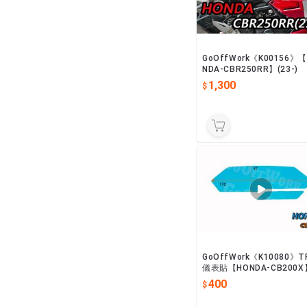
GoOffWork《K00156》
NDA-CBR250RR】(23-)
1,300
GoOffWork《K10080》T
儀表貼【HONDA-CB200X
400