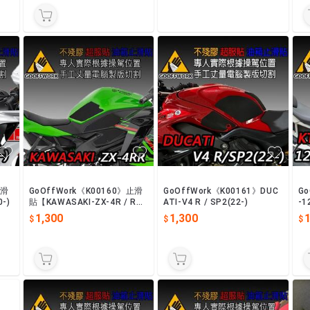
止滑
GoOffWork《K00160》止滑
GoOffWork《K00161》DUC
Go
-)
貼【KAWASAKI-ZX-4R / R
ATI-V4 R / SP2(22-)
-1
R】(24-)
1,300
1,300
1