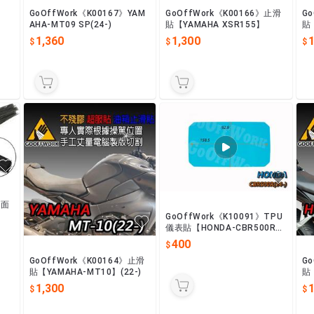
GoOffWork《K00167》YAM
GoOffWork《K00166》止滑
G
AHA-MT09 SP(24-)
貼【YAMAHA XSR155】
貼【
1-
1,360
1,300
1
三面
GoOffWork《K10091》TPU
儀表貼【HONDA-CBR500R】
(24-)
400
GoOffWork《K00164》止滑
G
貼【YAMAHA-MT10】(22-)
貼
-)
1,300
1