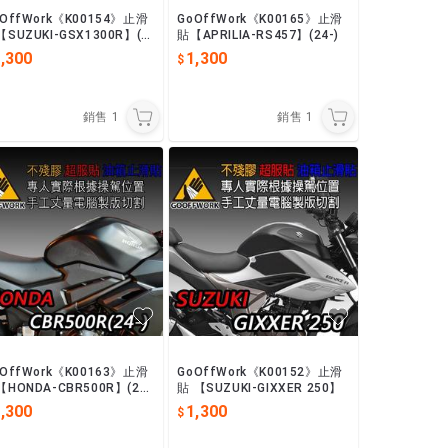
oOffWork《K00154》止滑
GoOffWork《K00165》止滑
SUZUKI-GSX1300R】(2
貼【APRILIA-RS457】(24-)
)
,300
1,300
銷售
1
銷售
1
oOffWork《K00163》止滑
GoOffWork《K00152》止滑
【HONDA-CBR500R】(24
貼 【SUZUKI-GIXXER 250】
,300
1,300