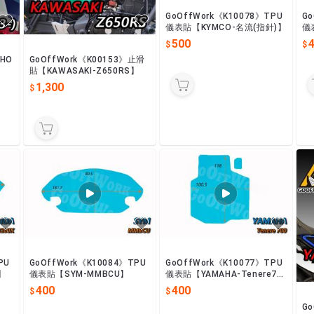
GoOffWork《K10078》TPU
Go
儀表貼【KYMCO-名流(指針)】
儀表
(
500
【HO
GoOffWork《K00153》止滑
貼【KAWASAKI-Z650RS】
1,300
PU
GoOffWork《K10084》TPU
GoOffWork《K10077》TPU
】
儀表貼【SYM-MMBCU】
儀表貼【YAMAHA-Tenere70
0】
400
400
G