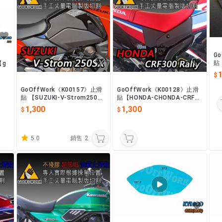
G
貼
【g
1
GoOffWork《K00157》止滑
GoOffWork《K00128》止滑
貼 【SUZUKI-V-Strom250S
貼【HONDA-CHONDA-CRF30
X】
0 Rally】
1,300
1,300
5.0
銷售
2