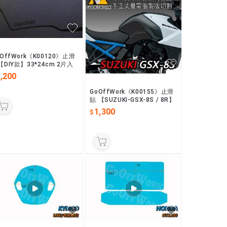
oOffWork《K00120》止滑
【DIY款】33*24cm 2片入
,200
GoOffWork《K00155》止滑
貼 【SUZUKI-GSX-8S / 8R】
1,300