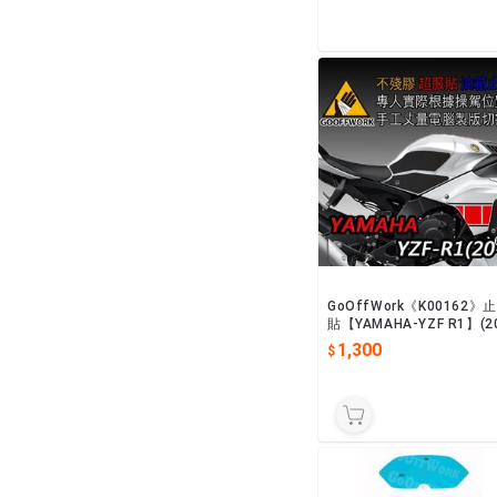
GoOffWork《K00162》
貼【YAMAHA-YZF R1】(20
1,300