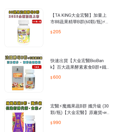
大金宏醫始終秉持其品牌宗旨苦心孤詣於台灣健康保健產業，

即「以宏大醫療體系之預防醫學推廣」。

品項研發、品質挑選把關、產程及產能到爾後之銷售及售後服務皆
【TA KING大金宏醫】加量上
市88蔬果精華B群(60顆/瓶)⚡️
公司貨☑️滿999免運
205
快速出貨【大金宏醫BioBan
k】百大蔬果酵素素食B群+鐵
3盒組 原廠公司貨
600
宏醫⚡魔孅果蔬B群 孅升級 (30
顆/瓶)【大金宏醫】原廠貨📣
隨貨附發票
990