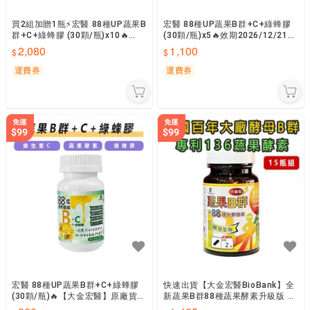
買2組加贈1瓶⚡宏醫 88種UP蔬果B
宏醫 88種UP蔬果B群+C+綠蜂膠
群+C+綠蜂膠 (30顆/瓶)x10🔥
(30顆/瓶)x5🔥效期2026/12/21🔥
【大金宏醫】原廠貨📣隨貨附發票
【大金宏醫】原廠貨📣隨貨附發票
2,080
1,100
運費券
運費券
宏醫 88種UP蔬果B群+C+綠蜂膠
快速出貨【大金宏醫BioBank】全
(30顆/瓶)🔥【大金宏醫】原廠貨📣
新蔬果B群88種蔬果酵素升級版 15
隨貨附發票
瓶組 原廠公司貨