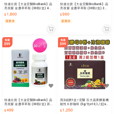
快速出貨【大金宏醫BioBank】晶
快速出貨【大金宏醫BioBank】晶
亮視窗 金盞草萃取 (30顆/盒) 4入
亮視窗 金盞草萃取 (30顆/盒) 2入
組 原廠公司貨
組 原廠公司貨
1,800
960
運費券
運費券
快速出貨【大金宏醫BioBank】晶
買2組贈1盒⚡宏醫 百大蔬果酵素機
亮視窗 金盞草萃取 (30顆/盒) 原廠
能性Ｂ群咖啡 (5g/包x10入/盒)x5
公司貨
入🔥【大金宏醫】原廠貨📣隨貨附
499
1,250
發票