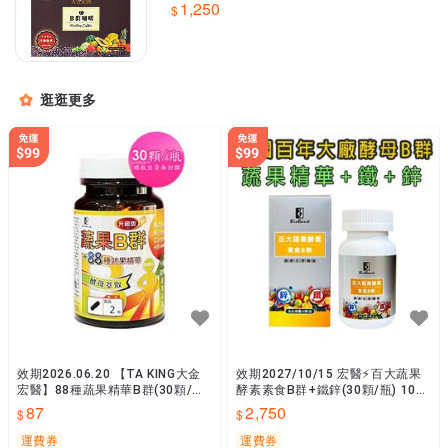
1,250
廠貨📣隨貨附發票
逛逛更多
效期2026.06.20 【TA KING大金
效期2027/10/15 宏醫⚡百大蔬果
宏醫】88種蔬果精華B群(30顆/瓶)
酵素素食B群+鐵鋅(30顆/瓶) 10入
⚡️公司貨☑️滿999免運
組【大金宏醫】原廠貨📣隨貨附發
87
2,750
票
運費券
運費券