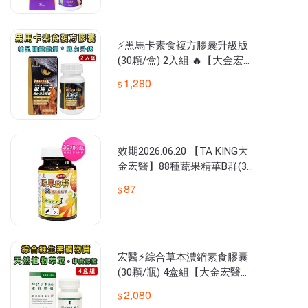
⚡黑馬卡素食複方膠囊升級版
(30顆/盒) 2入組 🔥【大金宏
醫】原廠貨📣隨貨附發票
1,280
效期2026.06.20 【TA KING大
金宏醫】88種蔬果精華B群(30
顆/瓶)⚡️公司貨☑️滿999免運
87
宏醫⚡綜合草本濃縮素食膠囊
(30顆/瓶) 4盒組【大金宏醫】
原廠貨📣隨貨附發票
2,080