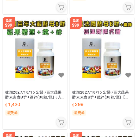
效期2027/10/15 宏醫⚡百大蔬果
效期2027/10/15 宏醫⚡百大蔬果
酵素素食B群+鐵鋅(30顆/瓶) 5入
酵素素食B群+鐵鋅(30顆/瓶)【大
組【大金宏醫】原廠貨📣隨貨附發
金宏醫】原廠貨📣隨貨附發票
1,420
299
票
運費券
運費券