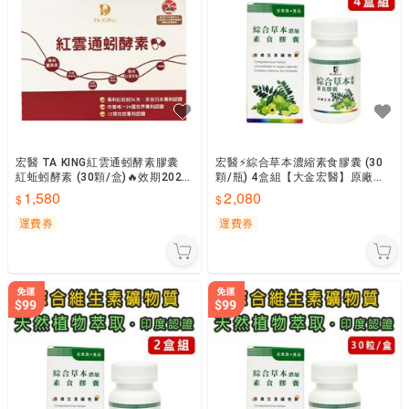
宏醫 TA KING紅雲通蚓酵素膠囊
宏醫⚡綜合草本濃縮素食膠囊 (30
紅蚯蚓酵素 (30顆/盒)🔥效期202
顆/瓶) 4盒組【大金宏醫】原廠貨
7/02/21🔥【大金宏醫】📣隨貨附
📣隨貨附發票
1,580
2,080
發
運費券
運費券