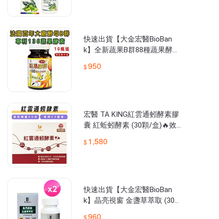
快速出貨【大金宏醫BioBan
k】全新蔬果B群88種蔬果酵素
升級版 10瓶組 原廠公司貨
950
宏醫 TA KING紅雲通蚓酵素膠
囊 紅蚯蚓酵素 (30顆/盒)🔥效
期2027/02/21🔥【大金宏醫】
1,580
📣隨貨附發
快速出貨【大金宏醫BioBan
k】晶亮視窗 金盞草萃取 (30
顆/盒) 2入組 原廠公司貨
960