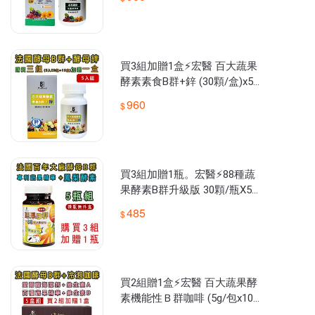
買3組加贈1盒⚡宏醫 百大蔬果
酵素素食B群+鋅 (30顆/盒)x5
入🔥【大金宏醫】原廠貨📣隨
960
貨附發票
買3組加贈1瓶。宏醫⚡88種蔬
果酵素B群升級版 30顆/瓶X5
入 公司貨
485
買2組贈1盒⚡宏醫 百大蔬果酵
素機能性Ｂ群咖啡 (5g/包x10
入/盒)x5入🔥【大金宏醫】原