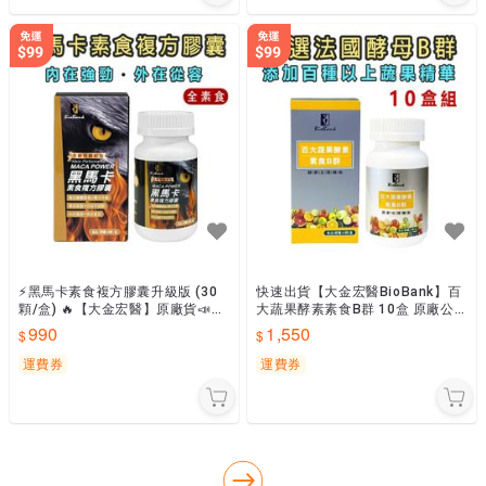
⚡黑馬卡素食複方膠囊升級版 (30
快速出貨【大金宏醫BioBank】百
顆/盒) 🔥【大金宏醫】原廠貨📣隨
大蔬果酵素素食B群 10盒 原廠公
貨附發票
司貨
990
1,550
運費券
運費券