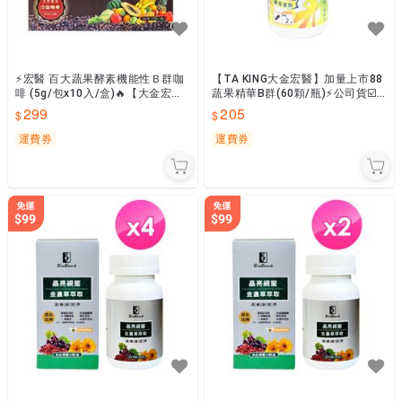
⚡宏醫 百大蔬果酵素機能性Ｂ群咖
【TA KING大金宏醫】加量上市88
啡 (5g/包x10入/盒)🔥【大金宏
蔬果精華B群(60顆/瓶)⚡️公司貨☑️
醫】原廠貨📣隨貨附發票
滿999免運
299
205
運費券
運費券