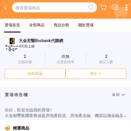
賣場首頁
全部商品
商品分類
關於賣場
大金宏醫Biobank代購網
4天前上線
2
尚無
2
正面評價
出貨及時率
關注人數
露露通
關注
賣場佈告欄
展開
你好，歡迎光臨我的賣場!

大金御璽集團業務涵蓋房地產租賃、房地產金融、機器設備金融及
生技生醫技術。

其中台灣大金宏醫品牌創立自1995年，逾25年的歷史中，

精選商品