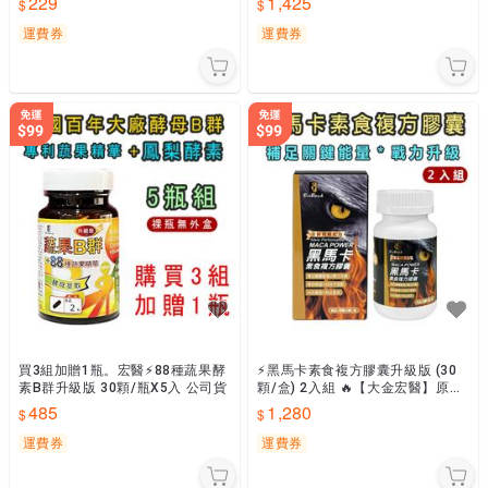
229
1,425
運費券
運費券
買3組加贈1瓶。宏醫⚡88種蔬果酵
⚡黑馬卡素食複方膠囊升級版 (30
素B群升級版 30顆/瓶X5入 公司貨
顆/盒) 2入組 🔥【大金宏醫】原廠
貨📣隨貨附發票
485
1,280
運費券
運費券