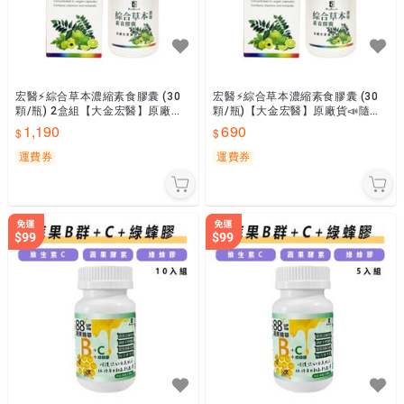
宏醫⚡綜合草本濃縮素食膠囊 (30
宏醫⚡綜合草本濃縮素食膠囊 (30
顆/瓶) 2盒組【大金宏醫】原廠貨
顆/瓶)【大金宏醫】原廠貨📣隨貨
📣隨貨附發票
附發票
1,190
690
運費券
運費券