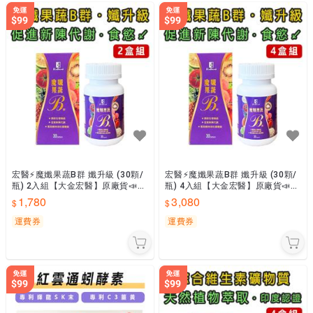
宏醫⚡魔孅果蔬B群 孅升級 (30顆/
宏醫⚡魔孅果蔬B群 孅升級 (30顆/
瓶) 2入組【大金宏醫】原廠貨📣隨
瓶) 4入組【大金宏醫】原廠貨📣隨
貨附發票
貨附發票
1,780
3,080
運費券
運費券