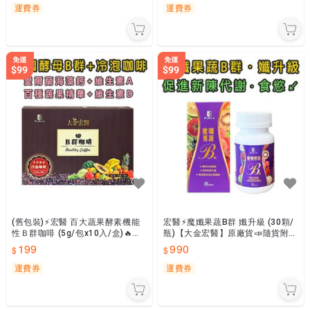
運費券
運費券
(舊包裝)⚡宏醫 百大蔬果酵素機能
宏醫⚡魔孅果蔬B群 孅升級 (30顆/
性Ｂ群咖啡 (5g/包x10入/盒)🔥
瓶)【大金宏醫】原廠貨📣隨貨附發
【大金宏醫】原廠貨📣隨貨附發票
票
199
990
運費券
運費券