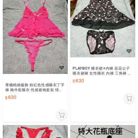
PLAYBOY 睡衣裙+內褲 花花公子
睡衣裙褲 女性睡衣 內褲 三角褲 蝴
蝶結兩件套睡衣 性感睡裙袍套裝
630
睡衣褲 精品
專櫃精緻服飾 粉紅色性感睡衣丁字
褲 兩件套睡衣 性感裙袍套裝 情趣
內衣 服飾搭配 若隱若現
630