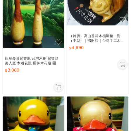
（特價）高山香樟木福氣豬一對
（中型）｜招財豬｜台灣手工木雕
豬｜助運 玄關 財位擺飾｜豬事如
4,990
意｜發財豬 開運｜雕刻工藝品｜
龍柏長形聚寶瓶 台灣木雕 聚寶盆
美人瓶 木雕花瓶 擺飾木花瓶 開運
招財 居家辦公室 財位擺件 長形聞
3,000
香瓶 觀音淨水瓶