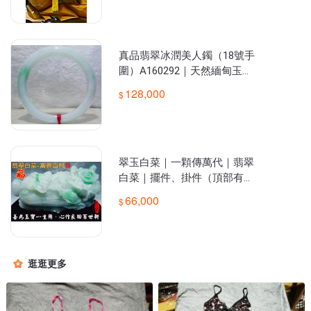
真品翡翠冰潤美人鐲（18號手
圍）A160292｜天然緬甸玉真
品翡翠A貨手鐲18號大眾圍，
128,000
適合一般女性。
翠玉白菜｜一顆傳萬代｜翡翠
白菜｜擺件、掛件（頂部有穿
孔，可懸掛）送禮佳品｜附木
66,000
座（圖7）
逛逛更多