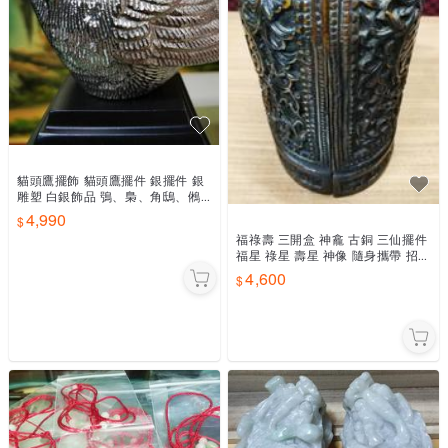
貓頭鷹擺飾 貓頭鷹擺件 銀擺件 銀
雕塑 白銀飾品 鴞、梟、角鴟、鵂
鶹、鴟鵂、梟鳥 夜貓子 辦公室吉
4,990
祥物 勵志 謀略 雄心
福祿壽 三開盒 神龕 古銅 三仙擺件
福星 祿星 壽星 神像 隨身攜帶 招財
納福 三星報喜 福仙、祿仙、壽
4,600
仙、祝壽禮品