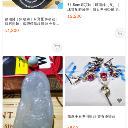
61.5cm銀項鏈｜銀項鍊（長）｜
珠寶配飾吊鏈｜寶石專用掛鏈 男女
皆可配戴 純銀項鍊
2,200
銀項鏈｜銀項鍊｜珠寶配飾吊鏈｜
寶石掛鍊｜國際標準銀項鏈 全長約
51.5cm
1,800
翡翠玉石專用墜頭 寶石掛墜頭
500