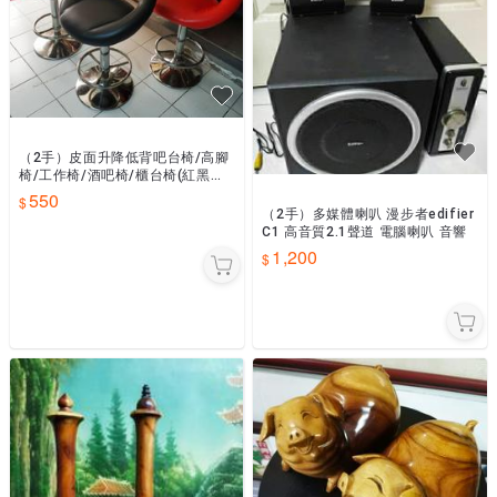
（2手）皮面升降低背吧台椅/高腳
椅/工作椅/酒吧椅/櫃台椅(紅黑二
種顏色)54x49x80-101cm
550
（2手）多媒體喇叭 漫步者edifier
C1 高音質2.1聲道 電腦喇叭 音響
1,200