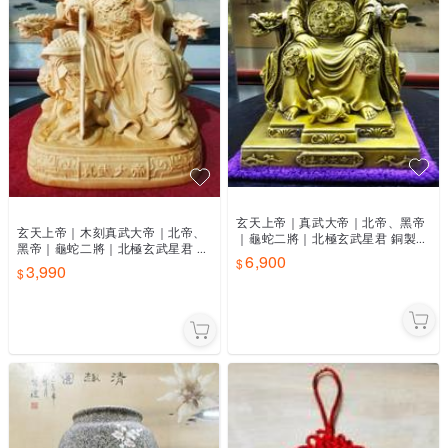
玄天上帝｜真武大帝｜北帝、黑帝
玄天上帝｜木刻真武大帝｜北帝、
｜龜蛇二將｜北極玄武星君 銅製品
黑帝｜龜蛇二將｜北極玄武星君 武
武當山 祖師爺銅像
6,900
當山 祖師爺 宗教 道教 禮盒
3,990