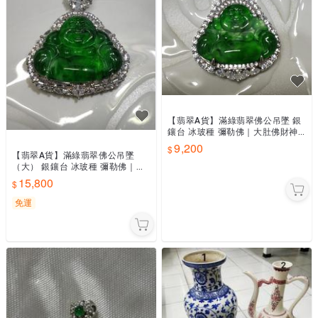
【翡翠A貨】滿綠翡翠佛公吊墜 銀
鑲台 冰玻種 彌勒佛｜大肚佛財神
玉佛 笑佛 福氣佛
9,200
【翡翠A貨】滿綠翡翠佛公吊墜
（大） 銀鑲台 冰玻種 彌勒佛｜大
肚佛財神 玉佛 笑佛 福氣佛
15,800
免運