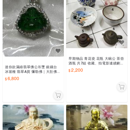
早期物品 青花瓷 花瓶 大碗公 茶壺
酒瓶 共7組 收藏、拍電影連續劇、
迷你款滿綠翡翠佛公吊墜 銀鑲台
舞台劇皆可
2,200
冰玻種 翡翠A貨 彌勒佛｜大肚佛財
神 玉佛 笑佛 福氣佛
6,800