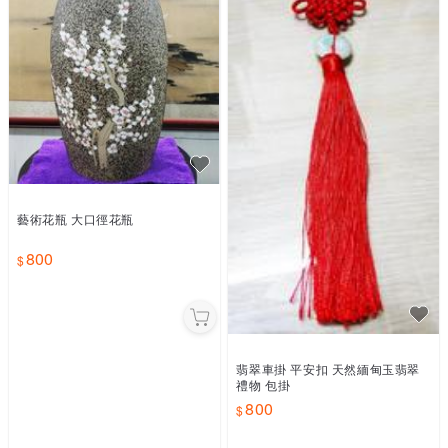
藝術花瓶 大口徑花瓶
800
翡翠車掛 平安扣 天然緬甸玉翡翠
禮物 包掛
800