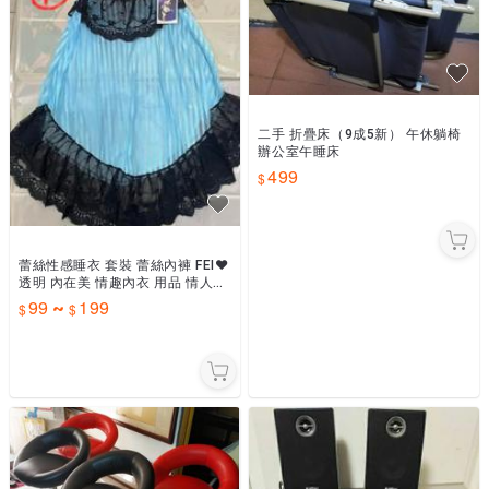
二手 折疊床（9成5新） 午休躺椅
辦公室午睡床
499
蕾絲性感睡衣 套裝 蕾絲內褲 FEI❤
透明 內在美 情趣內衣 用品 情人節
禮物 伴侶 情侶 夫妻情趣 祕境 法式
99
199
~
衣飾