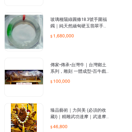
雕細琢
玻璃種陽綠圓條18.3號手圍福
鐲｜純天然緬甸硬玉翡翠手鐲
A貨｜帝王綠（附國際認可實
1,680,000
驗室寶石鑒定書）棍鐲｜老坑
翡翠 663
傳家•傳承•台灣牛｜台灣鄉土
系列，雕刻 一體成型•百牛戲
水｜群牛戲水｜全家福｜台灣
100,000
手工木雕
臻品藝術｜力與美 (必須的收
藏I)｜精雕武功達摩｜武達摩
｜送好禮：1.河馬骨佛珠2.黃
46,800
金樟原木超厚底座