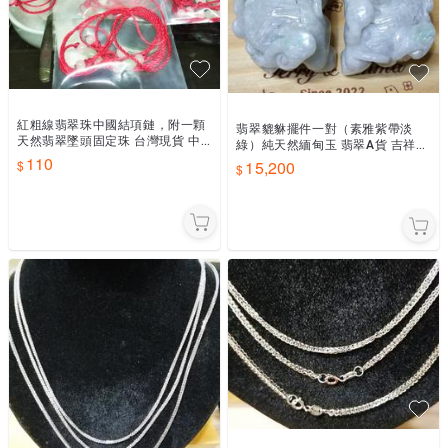
紅粗線翡翠珠中國結項鏈，附一顆
翡翠貔貅擺件一對（素雅紫帶淡
天然翡翠墜頭固定珠 台灣現貨 中
綠）純天然緬甸玉 翡翠A貨 吉祥物
國繩項鍊 中國結手繩 半成品編織
110
招財風水擺件 台灣雕刻 翡翠玉石
15,200
手繩 手工編織手繩