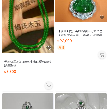
【翡翠A貨】滿綠翡翠佛公大吊墜
（附台灣鑑定書） 銀鑲台 冰玻種
彌勒佛｜大肚佛財神 玉佛 笑佛 福
22,000
氣佛 天然冰玻種翡翠
免運
天然翡翠A貨 3mm小米珠滿綠項鍊
翡翠珠鍊
8,800