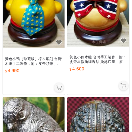
黃色小鴨木雕 台灣手工製作，附：
黃色小鴨（珍藏版）樟木雕刻 台灣
皮帶星條旗蝴蝶結 旋轉底座。原木
木雕手工製作，附：皮帶領帶、旋
樟木雕刻鴨 yellow duck
4,600
轉底座、木製收藏盒
4,990