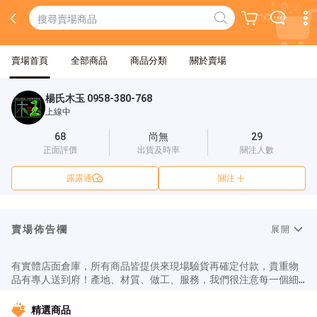
賣場首頁
全部商品
商品分類
關於賣場
楊氏木玉 0958-380-768
上線中
68
尚無
29
正面評價
出貨及時率
關注人數
露露通
關注
賣場佈告欄
展開
有實體店面倉庫，所有商品皆提供來現場驗貨再確定付款，貴重物
品有專人送到府！產地、材質、做工、服務，我們很注意每一個細
節。誠信經營。您我權益都在【關於我】請閱讀！本賣場手工藝品
栩栩如生獨一無二，木紋木香挑戰視覺與嗅覺，陶冶性情，保值升
精選商品