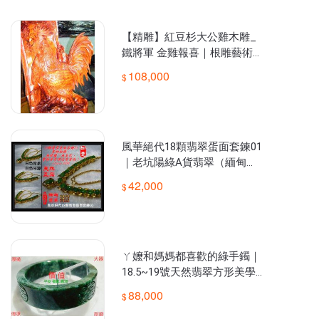
值有價值，紓解壓力、昇華品位、淨化心靈保平安！是送禮、鑑
賞、收藏、傳家的好選擇。誠信交易是本賣場唯一原則，請安心選
購。專線0958-380-768 楊氏木玉（籟 I D 玖伍玐叁玐零柒陸
【精雕】紅豆杉大公雞木雕_
鐵將軍 金雞報喜｜根雕藝術｜
大型木雕｜風水擺件，辟邪、
108,000
制蜈蚣煞、桃花煞 吉祥物
風華絕代18顆翡翠蛋面套鍊01
｜老坑陽綠A貨翡翠（緬甸
玉）｜翡翠項鍊/套鍊｜辣綠
42,000
滿色｜摩西沙老坑翡翠｜冰種
玻璃種
ㄚ嬤和媽媽都喜歡的綠手鐲｜
18.5~19號天然翡翠方形美學
工藝玉手鐲｜特製收藏/祝壽/
88,000
禮品｜獨一無二｜傳承福氣精