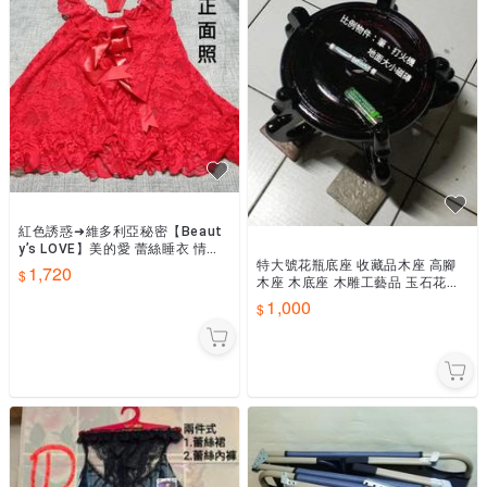
紅色誘惑⁠➜維多利亞秘密【Beaut
y’s LOVE】美的愛 蕾絲睡衣 情趣
特大號花瓶底座 收藏品木座 高腳
丁字褲 專櫃 品牌 性感睡裙 露背綁
1,720
木座 木底座 木雕工藝品 玉石花瓶
帶 角
盆景擺飾專用木座 木架 實木藝術
1,000
底座