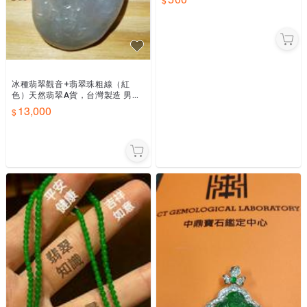
冰種翡翠觀音+翡翠珠粗線（紅
色）天然翡翠A貨，台灣製造 男戴
觀音女戴佛
13,000