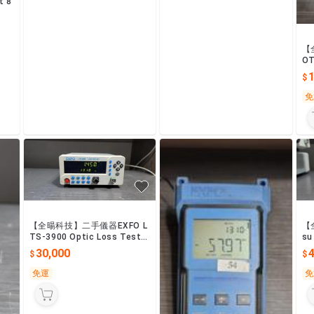
 8
【
O
免
【全暘科技】二手儀器EXFO L
【
TS-3900 Optic Loss Test S
su
et, 1310/1550nm
光
30,000
免運
免