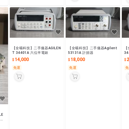
【全暘科技】二手儀器AGILEN
【全暘科技】二手儀器Agilent
【
T 34401A 六位半電錶
53131A 計頻器
3
14,000
18,000
免運
免運
免
LE
多工