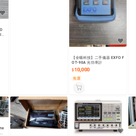
O
Uni
【全暘科技】二手儀器 EXFO F
OT-90A 光功率計
10,000
免運
ne
分析