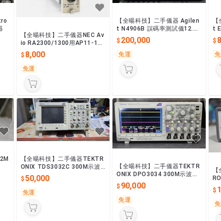
ro
【全暘科技】二手儀器 Agilen
【
器
t N4906B 誤碼率測試儀12.5G
t 
【全暘科技】二手儀器NEC Av
bps
m 
200,000
io RA2300/1300用AP11-101
模組
8,000
免運
免
免運
2M
【全暘科技】二手儀器TEKTR
【全暘科技】二手儀器TEKTR
ONIX TDS3032C 300M示波
【
ONIX DPO3034 300M示波器
器
50,000
RO
(詢價)
90,000
源
免運
免運
免