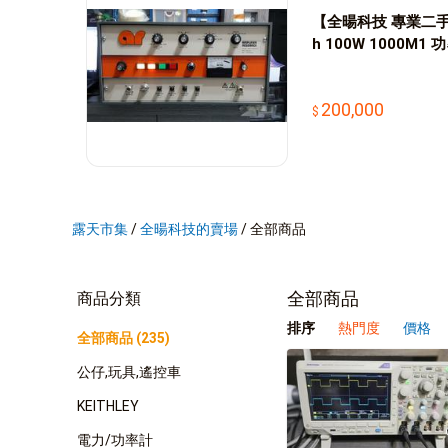
【全暘科技 專業二手儀器
h 100W 1000M1
200,000
露天市集
/
全暘科技的賣場
/
全部商品
全部商品
商品分類
排序
熱門度
價格
全部商品 (235)
公仔,玩具,遙控車
KEITHLEY
電力/功率計