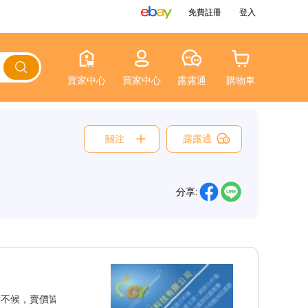
免費註冊
登入
賣家中心
買家中心
露露通
購物車
關注
露露通
分享:
不候，賣價皆為未稅價，敬請多多惠顧
