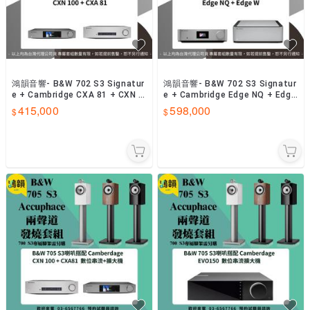
鴻韻音響- B&W 702 S3 Signatur
鴻韻音響- B&W 702 S3 Signatur
e + Cambridge CXA 81 + CXN 1
e + Cambridge Edge NQ + Edge
00 擴大機
W 擴大機
415,000
598,000