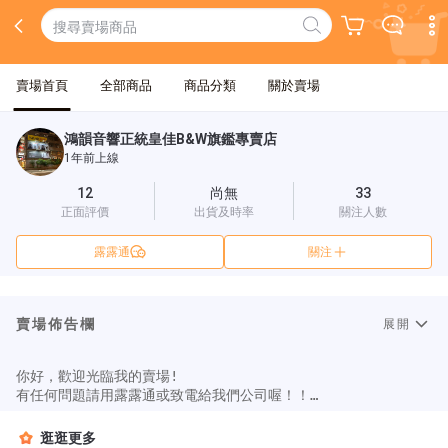
賣場首頁
全部商品
商品分類
關於賣場
鴻韻音響正統皇佳B&W旗鑑專賣店
1年前上線
12
尚無
33
正面評價
出貨及時率
關注人數
露露通
關注
賣場佈告欄
展開
你好，歡迎光臨我的賣場!

有任何問題請用露露通或致電給我們公司喔！！

請不要用問與答 感謝

還有許多商品在這!!!!!!!!

逛逛更多