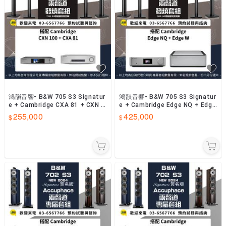
鴻韻音響- B&W 705 S3 Signatur
鴻韻音響- B&W 705 S3 Signatur
e + Cambridge CXA 81 + CXN 1
e + Cambridge Edge NQ + Edge
00 擴大機
W 擴大機
255,000
425,000