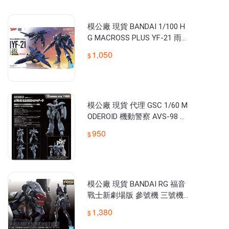
代理版及日版商品開單時間不一定相同，若下標後想轉單可於結單
前告知。

若有需要修改訂單請於露露通留言

模公廠 現貨 BANDAI 1/100 H
自2018/2/1起，業務型態轉變，倉庫與辦公室分開，取消自取服
G MACROSS PLUS YF-21 雨燕
組裝模型
1,050
模公廠 現貨 代理 GSC 1/60 M
ODEROID 機動警察 AVS-98 M
ARKII 標準型 組裝模型
950
模公廠 現貨 BANDAI RG 福音
戰士新劇場版 參號機 三號機
+ ESV盾 套組 組裝模型
1,380