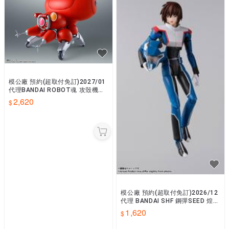
模公廠 預約(超取付免訂)2027/01
代理BANDAI ROBOT魂 攻殼機動
隊(2026) 攻殼車 塔奇克馬0810
2,620
模公廠 預約(超取付免訂)2026/12
代理 BANDAI SHF 鋼彈SEED 煌・
大和 歐普聯合首長國駕駛服0810
1,620