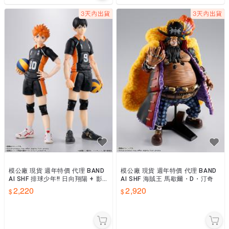
模公廠 現貨 週年特價 代理 BAND
模公廠 現貨 週年特價 代理 BAND
AI SHF 排球少年!! 日向翔陽 + 影
AI SHF 海賊王 馬歇爾・D・汀奇
山飛雄 兩款合售
2,220
2,920