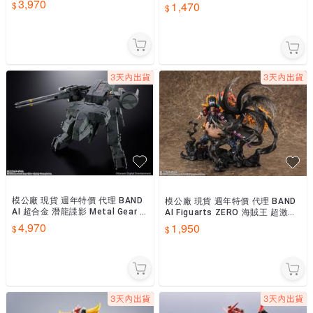
3,970
的復仇 魅使・雲度 -Classic Ver
1,470
模公廠 現貨 週年特價 代理 BAND
模公廠 現貨 週年特價 代理 BAND
AI 超合金 潛龍諜影 Metal Gear R
AI Figuarts ZERO 海賊王 超激戰
EX
馬歇爾・D・汀奇
4,970
1,950