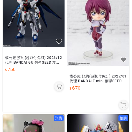
模公廠 預約(超取付免訂) 2026/12
代理 BANDAI GU 鋼彈SEED 攻擊
自由鋼彈 RENEWAL0810
750
模公廠 預約(超取付免訂) 2027/01
代理 BANDAI F mini 鋼彈SEED 露
娜瑪莉亞・霍克 0810
670
預購
預購