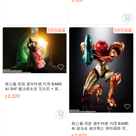
模公廠 現貨 週年特價 代理 BAND
AI SHF 魔法壞女巫 艾法芭 + 葛琳
達 兩款合售
2,220
模公廠 現貨 週年特價 代理 BAND
AI 超合金 銀河戰士 密特羅德 究極
4 穿越未知 薩姆斯・亞蘭
3,970