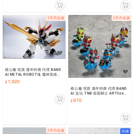
模公廠 現貨 週年特價 代理 BAND
AI METAL ROBOT魂 魔神英雄傳
龍王丸
1,920
模公廠 現貨 週年特價 代理 BAND
AI 盒玩 TNB 假面騎士 ARTlized
一中盒6入
970
預購