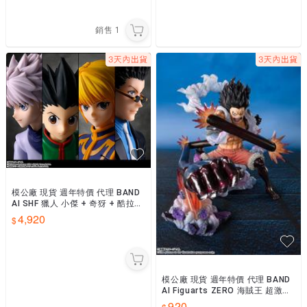
銷售
1
模公廠 現貨 週年特價 代理 BAND
AI SHF 獵人 小傑 + 奇犽 + 酷拉皮
卡 + 雷歐力 四款合售
4,920
模公廠 現貨 週年特價 代理 BAND
AI Figuarts ZERO 海賊王 超激戰
魯夫 四檔 -大蛇人- 再販
920