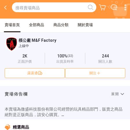
賣場首頁
全部商品
商品分類
關於賣場
模公廠 M&F Factory
上線中
2K
100%
244
(22)
正面評價
出貨及時率
關注人數
露露通
關注
賣場佈告欄
展開
本賣場為微盛科技股份有限公司經營的玩具精品部門，販賣之商品
絕對是正版商品，請安心購買。

新品消息也會在Ｆ  Ｂ更新，歡迎按讚分享。

@akiba5566

精選商品