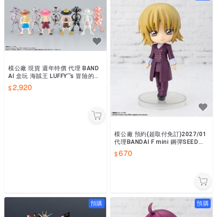
模公廠 現貨 週年特價 代理 BAND
AI 盒玩 海賊王 LUFFY''s 冒險的記
憶 [Vol.2] 一中盒10入
2,920
模公廠 預約(超取付免訂)2027/01
代理BANDAI F mini 鋼彈SEED劇
場版 卡佳里・由拉・阿斯哈0810
670
預購
預購