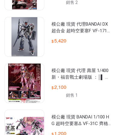
銷售 2
模公廠 現貨 代理BANDAI DX
超合金 超時空要塞F VF-171E
X 夢靨PLUS EX 重裝背包 早乙
5,420
女機 復刻
模公廠 現貨 代理 壽屋 1/400
新・福音戰士劇場版 ：│▌ 改
8號機γ
2,100
銷售 1
模公廠 現貨 BANDAI 1/100 H
G 超時空要塞Δ VF-31C 齊格
菲 米拉潔機 組裝模型
1,200