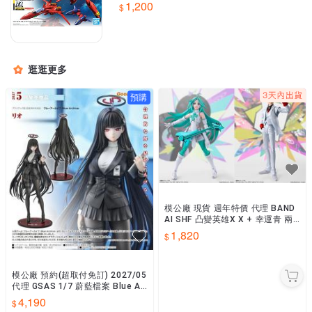
1,200
逛逛更多
預購
模公廠 現貨 週年特價 代理 BAND
AI SHF 凸變英雄X X + 幸運青 兩
款合售
1,820
模公廠 預約(超取付免訂) 2027/05
代理 GSAS 1/7 蔚藍檔案 Blue Ar
chive 莉央 0831
4,190