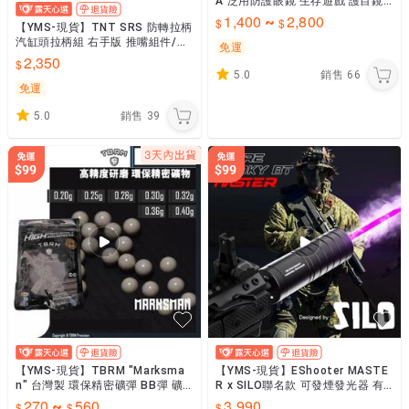
A 泛用防護眼鏡 生存遊戲 護目鏡
抗衝擊 射擊眼鏡
1,400
2,800
~
【YMS-現貨】TNT SRS 防轉拉柄
汽缸頭拉柄組 右手版 推嘴組件/解
免運
決HOP皮扭動提升精度
2,350
5.0
銷售
66
免運
5.0
銷售
39
【YMS-現貨】TBRM "Marksma
【YMS-現貨】EShooter MASTE
n" 台灣製 環保精密礦彈 BB彈 礦
R x SILO聯名款 可發煙發光器 有
彈 手拉狙/電狙/AEG/GBB/月光
測速功能 不漏油 非煙霧狼
270
560
3,990
~