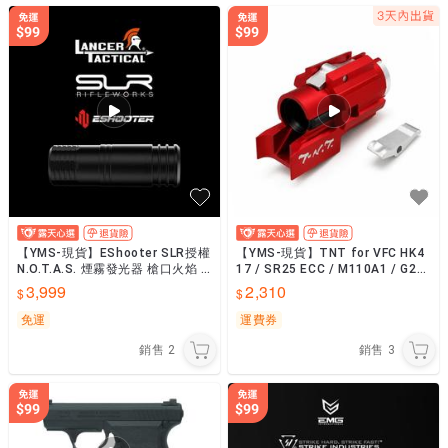
【YMS-現貨】EShooter SLR授權
【YMS-現貨】TNT for VFC HK4
N.O.T.A.S. 煙霧發光器 槍口火焰 A
17 / SR25 ECC / M110A1 / G28
PP 14mm逆牙
改良升級HOP座
3,999
2,310
免運
運費券
銷售
2
銷售
3