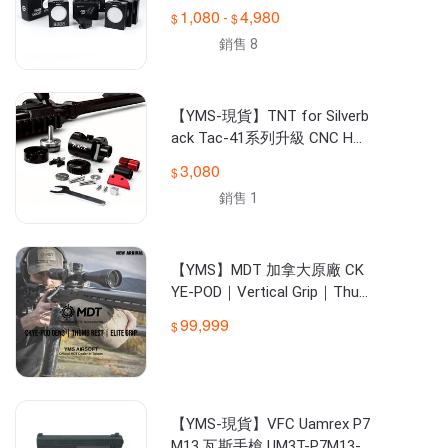
台
1,080
4,980
-
銷售 8
【YMS-現貨】TNT for Silverb
ack Tac-41系列升級 CNC HO
P座 含專用推嘴 氣密佳
3,080
銷售 1
【YMS】MDT 加拿大原廠 CK
YE-POD｜Vertical Grip｜Thu
mb Rest｜Peanut Bag｜
99,999
【YMS-現貨】VFC Uamrex P7
M13 瓦斯手槍 UM3T-P7M13-B