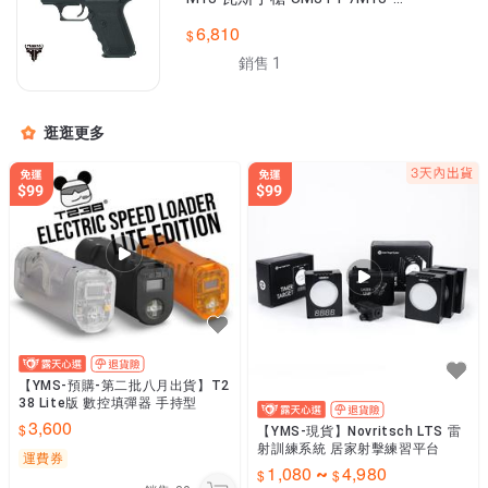
K01
6,810
銷售 1
逛逛更多
【YMS-預購-第二批八月出貨】T2
38 Lite版 數控填彈器 手持型
3,600
【YMS-現貨】Novritsch LTS 雷
射訓練系統 居家射擊練習平台
運費券
1,080
4,980
~