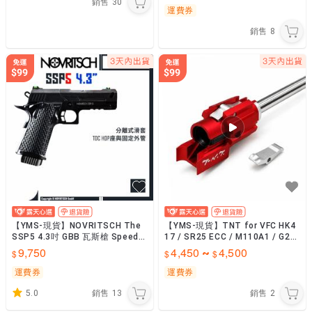
銷售
30
運費券
銷售
8
【YMS-現貨】NOVRITSCH The
【YMS-現貨】TNT for VFC HK4
SSP5 4.3吋 GBB 瓦斯槍 SpeedS
17 / SR25 ECC / M110A1 / G28
oft/SQB 原廠認證經銷
管皮座總成套組
9,750
4,450
4,500
~
運費券
運費券
5.0
銷售
13
銷售
2