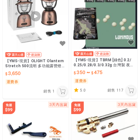
【YMS-現貨】TBRM [綠色] 0.2/
【YMS-現貨】OLIGHT Olantern
0.25/0.28/0.3/0.32g 台灣製 夜光
Stretch 500流明 多功能露營燈
彈/螢光彈/BB彈
350
475
拉長升高 白/暖光雙光源
~
3,650
運費券
運費券
5.0
銷售
117
銷售
1