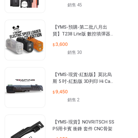
銷售 45
【YMS-預購-第二批八月出
貨】T238 Lite版 數控填彈器
手持型
3,600
銷售 30
【YMS-現貨-紅點版】莫比烏
斯 5 吋-紅點版 3D列印 Hi Cap
a滑套總成套件組 IPSC比賽
9,450
可用
銷售 2
【YMS-現貨】NOVRITSCH SS
P5用卡賓 衝鋒 套件 CNC骨架