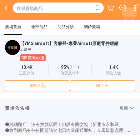
賣場首頁
全部商品
商品分類
關於賣場
【YMS airsoft】客服登-專業Airsoft原廠零件經銷
上線中
10.4K
95%
1.4K
(100+)
正面評價
出貨及時率
關注人數
露露通
關注
賣場佈告欄
展開
⚫️純網路店，沒有實體店面！但設有面交點（新北市永和區）

⚫️收到商品有任何問題請於七日內露露通通知，立馬幫您處理。

⚫️YMS服務line@: @ymsairsoft
