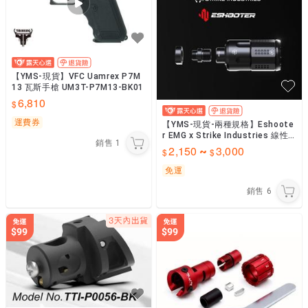
【YMS-現貨】VFC Uamrex P7M
13 瓦斯手槍 UM3T-P7M13-BK01
6,810
運費券
【YMS-現貨-兩種規格】Eshoote
r EMG x Strike Industries 線性
銷售
1
補償器 內建發光器
2,150
3,000
~
免運
銷售
6