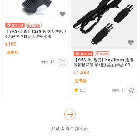
【YMS-現貨】T238 數控填彈器用
G系列彈匣輔助上彈轉接器
160
運費券
【YMS-黑-現貨】Novritsch 通用
銷售
19
戰術槍背帶 單/雙點自由轉換 GBB
AEG均適合 有QD T21B
1,350
運費券
5.0
銷售
9
點此查看全部商品