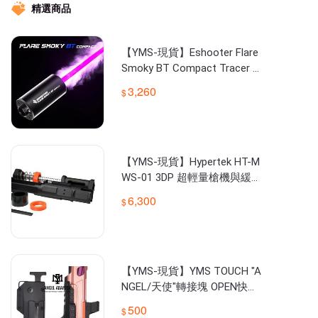
⚫️亞瑪順國際洋行/統一編號88016549

精選商品
⚫️IG/YT/FB請搜尋YMSairsoft

★Eshooter、T238、STALKER、NOVRITSCH、Silverback、
【YMS-現貨】Eshooter Flare
Smoky BT Compact Tracer U
nit智慧發光器
3,260
【YMS-現貨】Hypertek HT-M
WS-01 3DP 超輕量槍機與緩衝
器套件（Marui規格 MWS GBB
6,300
R）
【YMS-現貨】YMS TOUCH "A
NGEL/天使"轉接塊 OPEN快拔
槍套/左右手/SSP5/SSP28
500