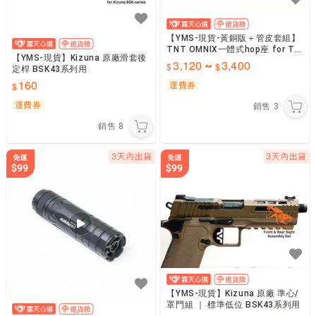
【YMS-現貨-黃銅版＋管皮套組】
TNT OMNIX一體式hop座 for TM
【YMS-現貨】Kizuna 原廠滑套後
規格Hi-Capa IPSC必備
3,120
3,400
~
定桿 BSK43系列用
160
運費券
運費券
銷售
3
銷售
8
【YMS-現貨】Kizuna 原廠 準心/
罩門組 ｜ 標準低位 BSK43系列用