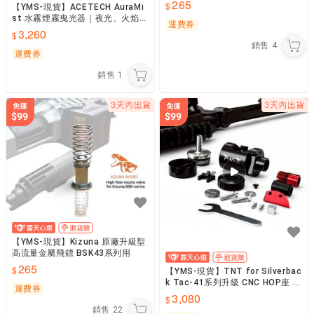
265
【YMS-現貨】ACETECH AuraMi
st 水霧煙霧曳光器｜夜光、火焰、
運費券
水霧多重效果
3,260
銷售
4
運費券
銷售
1
【YMS-現貨】Kizuna 原廠升級型
高流量金屬飛鏢 BSK43系列用
265
【YMS-現貨】TNT for Silverbac
k Tac-41系列升級 CNC HOP座 含
運費券
專用推嘴 氣密佳
3,080
銷售
22