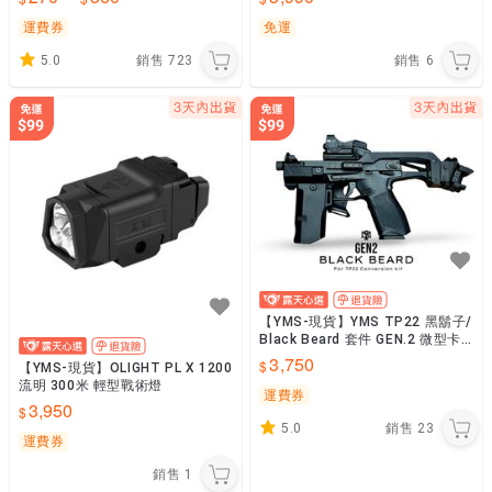
運費券
免運
5.0
銷售
723
銷售
6
【YMS-現貨】YMS TP22 黑鬍子/
Black Beard 套件 GEN.2 微型卡
賓/衝鋒套件 bb2
3,750
【YMS-現貨】OLIGHT PL X 1200
流明 300米 輕型戰術燈
運費券
3,950
5.0
銷售
23
運費券
銷售
1