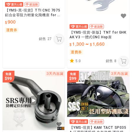
【YMS-黑-現貨】TTI CNC 7075
鋁合金零阻力輕量化飛機座 for SS
P5 TTI-P0056-BK
900
運費券
【YMS-現貨-新版】TNT for GHK
AK V3 一體式CNC Hop座
銷售
27
1,300
1,660
~
運費券
5.0
銷售
8
【YMS-現貨】KAM TACT SP035