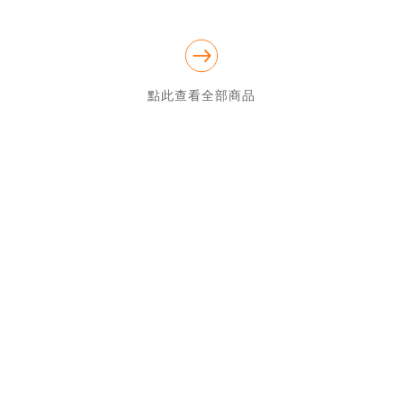
感的產品，引進世界各地有特色的家飾設計逸品，打造聚集優雅品
味與詩意的居家生活，讓忙碌生活不再枯燥乏味，追求心中無形的
感動。  

點此查看全部商品