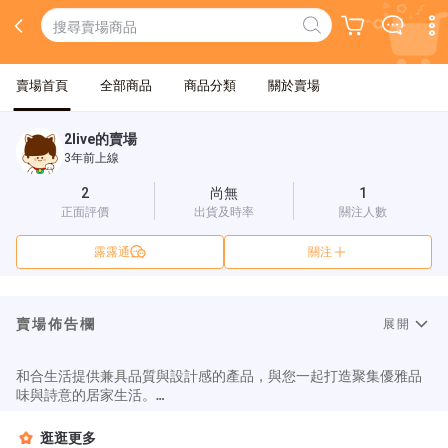
賣場首頁
全部商品
商品分類
關於賣場
2live的賣場
3年前上線
2
尚無
1
正面評價
出貨及時率
關注人數
露露通
關注
賣場佈告欄
展開
和合生活提供兼具品質與設計感的產品，與您一起打造聚集優雅品
味與詩意的居家生活。

和合生活積極拓展設計家具新事業，為客戶佈置一個獨特的空間。
打造一個舒服的環境.為了滿足客戶需求，我們追尋具有品質與設計
逛逛更多