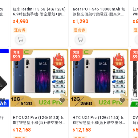
28
紅米 Redmi 15 5G (4G/128G)
acer POT-545 10000mAh 無
紅米
殼
6.9吋智慧手機-贈空壓殼+鋼化
線快充側架行動電源-贈奈米噴
W
保貼+掛繩+韓版包+支架+噴
劑
貼
4,990
1,290
6
劑
運費券
運費券
運
 行
HTC U24 Pro (12G/512G) 6.
HTC U24 Pro (12G/512G) 6.
O
8吋智慧型手機(白)-贈空壓殼
8吋智慧型手機(藍)-贈空壓殼
肩
+掛繩+韓版包+指環支架+噴
+掛繩+韓版包+指環支架+噴
支
12,168
12,168
劑
劑