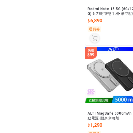
Redmi Note 15 5G (6G/1
G) 6.77吋智慧手機-贈空壓
+掛繩+韓版包+支架+噴劑
6,890
運費券
ALTI MagSafe 5000mAh
動電源-贈奈米噴劑
1,290