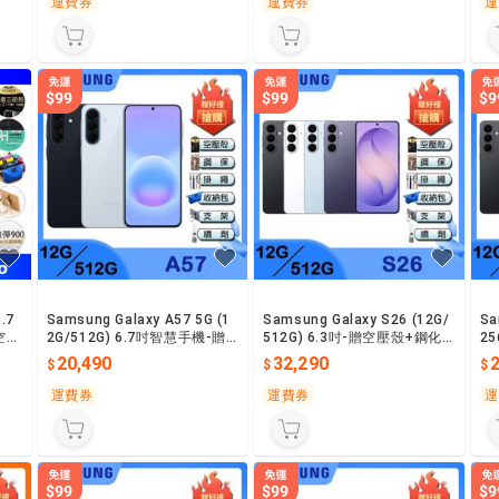
運費券
運費券
運
.7
Samsung Galaxy A57 5G (1
Samsung Galaxy S26 (12G/
Sa
空壓
2G/512G) 6.7吋智慧手機-贈
512G) 6.3吋-贈空壓殼+鋼化
2
空壓殼+鋼化保貼+其他好禮
保貼+掛繩+韓版包+指環支架
保
20,490
32,290
+噴劑
+
運費券
運費券
運