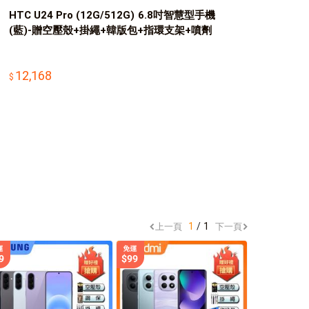
HTC U24 Pro (12G/512G) 6.8吋智慧型手機
(藍)-贈空壓殼+掛繩+韓版包+指環支架+噴劑
12,168
1
1
上一頁
下一頁