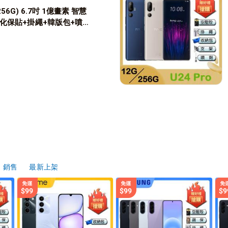
/256G) 6.7吋 1億畫素 智慧
化保貼+掛繩+韓版包+噴劑
銷售
最新上架