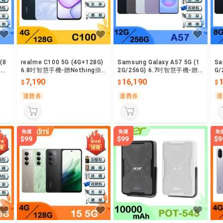
(8
realme C100 5G (4G+128G)
Samsung Galaxy A57 5G (1
Sa
贈空
6.8吋智慧手機-贈Nothing掛
2G/256G) 6.7吋智慧手機-贈
G
包
繩+購物袋(送完為止)+其他好
空壓殼+鋼化保貼+其他好禮
壓
7,190
16,190
禮
運費券
運費券
運