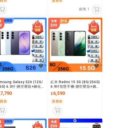
費券
運費券
銷售
1
msung Galaxy S26 (12G/
紅米 Redmi 15 5G (8G/256G)
56G) 6.3吋-贈空壓殼+鋼化
6.9吋智慧手機-贈空壓殼+鋼化
貼+掛繩+韓版包+指環支架
保貼+掛繩+韓版包+支架+噴
27,790
6,590
噴劑
劑
費券
運費券