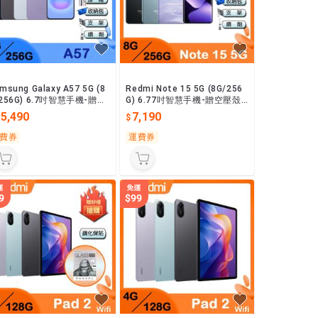
msung Galaxy A57 5G (8
Redmi Note 15 5G (8G/256
/256G) 6.7吋智慧手機-贈空
G) 6.77吋智慧手機-贈空壓殼
殼+鋼化保貼+其他好禮
+掛繩+韓版包+支架+噴劑
15,490
7,190
費券
運費券