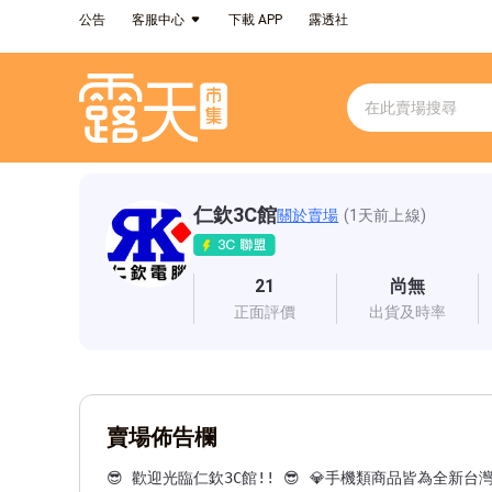
公告
客服中心
下載 APP
露透社
仁欽3C館
關於賣場
(1天前上線)
21
尚無
正面評價
出貨及時率
賣場佈告欄
😎 歡迎光臨仁欽3C館!! 😎 💎手機類商品皆為