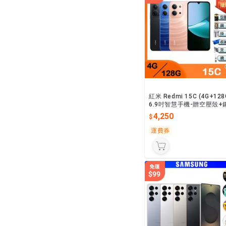
紅米 Redmi 15C (4G+128
6.9吋智慧手機-贈空壓殼+
保貼+掛繩+韓版收納包+手
4,250
支架+奈米噴劑
運費券