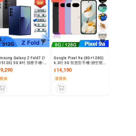
msung Galaxy Z Fold7 (1
Google Pixel 9a (8G+128G)
/512G) 5G 8吋 摺疊手機-
6.3吋 5G 智慧型手機-贈空壓
25W雙孔快充頭+其他好禮
殼+鋼保+25W雙快充頭+其他
49,290
14,190
好禮
費券
運費券