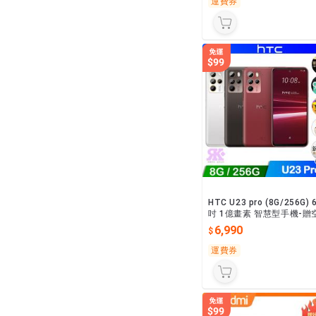
運費券
HTC U23 pro (8G/256G) 6
吋 1億畫素 智慧型手機-贈
殼+鋼化保貼+掛繩+韓版包
6,990
+噴劑+支架
運費券