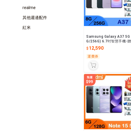
realme
其他週邊配件
紅米
Samsung Galaxy A37 5G 
G/256G) 6.7吋智慧手機-
壓殼+鋼化保貼+掛繩+韓版
12,590
+指環
運費券