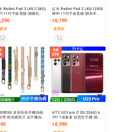
 Redmi Pad 2 (4G/128G)
紅米 Redmi Pad 2 (4G/128G)
IFI 11吋平板電腦-贈鋼化保
WIFI 11吋平板電腦-贈奈米噴
劑
,290
6,190
費券
運費券
VERDIGI 多彩快拆手機掛繩-
HTC U23 pro (12G/256G) 6.
背帶 附掛繩墊片 送手機指環
7吋 1億畫素 智慧型手機-贈空
架
壓殼+滿版鋼保+其他贈品
690
8,990