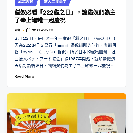
Posted
旅遊美食
露天生活美學
in
貓奴必看『222貓之日』，讓貓奴們為主
子奉上罐罐一起慶祝
忠編
2023-02-23
Posted
by
2 月 22 日，是日本一年一度的「貓之日」（猫の日）！
因為222 的日文發音「ninini」很像貓咪的叫聲，與貓叫
聲「nyan」（ニャン）相似，所以日本的寵物團體「社
団法人ペットフード協会」從1987年開始，就順勢把這
天給訂為貓咪日，讓貓奴們為主子奉上罐罐一起慶祝。
Read More