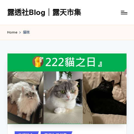
露透社Blog｜露天市集
Skip
to
露
content
透
Home
貓咪
社
Blog
｜
露
天
市
集