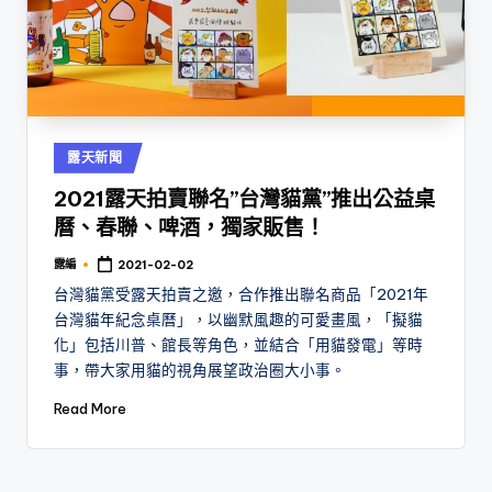
Posted
露天新聞
in
2021露天拍賣聯名”台灣貓黨”推出公益桌
曆、春聯、啤酒，獨家販售！
露編
2021-02-02
Posted
by
台灣貓黨受露天拍賣之邀，合作推出聯名商品「2021年
台灣貓年紀念桌曆」，以幽默風趣的可愛畫風，「擬貓
化」包括川普、館長等角色，並結合「用貓發電」等時
事，帶大家用貓的視角展望政治圈大小事。
Read More