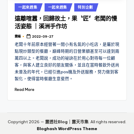
Posted
一起來趕集
一起來趕集
特別企劃
in
遠離喧囂，回歸故土，果〝匠〞老闆的慢
活姿態 ｜溪洲手作坊
露編
2022-09-27
Posted
by
老闆十年前原本經營著一間小有名氣的小吃店，是屬於現
點現炒類型的餐廳，巔峰時期的日營業額甚至可以達到兩
萬四以上。老闆說，成功的祕訣在於用心對待每一位顧
客，與客人建立良好的朋友關係，並且在當時餐飲外送尚
未普及的年代，已經引進pos機及外送服務，努力做到客
製化，使得當時餐廳生意斐然。
Read More
Copyright 2026 —
露透社Blog｜露天市集
. All rights reserved.
Bloghash WordPress Theme