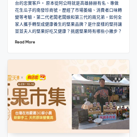
台的忠實客戶。 原本從阿公時就是高雄赫赫有名、專做
花生瓜子的南發珍商號，歷經了市場萎縮、消費者口味轉
變等考驗，第二代老闆老闆娘和第三代的兩兄弟，如何全
家人攜手轉型成健康養生的堅果品牌？是什麼樣的堅持讓
荳荳夫人的堅果好吃又健康？挑選堅果時有哪些小撇步？
Read More