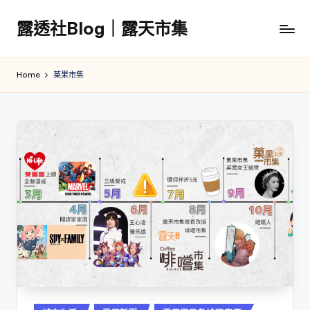
露透社Blog｜露天市集
Skip
to
露
content
透
Home
菓果市集
社
Blog
｜
露
天
市
集