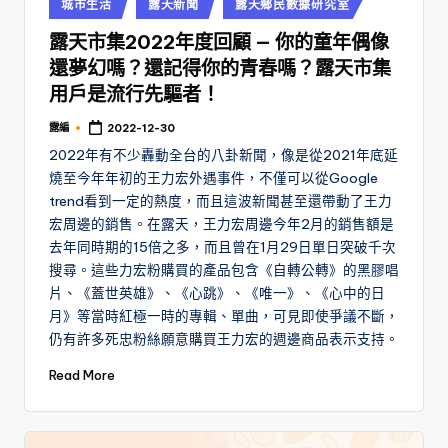
Posted
城市生活
露天新聞
露天鄉民數據研究室
in
露天市集2022年度回顧 — 你的童年偶像
還夢幻嗎？還記得你的青春嗎？露天市集
用戶是流行先驅者！
露編
2022-12-30
Posted
by
2022年有不少轟動全台的八卦新聞，像是從2021年底延
燒至今年年初的王力宏外遇事件，不僅可以從Google
trend看到一定的熱度，而且這波新聞甚至還帶動了王力
宏周邊的銷售。在露天，王力宏周邊今年2月的銷售額是
去年同時期的15倍之多，而且曾在1月29日單日突破千次
搜尋。這些力宏粉購買的產品包含《自轉公轉》的黑膠唱
片、《蓋世英雄》、《心跳》、《唯一》、《心中的日
月》等當時紅極一時的專輯、單曲，可見即使爭議不斷，
仍有許多死忠粉絲願意購買王力宏的週邊商品表示支持。
Read More