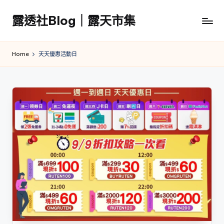
露透社Blog｜露天市集
Skip
to
露
content
透
Home
天天優惠活動日
社
Blog
｜
露
天
市
集