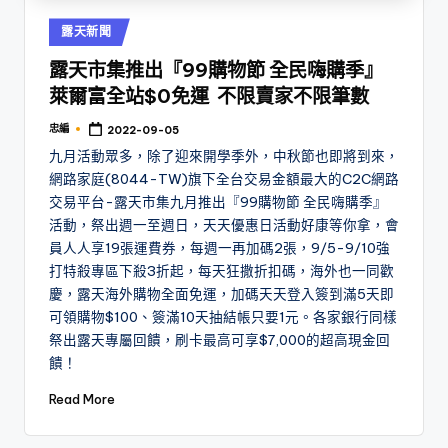
Posted
露天新聞
in
露天市集推出『99購物節 全民嗨購季』
萊爾富全站$0免運 不限賣家不限筆數
忠編
2022-09-05
Posted
by
九月活動眾多，除了迎來開學季外，中秋節也即將到來，
網路家庭(8044-TW)旗下全台交易金額最大的C2C網路
交易平台-露天市集九月推出『99購物節 全民嗨購季』
活動，祭出週一至週日，天天優惠日活動好康等你拿，會
員人人享19張運費券，每週一再加碼2張，9/5-9/10強
打特殺專區下殺3折起，每天狂撒折扣碼，海外也一同歡
慶，露天海外購物全面免運，加碼天天登入簽到滿5天即
可領購物$100、簽滿10天抽結帳只要1元。各家銀行同樣
祭出露天專屬回饋，刷卡最高可享$7,000的超高現金回
饋！
Read More