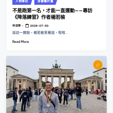
Posted
人物專訪
清書櫃計畫
in
不是跑第一名，才能一直運動——專訪
《降落練習》作者楊若榆
林 廷璋
2026-07-30
Posted
by
採訪一開始，楊若榆笑著說，啦啦…
Read More