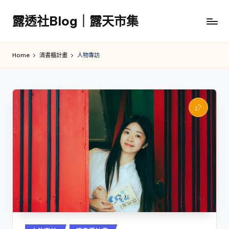
露透社Blog｜露天市集
Skip
to
露
content
透
Home
清書櫃計畫
人物專訪
社
Blog
｜
露
天
市
集