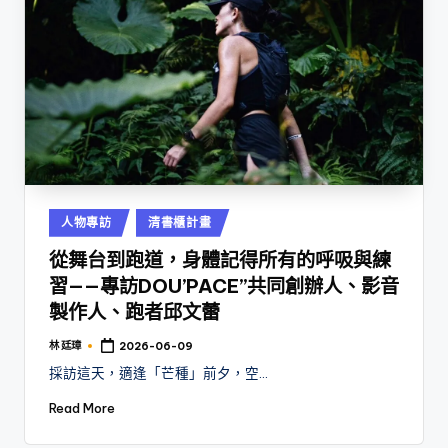
Posted
人物專訪
清書櫃計畫
in
從舞台到跑道，身體記得所有的呼吸與練
習——專訪DOU’PACE”共同創辦人、影音
製作人、跑者邱文蕾
林 廷璋
2026-06-09
Posted
by
採訪這天，適逢「芒種」前夕，空…
Read More