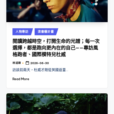
Posted
人物專訪
清書櫃計畫
in
閱讀跨越時空，打開生命的光譜；每一次
選擇，都是跑向更內在的自己——專訪風
格跑者、國際模特兒杜威
林 廷璋
2026-06-30
Posted
by
訪談前兩天，杜威才剛從英國返臺…
Read More