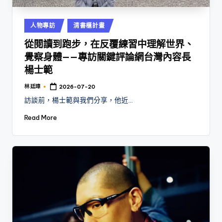
Posted
人物專訪
清書櫃計畫
in
從閱讀到跑步，在反覆練習中理解世界、
覺察身體——專訪關鍵評論網台灣內容長
楊士範
林 廷璋
2026-07-20
Posted
by
訪談前，楊士範與我們分享，他近…
Read More