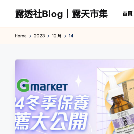
露透社Blog｜露天市集
首頁
Skip
to
露
content
透
Home
2023
12 月
14
社
Blog
｜
露
天
市
集