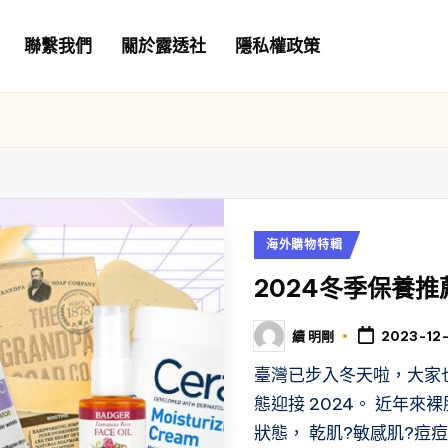
聯繫我們
關於露透社
隱私權政策
Posted
海外購物特輯
in
2024冬季保養
續 明剛
2023-12-
Posted
by
臺灣已步入冬天啦，大家
態迎接 2024。 近年
狀態， 乾肌?敏感肌?痘痘