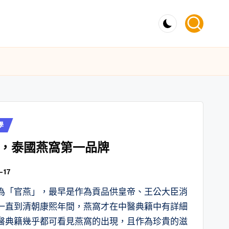
學
，泰國燕窩第一品牌
-17
為「官燕」，最早是作為貢品供皇帝、王公大臣消
一直到清朝康熙年間，燕窩才在中醫典籍中有詳細
醫典籍幾乎都可看見燕窩的出現，且作為珍貴的滋