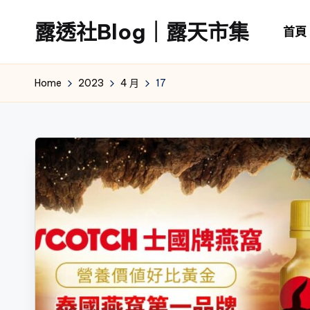
露透社Blog｜露天市集
首頁
Skip
to
露
content
透
Home
2023
4 月
17
社
Blog
｜
露
天
市
集