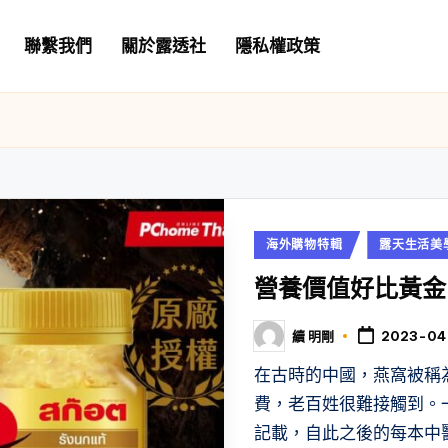
聯繫我們
關於露透社
隱私權政策
Posted
海外購物特輯
露天生活美
in
營養價值好比黃金
續 明剛
2023-04
Posted
by
在古時的中國，燕窩被稱
費，老百姓很難接觸到。
記載，自此之後的每本中