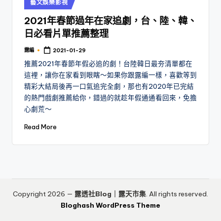
Posted
藝文娛樂影視
in
2021年春節過年在家追劇，台、陸、韓、
日必看片單推薦整理
露編
2021-01-29
Posted
by
推薦2021年春節年假必追的劇！台陸韓日最夯清單都在
這裡，讓你在家看到眼瞎～如果你跟露編一樣，喜歡等到
精彩大結局後再一口氣追完全劇，那也有2020年已完結
的熱門戲劇推薦給你，錯過的就趁年假通通看回來，免擔
心劇荒～
Read More
Copyright 2026 —
露透社Blog｜露天市集
. All rights reserved.
Bloghash WordPress Theme