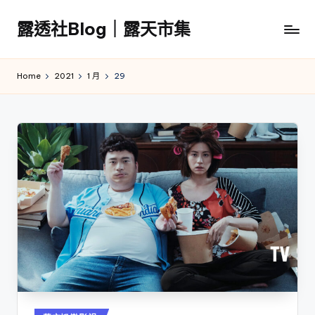
露透社Blog｜露天市集
Skip
to
露
content
透
Home
2021
1 月
29
社
Blog
｜
露
天
市
集