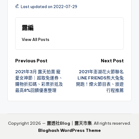
Last updated on 2022-07-29
露編
View All Posts
Post
Previous Post
Next Post
2021年3月 露天拍賣 寵
2021年澎湖花火節聯名
navigation
愛女神節｜超取免運券、
LINE FRIENDS熊大兔兔
購物折扣碼、彩票折抵及
開跑！煙火節目表、旅遊
最高8%回饋優惠整理
行程推薦
Copyright 2026 —
露透社Blog｜露天市集
. All rights reserved.
Bloghash WordPress Theme