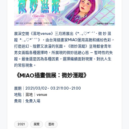
展演空間《濕地venue》三月將展出《*:..｡♡*ﾟ¨ﾟﾟ･ 微 妙 濕
蹤 *:..｡♡*ﾟ¨ﾟﾟ》，由台灣插畫家MIAO運用高飽和繽紛色彩，
打造迷幻、陰鬱又浪漫的氛圍。《微妙濕蹤》呈現都會青年
男女面臨各種選擇時，所展現的微妙逃避心態 — 暫時性的失
蹤。最後還是因為各種因素，選擇繼續面對現實、對抗人生
的常態現象。
《MIAO插畫個展：微妙溼蹤》
展期｜2021/03/02- 03.21 11:00-21:00
地點｜
濕地｜venue
費用｜免費入場
Tags:
2021
展覽
藝術