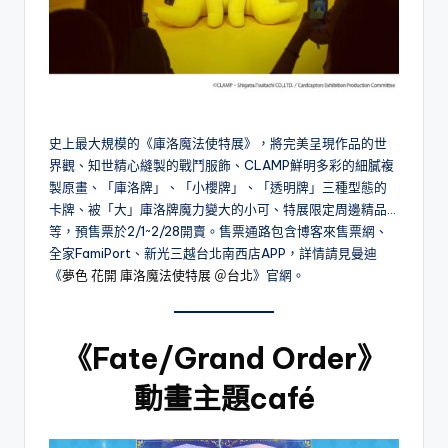
史上最大規模的《庫洛魔法使特展》，將完美呈現作品的世
界觀、知世精心縫製的戰鬥服飾、CLAMP鮮明多彩的細膩複
製原畫、「庫洛牌」、「小櫻牌」、「透明牌」三種型態的
卡牌、被「大」庫洛牌魔力變大的小可、特展限定周邊精品…
等，預售票於2/1~2/28開賣。售票通路包含博客來售票網、
全家FamiPort、新光三越台北南西店APP，詳情請見曼迪
《
夢色 花開 庫洛魔法使特展 ＠台北
》官網。
《Fate/Grand Order》
動畫主題café