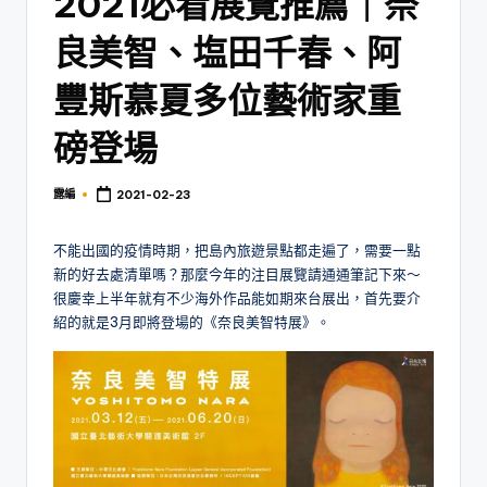
2021必看展覽推薦｜奈
良美智、塩田千春、阿
豐斯慕夏多位藝術家重
磅登場
露編
2021-02-23
Posted
by
不能出國的疫情時期，把島內旅遊景點都走遍了，需要一點
新的好去處清單嗎？那麼今年的注目展覽請通通筆記下來～
很慶幸上半年就有不少海外作品能如期來台展出，首先要介
紹的就是3月即將登場的《奈良美智特展》。