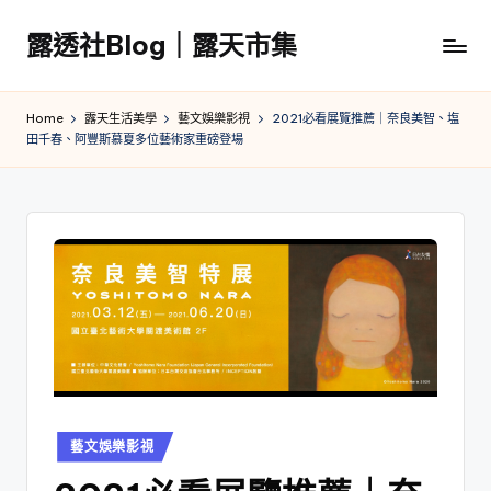
露透社Blog｜露天市集
Skip
to
露
content
透
Home
露天生活美學
藝文娛樂影視
2021必看展覽推薦｜奈良美智、塩
社
田千春、阿豐斯慕夏多位藝術家重磅登場
Blog
｜
露
天
市
集
Posted
藝文娛樂影視
in