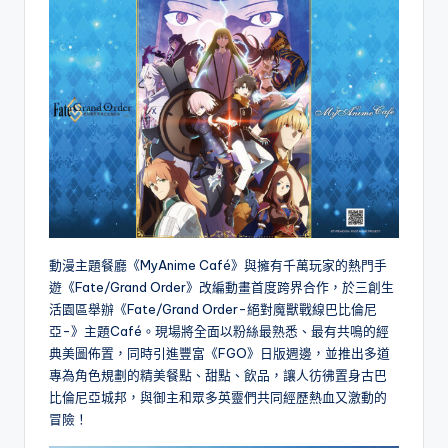
動漫主題餐廳《MyAnime Café》與擁有千萬玩家的熱門手
遊《Fate/Grand Order》改編動畫首度跨界合作，於三創生
活園區舉辦《Fate/Grand Order-絕對魔獸戰線巴比倫尼
亞-》主題Café。現場將全面以粉絲最熟悉、最有共鳴的經
典美圖佈置，同時引進豐富《FGO》日版週邊，並推出多道
專為角色規劃的精美餐點、甜點、飲品，讓人彷彿置身古巴
比倫尼亞城邦，與御主和眾多英靈們共同經歷熱血又激動的
冒險！