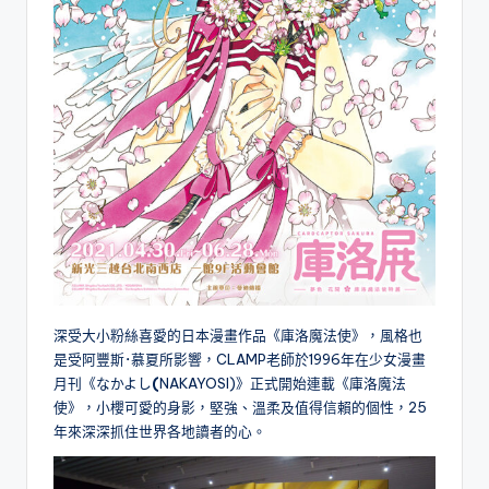
深受大小粉絲喜愛的日本漫畫作品《庫洛魔法使》，風格也
是受阿豐斯･慕夏所影響，CLAMP老師於1996年在少女漫畫
月刊《なかよし
(
NAKAYOSI)》正式開始連載《庫洛魔法
使》，小櫻可愛的身影，堅強、溫柔及值得信賴的個性，25
年來深深抓住世界各地讀者的心。