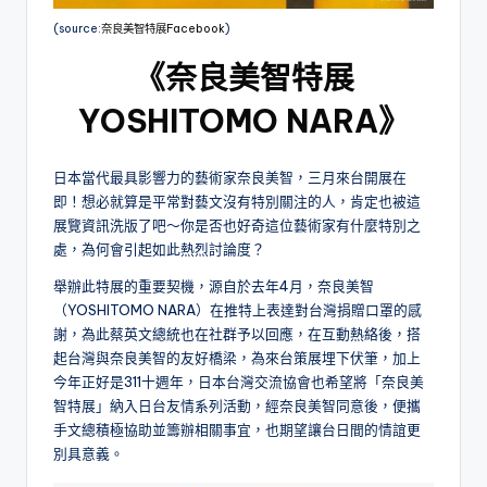
(source:
奈良美智特展Facebook
)
《奈良美智特展
YOSHITOMO NARA》
日本當代最具影響力的藝術家奈良美智，三月來台開展在
即！想必就算是平常對藝文沒有特別關注的人，肯定也被這
展覽資訊洗版了吧～你是否也好奇這位藝術家有什麼特別之
處，為何會引起如此熱烈討論度？
舉辦此特展的重要契機，源自於去年4月，奈良美智
（YOSHITOMO NARA）在推特上表達對台灣捐贈口罩的感
謝，為此蔡英文總統也在社群予以回應，在互動熱絡後，搭
起台灣與奈良美智的友好橋梁，為來台策展埋下伏筆，加上
今年正好是311十週年，日本台灣交流協會也希望將「奈良美
智特展」納入日台友情系列活動，經奈良美智同意後，便攜
手文總積極協助並籌辦相關事宜，也期望讓台日間的情誼更
別具意義。