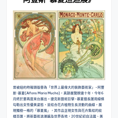
曾被紐約時報頭版譽為「世界上最偉大的裝飾藝術家」-阿豐
斯･慕夏(Alfons Maria Mucha)，真跡展覽睽違十年，今年6
月終於要再度來台展出。捷克新藝術巨擘-慕夏擅長運用線條
勾勒出女性優美姿態，並結合花卉植物生長流動的曲線，展
現獨樹一格的「慕夏風」，其作品呈現女性與花卉集結的紋
樣百匯，將新藝術浪潮遍及世界各地，20世紀初自法國、美