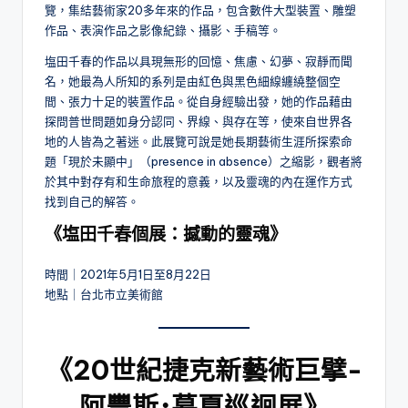
覽，集結藝術家20多年來的作品，包含數件大型裝置、雕塑
作品、表演作品之影像紀錄、攝影、手稿等。
塩田千春的作品以具現無形的回憶、焦慮、幻夢、寂靜而聞
名，她最為人所知的系列是由紅色與黑色細線纏繞整個空
間、張力十足的裝置作品。從自身經驗出發，她的作品藉由
探問普世問題如身分認同、界線、與存在等，使來自世界各
地的人皆為之著迷。此展覽可說是她長期藝術生涯所探索命
題「現於未顯中」（presence in absence）之縮影，觀者將
於其中對存有和生命旅程的意義，以及靈魂的內在運作方式
找到自己的解答。
《塩田千春個展：撼動的靈魂》
時間｜2021年5月1日至8月22日
地點｜台北市立美術館
《
20世紀捷克新藝術巨擘-
阿豐斯･慕夏巡迴展
》