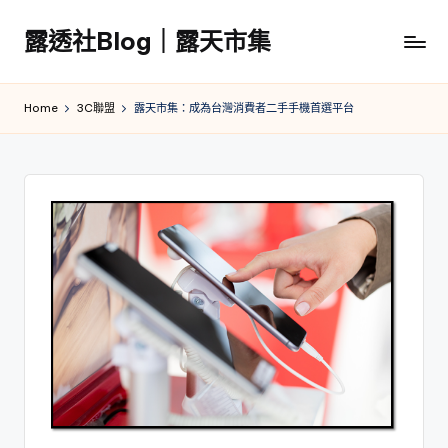
露透社Blog｜露天市集
Skip
to
露
content
透
Home
3C聯盟
露天市集：成為台灣消費者二手手機首選平台
社
Blog
｜
露
天
市
集