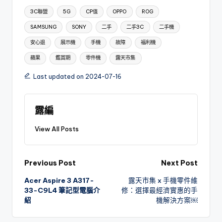
Tags:
3C聯盟
5G
CP值
OPPO
ROG
SAMSUNG
SONY
二手
二手3C
二手機
安心退
展示機
手機
故障
福利機
蘋果
鑑賞期
零件機
露天市集
Last updated on 2024-07-16
露編
View All Posts
Post
Previous Post
Next Post
Acer Aspire 3 A317-
露天市集 x 手機零件維
navigation
33-C9L4
筆記型電腦介
修：選擇最經濟實惠的手
紹
機解決方案￼