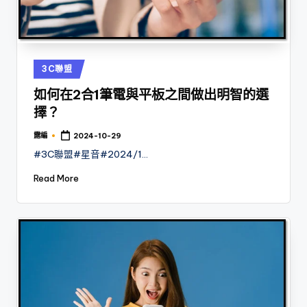
Posted
3C聯盟
in
如何在2合1筆電與平板之間做出明智的選
擇？
露編
2024-10-29
Posted
by
#3C聯盟#星音#2024/1…
Read More