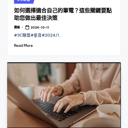
in
如何選擇適合自己的筆電？這些關鍵要點
助您做出最佳決策
露編
2024-10-11
Posted
by
#3C聯盟#星音#2024/1…
Read More