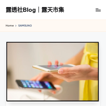
露透社Blog｜露天市集
Skip
to
露
content
透
Home
SAMSUNG
社
Blog
｜
露
天
市
集