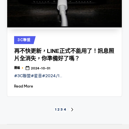
Posted
3C聯盟
in
再不快更新，LINE正式不能用了！訊息照
片全消失，你準備好了嗎？
露編
2024-10-01
Posted
by
#3C聯盟#星音#2024/1…
Read More
文
1
2
3
4
NEXT
PAGE
章