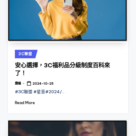
Posted
3C聯盟
in
安心選擇，3C福利品分級制度百科來
了！
露編
2024-10-25
Posted
by
#3C聯盟 #星音#2024/…
Read More