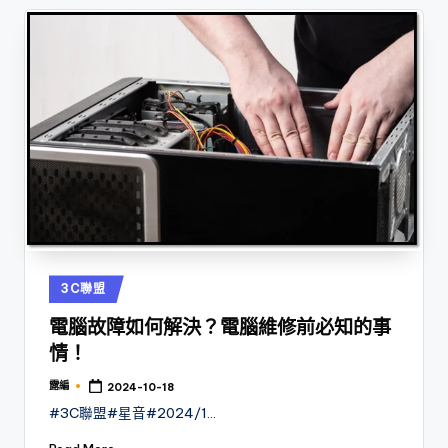
Posted
3C聯盟
in
電腦故障如何解決？電腦維修前必知的事
情！
露編
2024-10-18
Posted
by
#3C聯盟#星音#2024/1…