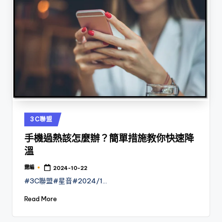
Posted
3C聯盟
in
手機過熱該怎麼辦？簡單措施教你快速降
溫
露編
2024-10-22
Posted
by
#3C聯盟#星音#2024/1…
Read More