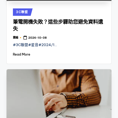
Posted
3C聯盟
in
筆電開機失敗？這些步驟助您避免資料遺
失
露編
2024-10-08
Posted
by
#3C聯盟#星音#2024/1…
Read More