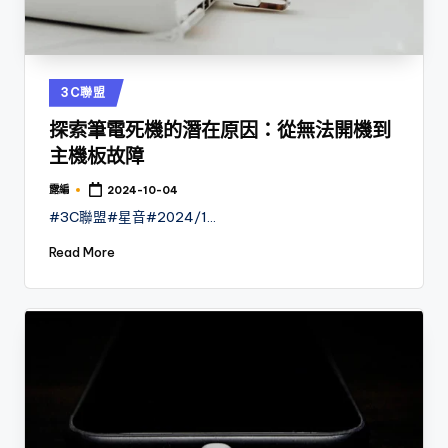
Posted
3C聯盟
in
探索筆電死機的潛在原因：從無法開機到
主機板故障
露編
2024-10-04
Posted
by
#3C聯盟#星音#2024/1…
Read More