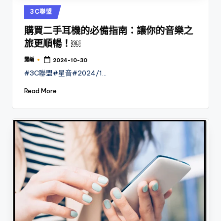
Posted
3C聯盟
in
購買二手耳機的必備指南：讓你的音樂之
旅更順暢！￼
露編
2024-10-30
Posted
by
#3C聯盟#星音#2024/1…
Read More