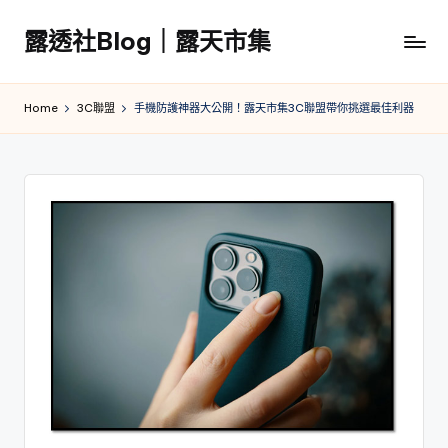
露透社Blog｜露天市集
Skip
to
露
content
透
Home
3C聯盟
手機防護神器大公開！露天市集3C聯盟帶你挑選最佳利器
社
Blog
｜
露
天
市
集