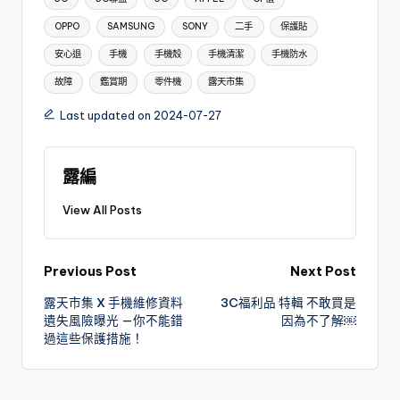
OPPO
SAMSUNG
SONY
二手
保護貼
安心退
手機
手機殼
手機清潔
手機防水
故障
鑑賞期
零件機
露天市集
Last updated on 2024-07-27
露編
View All Posts
Post
Previous Post
Next Post
露天市集 X 手機維修資料
3C福利品 特輯 不敢買是
navigation
遺失風險曝光 —你不能錯
因為不了解￼
過這些保護措施！