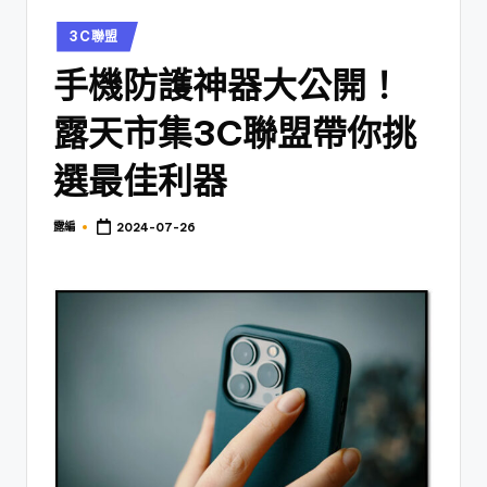
Posted
3C聯盟
in
手機防護神器大公開！
露天市集3C聯盟帶你挑
選最佳利器
露編
2024-07-26
Posted
by