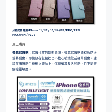
月詩皮套 適用 iPhone I11 /I12 /I13/I14/I15 /PRO/PRO
MAX/MINI/PLUS
馬上購買
螢幕保護貼
：保護視窗的隱形盾牌。螢幕保護貼能有效防止
螢幕刮傷，即使放在包包裡也不擔心被鑰匙或硬幣刮傷。建
議在購買新手機後立即貼上，保持螢幕長久如新，且不影響
觸控靈敏度。