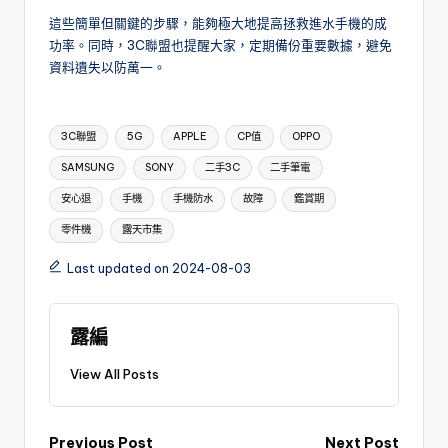
這些簡單但關鍵的步驟，能夠極大地提高拯救進水手機的成
功率。同時，3C聯盟也提醒大家，定期備份重要數據，避免
資料遺失以防萬一。
Tags:
3C聯盟
5G
APPLE
CP值
OPPO
SAMSUNG
SONY
二手3C
二手筆電
安心退
手機
手機防水
故障
鑑賞期
零件機
露天市集
Last updated on 2024-08-03
露編
View All Posts
Previous Post
Next Post