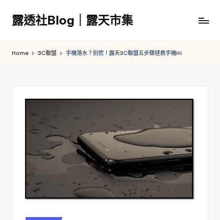
露透社Blog｜露天市集
Skip
to
露
content
透
Home
3C聯盟
手機落水？別慌！露天3C聯盟五步驟拯救手機￼
社
Blog
｜
露
天
市
集