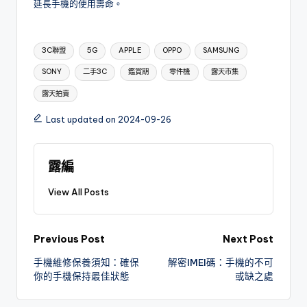
延長手機的使用壽命。
Tags:
3C聯盟
5G
APPLE
OPPO
SAMSUNG
SONY
二手3C
鑑賞期
零件機
露天市集
露天拍賣
Last updated on 2024-09-26
露編
View All Posts
Post
Previous Post
Next Post
手機維修保養須知：確保
解密IMEI碼：手機的不可
navigation
你的手機保持最佳狀態
或缺之處