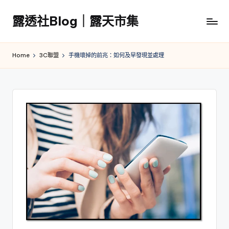
露透社Blog｜露天市集
Skip
to
露
content
透
Home
3C聯盟
手機壞掉的前兆：如何及早發現並處理
社
Blog
｜
露
天
市
集