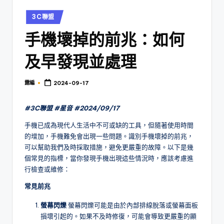
Posted
3C聯盟
in
手機壞掉的前兆：如何
及早發現並處理
露編
2024-09-17
Posted
by
#3C聯盟 #星音 #2024/09/17
手機已成為現代人生活中不可或缺的工具，但隨著使用時間
的增加，手機難免會出現一些問題。識別手機壞掉的前兆，
可以幫助我們及時採取措施，避免更嚴重的故障。以下是幾
個常見的指標，當你發現手機出現這些情況時，應該考慮進
行檢查或維修：
常見前兆
螢幕閃爍
螢幕閃爍可能是由於內部排線脫落或螢幕面板
損壞引起的。如果不及時修復，可能會導致更嚴重的顯