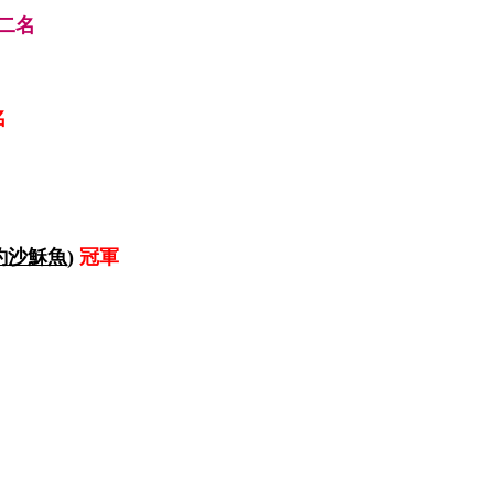
第二名
名
釣沙穌魚)
冠軍