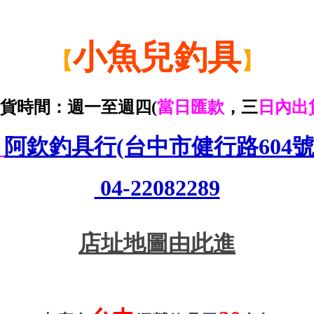
小魚兒釣具
【
】
貨時間：週一至週四(
當日匯款
，三
日內出
阿欽釣具行(台中市健行路604
04-22082289
店址地圖由此進