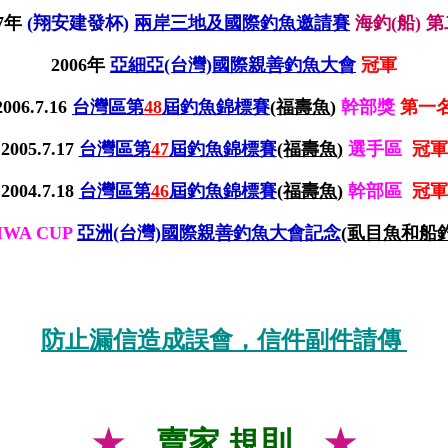
07年
(翔安建發杯)
兩岸三地及國際釣魚
邀請賽
海釣(船) 
2006年
亞細亞(台灣)國際親善釣魚大會
冠軍
2006.7.16
台灣區第
48
屆釣魚錦標賽
(福壽
魚)
幹部獎
第一
2005.7.17
台灣區第
47
屆釣魚錦標賽
(福
壽魚)
選手區
冠軍
2004.7.18
台灣區第
46
屆釣魚錦標賽
(福壽
魚)
幹部區
冠軍
IWA CUP
亞洲(台灣)國際親
善釣魚大會記念
(虱目魚和船
防止漏信造成誤會，信件副件請傳
★
賣家 規則
★