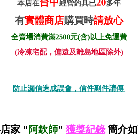
台中
20
本店在
經營釣具已
多年
有
實體商店
購買時
請放心
全賣場消費滿2500元
(含)以
上
免運費
(冷凍宅配，偏遠及離島地區除外)
防止漏信造成誤會，信件副件請傳
店家 "
阿欽師
"
獲獎紀錄
簡介如