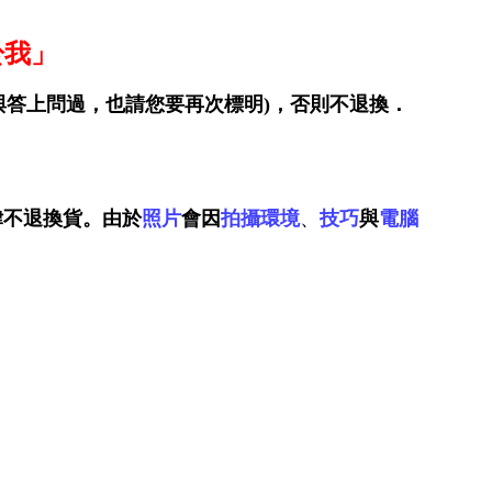
於我」
與答上問過，也請您要再次標明)，否則不退換．
律不退換貨。由於
照片
會因
拍攝
環境
、
技巧
與
電
腦