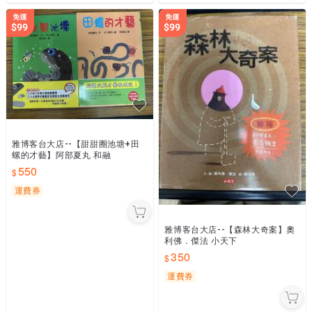
雅博客台大店--【甜甜圈池塘+田
螺的才藝】阿部夏丸 和融
550
運費券
雅博客台大店--【森林大奇案】奧
利佛．傑法 小天下
350
運費券