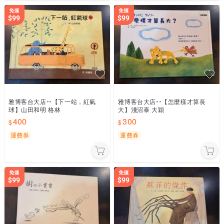
雅博客台大店--【下一站，紅氣
雅博客台大店--【怎麼樣才算長
球】山田和明 格林
大】淺沼泰 大穎
400
300
運費券
運費券