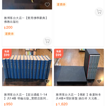
運費券
雅博客台大店--【實用佛學辭典】
佛教出版社
200
運費券
雅博客台大店--【資治通鑑 1-14
雅博客台大店--【傳家 】春夏秋冬
】共14冊 明倫出版_實體店面同步
共4冊+理財羅盤 姚任祥 大元教育
販售，下標前請先確任是否有書
基金會_實體店面同步販售，下標
950
1,620
前請先確任是否有書