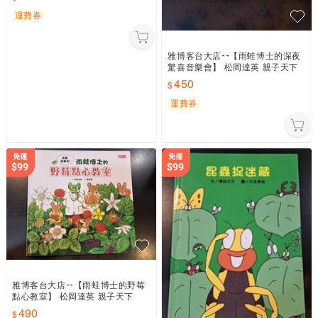
運費券
雅博客台大店--【雨蛙博士的深夜
驚喜音樂會】 松岡達英 親子天下
450
運費券
雅博客台大店--【雨蛙博士的野莓
點心教室】 松岡達英 親子天下
490