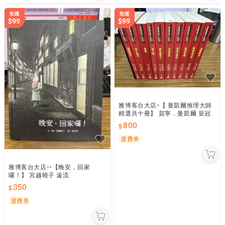
雅博客台大店-【 曼凱爾推理大師
精選共十冊】 賀寧．曼凱爾 皇冠
800
運費券
雅博客台大店--【晚安，回家
囉！】 宮越曉子 遠流
350
運費券