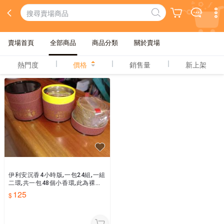
賣場首頁
全部商品
商品分類
關於賣場
熱門度
價格
銷售量
新上架
伊利安沉香4小時版,一包24組,一組
二環,共一包48個小香環,此為裸袋
裝
125