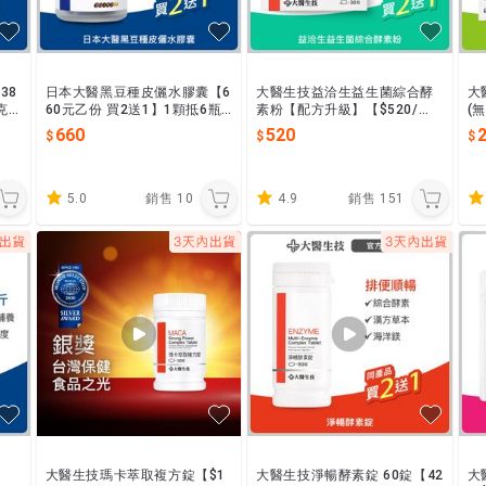
38
日本大醫黑豆種皮儷水膠囊【6
大醫生技益洽生益生菌綜合酵
大
克
60元乙份 買2送1】1顆抵6瓶
素粉【配方升級】【$520/
(
口
黑豆水 250倍黑豆精華 特添北
盒】專利Pylopass益生菌 日
1
660
520
海道紅豆 消水
本綜合酵素 高麗菜精華
5.0
銷售
10
4.9
銷售
151
大醫生技瑪卡萃取複方錠【$1
大醫生技淨暢酵素錠 60錠【42
大