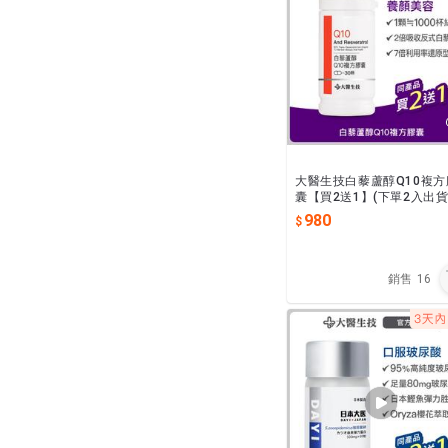
大醫生技白藜蘆醇Q10複方
囊【買2送1】(下單2入出貨
入)養顏美容 青春美麗 反式
980
藜蘆醇 Q10
銷售
16