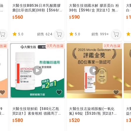
油
大醫生技BB536日本乳酸菌膠
大醫生技德國水解 膠原蛋白 粉
大
2送
囊(比菲德氏菌)30顆【$560/
30包【$590/盒 買2送1】無腥
白
瓶 買2送1】森永 龍根菌 益生
味 現貨 團購 搭配維他命C
葡
560
590
1
菌 隨身攜帶
含
5.0
銷售
624
5.0
銷售
999+
9
大醫生技朝鮮薊【580元乙瓶
大醫生技左旋精胺酸(一氧化
大
穀胱
買2送1】素食蜆精 德國馬丁鮑
氮) 60錠【$520/瓶 買2送1】
益
，睡
爾 日本三菱原料進口 含穀胱甘
男性營養 精氨酸 L-Arginine
【
580
520
肽 輪班熬夜保養適用
補鋅
青