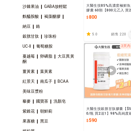
大醫生技85%高濃度極鮮魚
沙棘果油 ❙ GABA放輕鬆
膠囊 60顆【800元乙入 買
1】85%Omega3 rTG好吸收
麩醯胺酸 ❙ 褐藻醣膠 ❙
800
超新鮮魚油品牌推薦
納豆 ❙ 鉻
5.0
銷售
220
穀胱甘肽 ❙ 珍珠粉
UC-II ❙ 葡萄糖胺
蔓越莓 ❙ 卵磷脂 ❙ 大豆異黃
酮
薑黃素 ❙ 葉黃素
紅景天 ❙ 南瓜子 ❙ BCAA
美味豆漿粉
藜麥 ❙ 國寶茶 ❙ 洗顏皂
大醫生技穀胱甘肽膠囊【$5
紫錐花 ❙ 朝鮮薊
0/瓶 買2送1】98%高純度
甘肽、8萬倍濃縮神經醯胺
590
果寡糖 ❙ 黑豆
前1顆全能煥亮
姬松茸