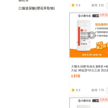
5.0
銷售
232
口服玻尿酸(櫻花萃取物)
大醫生技酵母維生素B群+
方錠 30錠[310元乙袋 買2送
菸鹼酸鉻 維持醣類正常代謝
310
多一少 澱粉
5.0
銷售
170