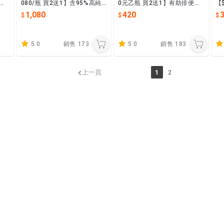
原裝
080/瓶 買2送1】含95%高純
0元乙瓶 買2送1】有助排便順
【
膠
度黑紅瑪卡，1天2錠輕鬆%%
暢 特添綜合酵素 海洋鎂 望江
維
1,080
420
%
南(羊角豆)
素
5.0
銷售
173
5.0
銷售
183
上一頁
1
2