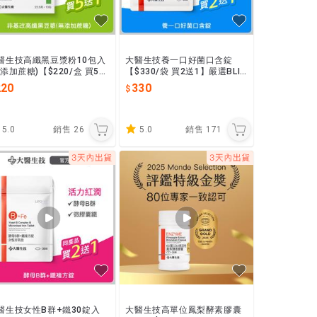
醫生技高纖黑豆漿粉10包入
大醫生技養一口好菌口含錠
無添加蔗糖)【$220/盒 買5送
【$330/袋 買2送1】嚴選BLIS
】 非基改黑豆 大豆 膳食纖維
K12+M18，作用於口中的專利
220
330
益生菌
5.0
銷售
26
5.0
銷售
171
醫生技女性B群+鐵30錠入
大醫生技高單位鳳梨酵素膠囊