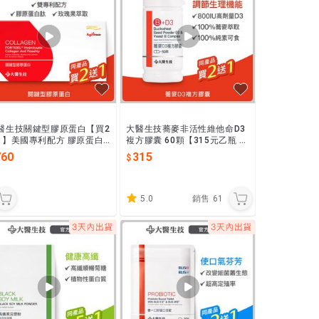
醫生技關鍵型膠原蛋白【買2
大醫生技蕎麥非活性維他命D3
1】美國專利配方 膠原蛋白
複方膠囊 60顆【315元乙瓶 買
肽 玫瑰果萃取 行動力保健
2送1】高單位800IU 非活性D3
760
315
全素可食
5.0
銷售
61