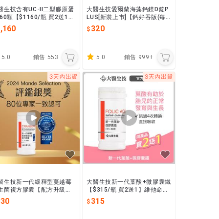
醫生技含有UC-II二型膠原蛋
大醫生技愛爾蘭海藻鈣鎂D錠P
 60顆【$1160/瓶 買2送1】
LUS[新裝上市]【鈣好吞版(每
萄糖胺 非變性二型膠原蛋白
錠200毫克)】60錠入【$320/
,160
320
鮭魚精華
瓶買2送1】鈣片補鈣
5.0
銷售
553
5.0
銷售
999+
醫生技新一代緩釋型蔓越莓
大醫生技新一代葉酸+微膠囊鐵
生菌複方膠囊【配方升級】
【$315/瓶 買2送1】維他命B9
330元/瓶 買2送1】A型前花
足量600微克 孕婦 懷孕推薦葉
330
315
素含量高達46毫克 女生私密
酸 助補鐵