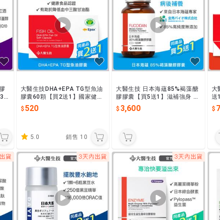
膠
大醫生技DHA+EPA TG型魚油
大醫生技 日本海蘊85%褐藻醣
大
3
膠囊60顆【買2送1】國家健康
膠膠囊【買5送1】滋補強身 病
送
白
食品認證
術後補養 高純度水雲褐藻糖膠
胜
520
3,600
100倍萃取精華
5.0
銷售
10