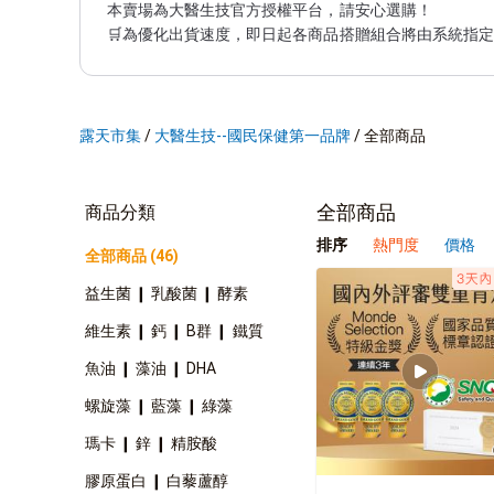
本賣場為大醫生技官方授權平台，請安心選購！

🛒為優化出貨速度，即日起各商品搭贈組合將由系統指
露天市集
/
大醫生技--國民保健第一品牌
/
全部商品
全部商品
商品分類
排序
熱門度
價格
全部商品 (46)
益生菌 ❙ 乳酸菌 ❙ 酵素
維生素 ❙ 鈣 ❙ B群 ❙ 鐵質
魚油 ❙ 藻油 ❙ DHA
螺旋藻 ❙ 藍藻 ❙ 綠藻
瑪卡 ❙ 鋅 ❙ 精胺酸
膠原蛋白 ❙ 白藜蘆醇