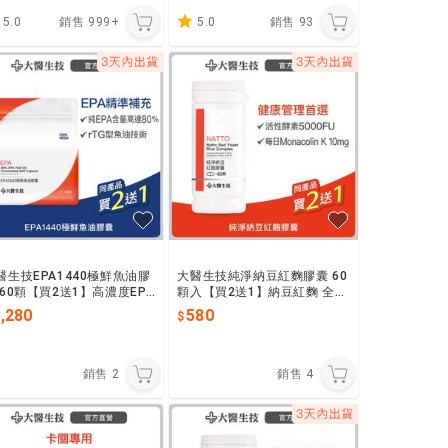
5.0
銷售
999+
5.0
銷售
93
醫生技EPA1440極鮮魚油膠
大醫生技純淨納豆紅麴膠囊 60
 60顆【買2送1】高濃度EPA
顆入【買2送1】納豆紅麴 全素
TG好吸收 EPA魚油推薦
可食 循環順暢 促進新陳代謝
,280
580
調節生理機能
銷售
2
銷售
4