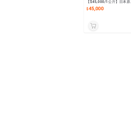
【$45,000/1公斤】日本
85%以上高純度水雲褐藻醣
45,000
高濃縮100倍萃取精華