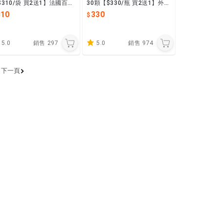
$310/袋 買2送1】法國百年
30顆【$330/瓶 買2送1】外食
他命B群 女性專用 補鐵 維生
族 消化 救星 排便 高活性酵素
310
330
b 高吸收率
台灣製造
5.0
銷售
297
5.0
銷售
974
下一頁