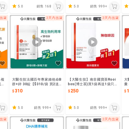
5.0
銷售
168
5.0
銷售
999+
鉻複
大醫生技法國百年專家維他命B
【大醫生技】南非國寶茶Rooi
大
1]
群+鋅 30錠【$310/袋 買2送
bos(博士茶)買1袋再送1袋只
囊
 三
1】綜合B群 補鋅可搭配精胺酸
要250元。可和GABA 珍珠粉
r
310
250
1
蔓越莓 酵素一起保養
5.0
銷售
999+
5.0
銷售
999+