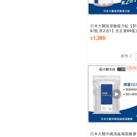
日本大醫玻尿酸複方錠【$1
0/瓶 買2送1】含足量80毫
玻尿酸，能幫助青春美麗，
1,380
服玻尿酸推薦首選
銷售
2
日本大醫沖繩海蘊褐藻醣膠