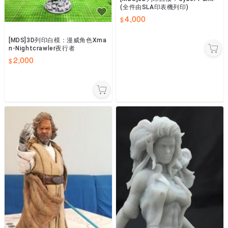
(全件由SLA印表機列印)
4,000
[MDS]3D列印白模：漫威角色Xma
n-Nightcrawler夜行者
2,000