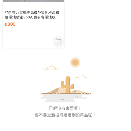
**超有力電動堆高機**電動堆高機
蓄電池插座350A,也有賣電池線的
鉛接頭(含線),~全新品
800
已經沒有東西囉！
要不要重新搜尋逛逛別類商品呢？