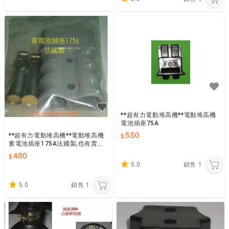
**超有力電動堆高機**電動堆高機
電池插座75A
550
**超有力電動堆高機**電動堆高機
蓄電池插座175A法國製,也有賣電
池線的鉛接頭(含線),~全新品
480
5.0
銷售
1
5.0
銷售
1