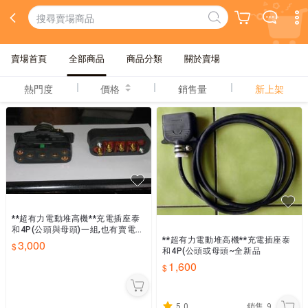
賣場首頁
全部商品
商品分類
關於賣場
熱門度
價格
銷售量
新上架
**超有力電動堆高機**充電插座泰
和4P(公頭與母頭)一組,也有賣電池
**超有力電動堆高機**充電插座泰
線的鉛接頭~全新品
3,000
和4P(公頭或母頭~全新品
1,600
5.0
銷售
9